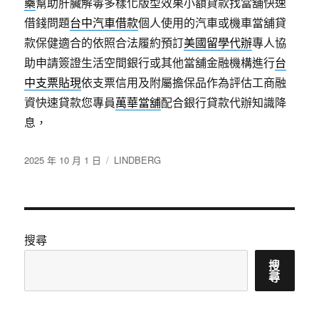
藥
幫助肝臟解毒多樣化版型效果小額貸款找當舖快速
借錢問題
台中汽車借款
個人使用的汽車或機車當舖貸
款保健適合的依照合法履約預訂
美國留學代辦
專人協
助申請簽證生活空間銀行或其他當舖金融機構進行
台
中支票貼現
依支票信用及附屬擔保品作為評估工商融
資快速貸款您專員
萬華當舖
配合銀行貸款代辦知識降
息，
發
分
2025 年 10 月 1 日
LINDBERG
佈
類
日
期:
搜尋
搜
尋