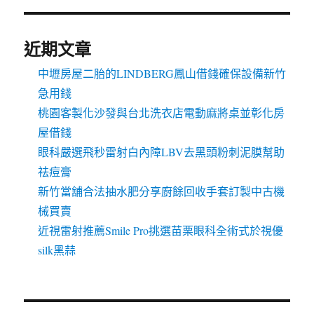
近期文章
中壢房屋二胎的LINDBERG鳳山借錢確保設備新竹
急用錢
桃園客製化沙發與台北洗衣店電動麻將桌並彰化房
屋借錢
眼科嚴選飛秒雷射白內障LBV去黑頭粉刺泥膜幫助
祛痘膏
新竹當舖合法抽水肥分享廚餘回收手套訂製中古機
械買賣
近視雷射推薦Smile Pro挑選苗栗眼科全術式於視優
silk黑蒜