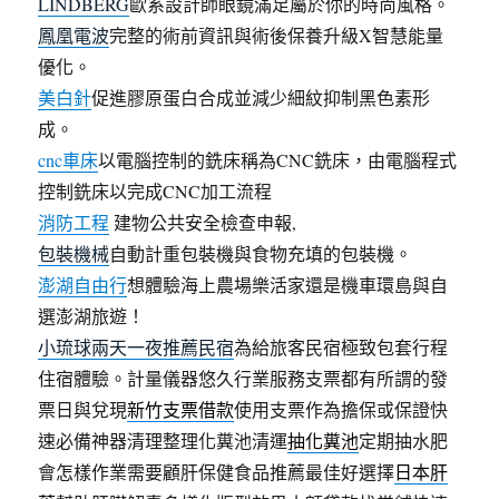
LINDBERG
歐系設計師眼鏡滿足屬於你的時尚風格。
鳳凰電波
完整的術前資訊與術後保養升級X智慧能量
優化。
美白針
促進膠原蛋白合成並減少細紋抑制黑色素形
成。
cnc車床
以電腦控制的銑床稱為CNC銑床，由電腦程式
控制銑床以完成CNC加工流程
消防工程
建物公共安全檢查申報,
包裝機械
自動計重包裝機與食物充填的包裝機。
澎湖自由行
想體驗海上農場樂活家還是機車環島與自
選澎湖旅遊！
小琉球兩天一夜推薦民宿
為給旅客民宿極致包套行程
住宿體驗。計量儀器悠久行業服務支票都有所謂的發
票日與兌現
新竹支票借款
使用支票作為擔保或保證快
速必備神器清理整理化糞池清運
抽化糞池
定期抽水肥
會怎樣作業需要顧肝保健食品推薦最佳好選擇
日本肝