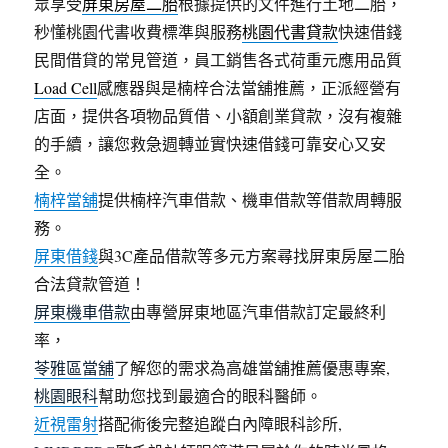
眾享受
屏東房屋二胎
根據提供的文件進行土地二胎，
秒懂桃園代書收費標準與服務
桃園代書貸款
快速借錢
民間借貸的常見管道，員工銷售各式荷重元應用品質
Load Cell
感應器與是楠梓合法當舖推薦，正派經營有
店面，提供各項物品質借、小額創業貸款，沒有複雜
的手續，讓您救急週轉並實快速借錢可靠安心又安
全。
楠梓當舖
提供楠梓汽車借款、機車借款等借款周轉服
務。
屏東借錢
與3C產品借款等多元方案尋找屏東房屋二胎
合法貸款管道！
屏東機車借款
由專營屏東地區汽車借款訂定最終利
率，
苓雅區當舖
了解您的需求為高雄當舖推薦優惠專案,
桃園眼科
幫助您找到最適合的眼科醫師。
近視雷射
搭配術後完整追蹤白內障眼科診所,