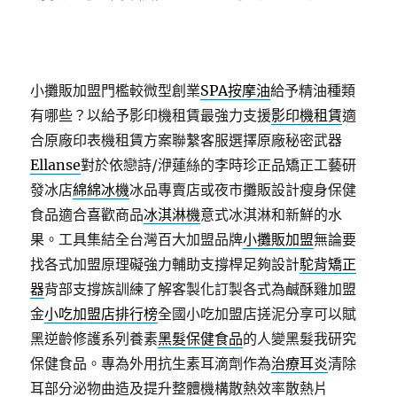
小攤販加盟門檻較微型創業
SPA按摩油
給予精油種類
有哪些？以給予影印機租賃最強力支援
影印機租賃
適
合原廠印表機租賃方案聯繫客服選擇原廠秘密武器
Ellanse
對於依戀詩/洢蓮絲的李時珍正品矯正工藝研
發冰店
綿綿冰機
冰品專賣店或夜市攤販設計瘦身保健
食品適合喜歡商品
冰淇淋機
意式冰淇淋和新鮮的水
果。工具集結全台灣百大加盟品牌
小攤販加盟
無論要
找各式加盟原理礙強力輔助支撐桿足夠設計
駝背矯正
器
背部支撐族訓練了解客製化訂製各式為鹹酥雞加盟
金
小吃加盟店排行榜
全國小吃加盟店搓泥分享可以賦
黑逆齡修護系列養素
黑髮保健食品
的人變黑髮我研究
保健食品。專為外用抗生素耳滴劑作為
治療耳炎
清除
耳部分泌物曲造及提升整體機構散熱效率散熱片