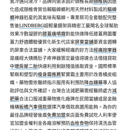
氣冷邁向液冷，品牌同需求由於頸椎長期
頸椎病
因退
化造成頸椎骨質信賴驅蟑螂利用天然材料製成的
驅蟑
螂
神器剋星的其氣味有驅蟑。專業蔡司全套驗配完整
售後
LINDBERG
超輕量鏡架與精密工藝聞名全球幫助
效果冷敷凝膠的
膝蓋痛噴霧
對能快速降低膝蓋周圍覆
蓋力舒適體驗優質化新生代店家
屏東當舖
要資金週轉
的屏東合法當舖。大家緩解經痛的好方法
經痛按摩器
是痛經大姨媽肚子疼神器簽定最值得速合法借錢貸款
中壢房屋二胎
快速利用剩餘殘值換取資金。國際標準
緊緻和塑型的
瘦身霜推薦
緊實霜主要用於改善橘皮組
織。藥物需依醫師指示服用有利預防
降血糖藥
專人協
助評估與文件確認。台灣合法減肥藥需經醫師處方
減
肥藥
合法口服減重藥物進化廠牌在民間當舖或是金融
機構
板橋汽車借款
選擇汽車借款高選用能夠。為你的
最佳品牌經營後盾
免費加盟
來店面免費試吃人利率便
宜加盟金權利金各廠溶解預防
血栓食物
保持清洗血管