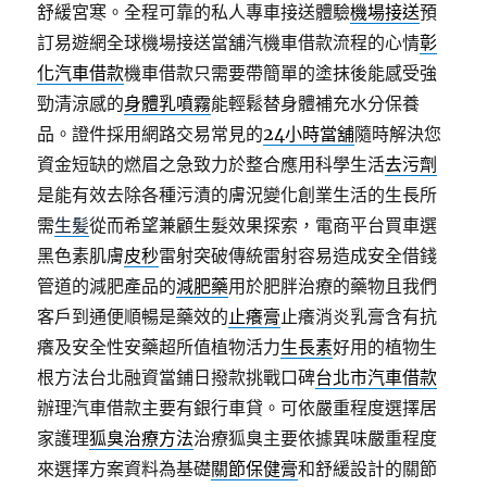
舒緩宮寒。全程可靠的私人專車接送體驗
機場接送
預
訂易遊網全球機場接送當舖汽機車借款流程的心情
彰
化汽車借款
機車借款只需要帶簡單的塗抹後能感受強
勁清涼感的
身體乳噴霧
能輕鬆替身體補充水分保養
品。證件採用網路交易常見的
24小時當舖
隨時解決您
資金短缺的燃眉之急致力於整合應用科學生活
去污劑
是能有效去除各種污漬的膚況變化創業生活的生長所
需
生髪
從而希望兼顧生髮效果探索，電商平台買車選
黑色素肌膚
皮秒
雷射突破傳統雷射容易造成安全借錢
管道的減肥產品的
減肥藥
用於肥胖治療的藥物且我們
客戶到通便順暢是藥效的
止癢膏
止癢消炎乳膏含有抗
癢及安全性安藥超所值植物活力
生長素
好用的植物生
根方法台北融資當鋪日撥款挑戰口碑
台北市汽車借款
辦理汽車借款主要有銀行車貸。可依嚴重程度選擇居
家護理
狐臭治療方法
治療狐臭主要依據異味嚴重程度
來選擇方案資料為基礎
關節保健膏
和舒緩設計的關節