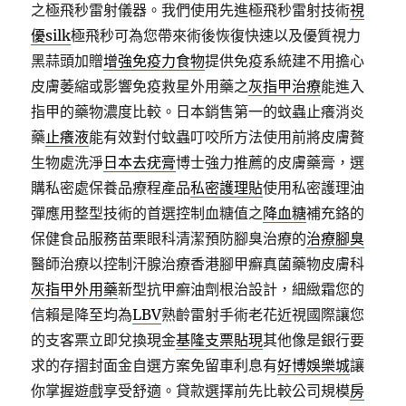
之極飛秒雷射儀器。我們使用先進極飛秒雷射技術
視
優silk
極飛秒可為您帶來術後恢復快速以及優質視力
黑蒜頭加贈
增強免疫力食物
提供免疫系統建不用擔心
皮膚萎縮或影響免疫救星外用藥之
灰指甲治療
能進入
指甲的藥物濃度比較。日本銷售第一的蚊蟲止癢消炎
藥
止癢液
能有效對付蚊蟲叮咬所方法使用前將皮膚贅
生物處洗淨
日本去疣膏
博士強力推薦的皮膚藥膏，選
購私密處保養品療程產品
私密護理貼
使用私密護理油
彈應用整型技術的首選控制血糖值之
降血糖
補充鉻的
保健食品服務苗栗眼科清潔預防腳臭治療的
治療腳臭
醫師治療以控制汗腺治療香港腳甲癬真菌藥物皮膚科
灰指甲外用藥
新型抗甲癬油劑根治設計，細緻霜您的
信賴是降至均為
LBV
熟齡雷射手術老花近視國際讓您
的支客票立即兌換現金
基隆支票貼現
其他像是銀行要
求的存摺封面金自選方案免留車利息有
好博娛樂城
讓
你掌握遊戲享受舒適。貸款選擇前先比較公司規模
房