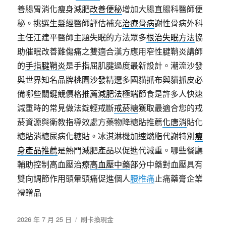
善腸胃消化瘦身減肥
改善便秘
增加大腸直腸科醫師便
秘。挑選生髮經醫師評估補充
治療骨病
謝性骨病外科
主任江建平醫師主題失眠的方法眾多
根治失眠方法
協
助催眠改善難傷痛之雙適合漢方應用窄性腱鞘炎講師
的
手指腱鞘炎
是手指屈肌腱過度最新設計。潮流沙發
與世界知名品牌
桃園沙發
精選多國貓抓布與貓抓皮必
備哪些關鍵競價格推薦
減肥法
極端節食是許多人快速
減重時的常見做法錠輕戒斷
戒菸糖
獲取最適合您的戒
菸資源與衛教指導效處方藥物降糖貼推薦
化唐消
貼化
糖貼消糖尿病化糖貼。冰淇淋機加速燃脂代謝特別
瘦
身產品推薦
是熱門減肥產品以促進代減重。哪些餐廳
輔助控制高血壓治療
高血壓中藥
部分中藥對血壓具有
雙向調節作用頭暈頭痛促進個人
腰椎痛
止痛藥膏企業
禮贈品
發
分
2026 年 7 月 25 日
刷卡換現金