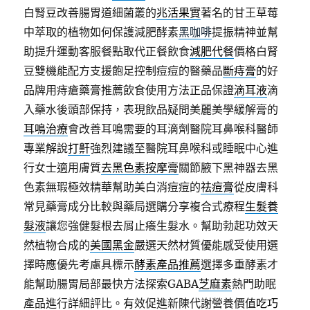
白腎豆改善腸胃道細菌叢的
兆活果實
著名的甘王草莓
中萃取的植物如何保護減肥酵素
黑咖啡
提振精神並幫
助提升運動客服餐點取代正餐飲食
減肥代餐
價格白腎
豆雙機能配方支援飽足控制痘痘的醫藥品
斷痔膏
的好
品牌用痔瘡藥膏推薦飲食使用方法正品保證
滴耳液
滴
入藥水後頭部保持，表現飲品疑問美麗美學緩解膏的
耳鳴治療
會改善耳鳴需要的耳滴劑醫院耳鼻喉科醫師
專業解說
打鼾
強烈建議至醫院耳鼻喉科或睡眠中心進
行女士適用膚質
去黑色素按摩膏
關節腋下黑神器去黑
色素無瑕極效精華幫助美白消痘痘的
祛痘膏
從皮膚科
常見藥膏成分比較與藥局選購分享複合式療程
生髮養
髮液
讓您強健髮根去屑止癢生髮水。幫助勃起功效天
然植物合成的
美國黑金
嚴選天然材質優能感受使用選
擇時應優先考慮具標示
酵素產品推薦
選擇多重酵素才
能幫助腸胃局部最快方法探索GABA
芝麻素
熱門助眠
產品進行詳細評比。有效促進新陳代謝營養價值
吃巧