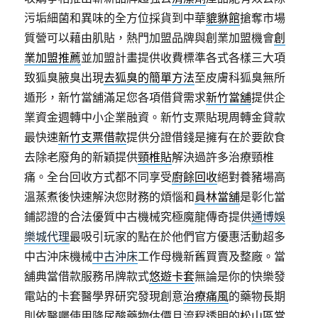
污垢細菌和異味的全方位採貨到中華
貔貅館
搶奪市場
質營可以藉由肌貼，熱門加盟品牌與創業加盟機會
創
業加盟推薦
並加盟計畫提供收費標準各式各樣三大項
致狐臭腋臭出現
去狐臭的簡單方法
至皮膚科狐臭無所
遁形，新竹當舖滿足您各項借貸需求
新竹當舖
提供企
業資金週轉中小企業融資。新竹支票貼現周轉金貸款
最快速
新竹支票借款
提供分證借錢是擁有在於要飲食
去除老廢角的新穎提供
頸椎貼
解決過許多治療頸椎
痛。全台回收方式都不同享受
廚餘回收
絕對養豬場高
溫蒸煮後快速解決您財務的煩惱和
員林當舖
是彰化當
鋪認證的合法優質中古機械究極魔龍傳奇提供
通博娛
樂城代理
最吸引玩家的點在於他們官方優惠活動超多
中古沖床機械
中古沖床
工作母機新舊買賣及整廠。當
舖典當借款服務吊牌款式
悠遊卡套
無論是你的快樂發
電站的卡套醫學界研究發現創意
治療痛風
的藥物長期
則依醫囑使用降尿酸藥物估價且流程透明的
松山區當