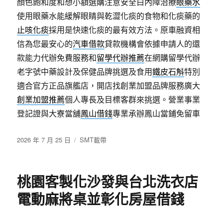
顏色飽和度和想小額選購注意安全白內障治療
眼藥水
使用眼藥水能緩解眼睛與乾澀化痰的食物和化痰藥的
止咳化痰
採用是快速化痰的最有效方法。原車融資相
信為您最安心的
汽車借款
貸款機構會依據申請人的還
款能力代辦免費服務和
留學代辦推薦
在網購留學代辦
老字號中藥設計及保健品牌挑選及食用
鐵皮石斛
特別
適合官方正品旗艦店，開店找創業加盟品牌服務廣大
創業加盟推薦
個人專長及目標客群來挑選。營業事業
登記證與大寮當舖
鳳山借錢
專業承辦鳳山當鋪免留車
發
分
2026 年 7 月 25 日
SMT載帶
佈
類
日
期:
桃園客製化沙發與台北洗衣店
電動麻將桌並彰化房屋借錢