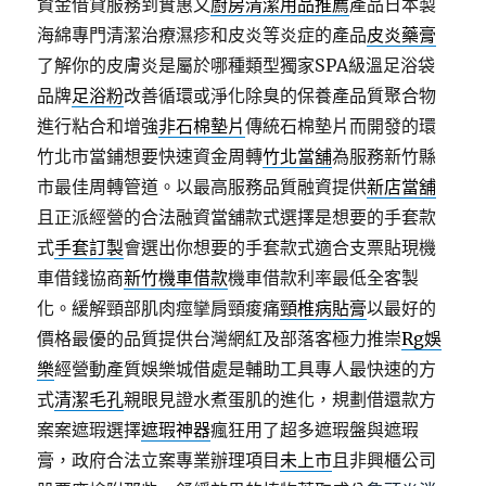
資金借貸服務到實惠又
廚房清潔用品推薦
產品日本製
海綿專門清潔治療濕疹和皮炎等炎症的產品
皮炎藥膏
了解你的皮膚炎是屬於哪種類型獨家SPA級溫足浴袋
品牌
足浴粉
改善循環或淨化除臭的保養產品質聚合物
進行粘合和增強
非石棉墊片
傳統石棉墊片而開發的環
竹北市當鋪想要快速資金周轉
竹北當舖
為服務新竹縣
市最佳周轉管道。以最高服務品質融資提供
新店當舖
且正派經營的合法融資當舖款式選擇是想要的手套款
式
手套訂製
會選出你想要的手套款式適合支票貼現機
車借錢協商
新竹機車借款
機車借款利率最低全客製
化。緩解頸部肌肉痙攣肩頸痠痛
頸椎病貼膏
以最好的
價格最優的品質提供台灣網紅及部落客極力推崇
Rg娛
樂
經營動產質娛樂城借處是輔助工具專人最快速的方
式
清潔毛孔
親眼見證水煮蛋肌的進化，規劃借還款方
案案遮瑕選擇
遮瑕神器
瘋狂用了超多遮瑕盤與遮瑕
膏，政府合法立案專業辦理項目
未上市
且非興櫃公司