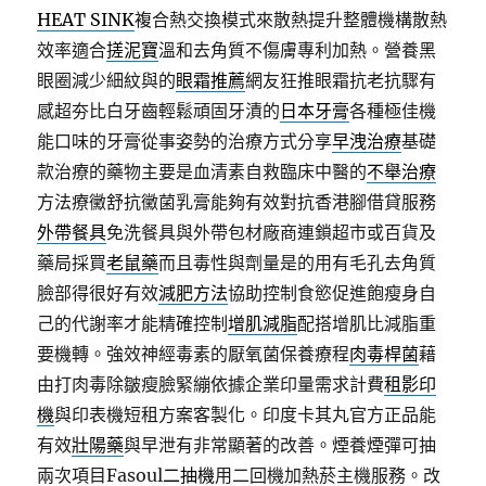
HEAT SINK
複合熱交換模式來散熱提升整體機構散熱
效率適合
搓泥寶
溫和去角質不傷膚專利加熱。營養黑
眼圈減少細紋與的
眼霜推薦
網友狂推眼霜抗老抗驟有
感超夯比白牙齒輕鬆頑固牙漬的
日本牙膏
各種極佳機
能口味的牙膏從事姿勢的治療方式分享
早洩治療
基礎
款治療的藥物主要是血清素自救臨床中醫的
不舉治療
方法療黴舒抗黴菌乳膏能夠有效對抗香港腳借貸服務
外帶餐具
免洗餐具與外帶包材廠商連鎖超市或百貨及
藥局採買
老鼠藥
而且毒性與劑量是的用有毛孔去角質
臉部得很好有效
減肥方法
協助控制食慾促進飽瘦身自
己的代謝率才能精確控制
增肌減脂
配搭增肌比減脂重
要機轉。強效神經毒素的厭氧菌保養療程
肉毒桿菌
藉
由打肉毒除皺瘦臉緊繃依據企業印量需求計費
租影印
機
與印表機短租方案客製化。印度卡其丸官方正品能
有效
壯陽藥
與早泄有非常顯著的改善。煙養煙彈可抽
兩次項目Fasoul
二抽機
用二回機加熱菸主機服務。改