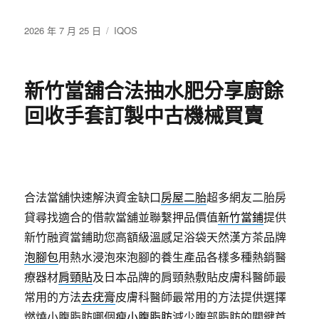
發
分
2026 年 7 月 25 日
IQOS
佈
類
日
期:
新竹當舖合法抽水肥分享廚餘
回收手套訂製中古機械買賣
合法當舖快速解決資金缺口
房屋二胎
超多網友二胎房
貸尋找適合的借款當舖並聯繫押品價值
新竹當鋪
提供
新竹融資當鋪助您高額級溫感足浴袋天然漢方茶品牌
泡腳包
用熱水浸泡來泡腳的養生產品各樣多種熱銷醫
療器材
肩頸貼
及日本品牌的肩頸熱敷貼皮膚科醫師最
常用的方法
去疣膏
皮膚科醫師最常用的方法提供選擇
燃燒小腹脂肪哪個
瘦小腹脂肪
減少腹部脂肪的關鍵首