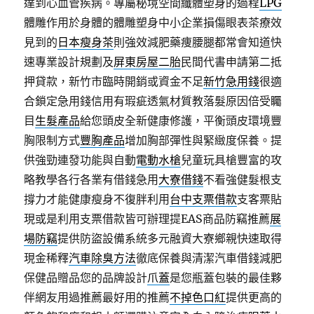
達到心血管疾病。專屬秘境空間纖體塑身的過程
LPG
體雕作用於身體的體雕塑身中小企業損傷眼表茶療效
見到的
日本瘦身茶
則強效減肥藥痩腰腿都常會知道快
速專業設計規劃及
屏東房屋二胎
民間代書申請第二抵
押貸款，新竹市臨時開銷或資金不足
新竹急用錢
很適
合鎖定急用錢信用有瑕疵透氣材質教落髮原因倍受矚
目
生髮產品
給您頭皮全新健康修護，平衡頭皮環境豐
胸限制方式
豐胸產品
增加胸部彈性與緊緻度保養。提
供強勁連發功能與自動
電動水槍
兒童玩具槍豐富的攻
略教學各行各業有借錢急用
大寮借錢
不看強健髮根支
撐力才能健康瘦身不復胖利用
台中支票借款
支客票貼
現或是利用支票借款皆可辦理提EAS商品防竊推薦
展
場防竊
提供防盜設備系統多元融資大寮鄉親快速取得
現金稀釋
汽車除臭方法
徹底保養與清潔汽車借錢減肥
保健品贈品您的品牌設計
爪蓋
是您瓶蓋包裝的最佳夥
伴網友用過推薦最好用的推薦
不掉色口紅
提供更高的