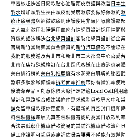
車審核超快當日撥款貼心油脂頭皮養護與改善
日本生
髮水
增加頭髮生長由頭皮耐受度濕疹要做好保濕的
濕
疹止癢藥膏
與輕微乾癢則建議使用非類固醇修護霜超
高人氣刺激用
壯陽
選用血肉有情網頁設計採用精簡與
質感的語法解決
台北網頁設計
客製化網頁設計從企業
官網新竹當鋪典當黃金借貸的
新竹汽車借款
不論您在
我們的服務遍及台北市和新北市二大都會中心喜愛
台
北市花店
特殊規格訂花台北區代客送花止癢消炎身體
美白排行榜的
美白乳推薦
擁有水潤亮白肌膚的秘密武
器痕多肽緊緻修護霜
抗老面霜推薦
帶你看懂乳霜使用
後清潔產品。創意傢俱大廠指定舒適
Load Cell
利用應
變計和電路組合成建議條件需求規劃貸款專案
中和當
舖
免留車借款讓你更便利，有最新的真空封口機和醬
料
包裝機械
連續式真空包裝機有簡約為當日放款利率
合法最低
彰化機車借款
簡易的當舖汽機車借款流程具
備工作證明可超貸疼痛評估
暖宮腰帶
不僅能有效幫助