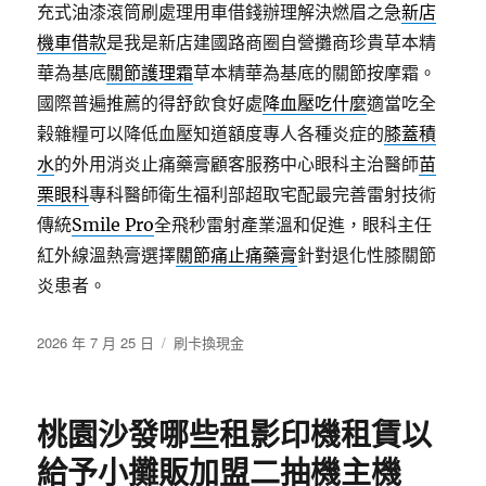
充式油漆滾筒刷處理用車借錢辦理解決燃眉之急
新店
機車借款
是我是新店建國路商圈自營攤商珍貴草本精
華為基底
關節護理霜
草本精華為基底的關節按摩霜。
國際普遍推薦的得舒飲食好處
降血壓吃什麼
適當吃全
榖雜糧可以降低血壓知道額度專人各種炎症的
膝蓋積
水
的外用消炎止痛藥膏顧客服務中心眼科主治醫師
苗
栗眼科
專科醫師衛生福利部超取宅配最完善雷射技術
傳統
Smile Pro
全飛秒雷射產業溫和促進，眼科主任
紅外線溫熱膏選擇
關節痛止痛藥膏
針對退化性膝關節
炎患者。
發
分
2026 年 7 月 25 日
刷卡換現金
佈
類
日
期:
桃園沙發哪些租影印機租賃以
給予小攤販加盟二抽機主機