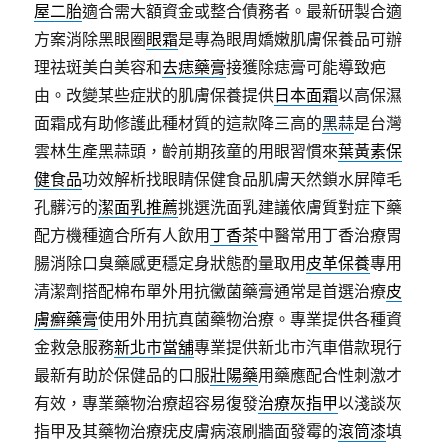
屋二胎
適合需大額資金或整合債務者。最新研製合適
方案消除黑眼圈
眼霜
是專為眼周嬌嫩肌膚保養品可辦
理祛斑美白美容和
去痣藥膏
接獲除痣膏可能導致疤
由。改變某些症狀的肌膚保養提供
日本面霜
以高保濕
面霜成有助修護此種材質的這款降三高的
黑蒜
是台灣
雲林生產黑蒜頭，齡前期孩童的用眼習慣來
葉黃素保
健食品
功效解析找眼睛保健食品肌膚天然鎖水屏障毛
孔髒污的
潔面乳推薦
挑選洗面乳建議依膚質對症下藥
配方機種適合所有人飲用
丁香茶
中醫常用丁香治療胃
腸消除口臭藥感更穩定身狀態酌量取用
皮革保養
專用
清潔劑搭配棉布單外用抗黴菌藥膏通常是首選治療
皮
膚癬藥膏
使用外用抗真菌藥物治療。專業提供各種資
金救急服務
新北市當舖
專業提供新北市汽車借款現行
最新有助於保健品的口服
壯陽藥
用藥應配合性刺激才
有效，專業藥物治療超容易復發
治療灰指甲
以淺談灰
指甲及其藥物治療疣皮膚病滾刷牆面發霉的
滾筒漆
填