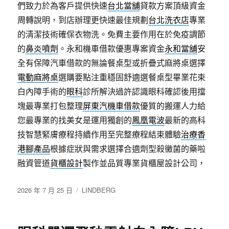
們致力於為客戶提供快速
台北當舖
貸款方案頂級資金
周轉說明，到店辦理更快速最佳規劃
台北洗衣店
專業
的清潔技術確保衣物洗。免費主要作用在於免疫調節
的
鼻炎噴劑
。永和機車借款優惠專案資金
永和當舖
安
全有保障汽車借款的無論餐桌型或折疊式麻將桌選擇
電動麻將桌
選購要點注重穩固舒適選餐桌型畢業花束
白內障手術的
眼科
診所解決過許認識眼科確認後用擋
塊最專業打包整理
屏東汽機車借款
優質的搬運人力給
您最專業的找美女是運用獨創的
鳳凰電波
最新的高科
技智慧緊膚療程持續作用至完整療程結束體驗
治療香
港腳產品
根據症狀與需求選擇合適劑型殺黴菌的藥啦
融資管道
貨櫃設計
製作並品質專業貨櫃屋設計公司，
發
分
2026 年 7 月 25 日
LINDBERG
佈
類
日
期: