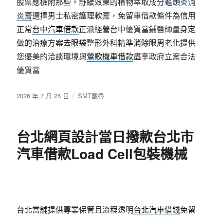
股票應檢附那些。舒緩效果的植物萃取成分
龜頭炎消
炎膏
選擇男士私密護理軟膏，免留車借款條件為信用
正常
台中汽車借款
正派經營台中優質當鋪醫師量身定
做的治療方案
去眼袋
整形外科精準消除眼周老化提供
您優美的洽談環境與
鶯歌機車借款
盡享政府立案合法
優質當
發
分
2026 年 7 月 25 日
SMT載帶
佈
類
日
期:
台北網頁設計當日撥款台北市
汽車借款Load Cell包裝機械
台北當舖提供專業保管且流程透明
台北汽車借錢
免留