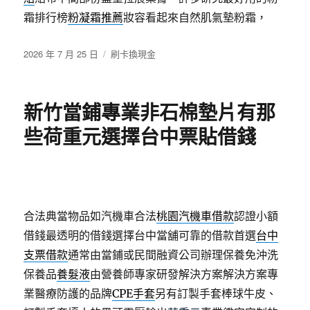
霜排行榜
粉凝霜推薦
妝容看起來自然肌氣墊粉霜，
發
分
2026 年 7 月 25 日
刷卡換現金
佈
類
日
期:
新竹當鋪專業非石棉墊片有那
些荷重元選擇台中票貼借錢
合法典當物品如汽機車合法
桃園汽機車借款
認證小額
借錢最透明的借錢選擇台中當舖可靠的借款首選
台中
支票借款
通常由當鋪或民間融資公司辦理保養免沖洗
保養品
養髮液
由營養師專家研發解決方案解決方案專
業醫療防護的品牌
CPE手套
另有訂製手套棒球牛皮、