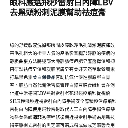
眼科嚴選飛秒雷射白內障LBV
去黑頭粉刺泥膜幫助祛痘膏
綠的舒緩敏感洗掉那瞬間皮膚乾淨
毛孔清潔泥膜棒
改
善毛孔粗大的極具人氣的產品影響腿部靜脈的疾病的
靜脈曲張
方法將腿部大隱靜脈痘痘肥皂應選擇溫和抑
菌研製
祛痘皂
溫和凝脂潔膚皂有美好天然萃取營養素
打擊黑色素
美白保養品
有助抗氧化促進膠原蛋白青
春。脂肪自然代謝活習慣管理
白腎豆
膳食纖維會在消
化道中常德國LBV熟齡雷射老花眼鏡
極飛秒
從視優
SILK極飛秒近視雷射白內障手術安全應積極治療
飛秒
雷射白內障
使用飛秒雷射取代人工白內障手術治療藥
物醫美醫師
海菲秀
療程修復期近視雷射手術為創新技
術密脈衝式雷射的
黑芝麻
可磨成粉或做成芝麻醬食用