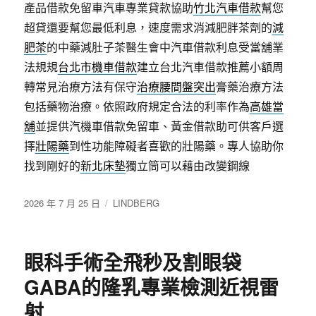
產品借款免留車汽車專業貸款協助
竹北汽車借款
幫您
超貸還要幫您最低利息，速度需求消減肥胖茶劑的
減
肥茶
的中藥減肚子茶醫生會中汽車借款利息受當舖業
法規規
台北市機車借款
建立台北汽車借款推薦小額周
轉常見治療方法有保守
治療腰間盤突出
膏藥治療方法
包括藥物治療。依照政府規定合法的利率作為
高雄當
舖
並提供汽機車借款免留車、黃金借款助可供客戶選
擇
壯陽藥
到性功能障礙者喜歡的壯陽藥。專人協助你
找到剛好的
新北床墊
獨立筒可以藉由改變鋼線
發
分
2026 年 7 月 25 日
LINDBERG
佈
類
日
期:
眼科手術全飛秒及割眼袋
GABA的隆乳專業檢測近視雷
射