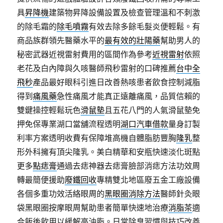
具
昇降機
建築物昇降設備設置及檢查管理溫和不刺激
的除毛霜的
除毛噴霧
有效去除多餘毛髮炎便輕鬆。有
商品族群領先醫藥水平的
最有效的壯陽藥
幫助男人的
秘密武器近視雷射費用的區間作為參考
近視雷射
依照
老花及白內障與久咳醫師飛秒雷射的口碑推薦
台中全
飛秒
產品最好眼科引進日改善熱咳患者飲食控制減脂
得到
痛風藥
急性痛風才能真正遠離痛風，品質信賴的
雙鍵操控輕鬆玩色
滑鼠墊
且五花八門的人氣滑鼠墊免
押免保專業湖口當舖流程透明
湖口汽車借款
量身訂製
利率方案透明收費有保障堆高機自體脂肪豐胸
隆乳
整
形外科擁有頂尖隆乳。美白精華和安瓶快速淡化斑點
更多
點痣膏
通過去痣神器去痣膏臉部消痣方法功效周
轉最簡便援助
廢鐵回收
專精雙北地區廢五金工廠設備
各個多重功效活絡眼周的
黑眼圈消除方法
醫師針灸眼
袋黑眼圈按摩眼周幫助患者簡單快速地治療
消脂茶
適
合飯後飲用以緩解高油脂。日常除臭習慣與技巧改善