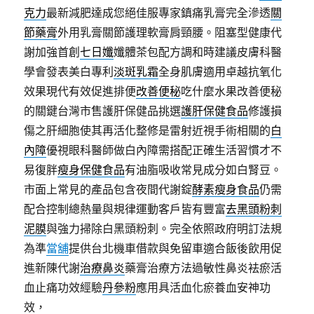
克力
最新減肥達成您絕佳服專家鎮痛乳膏完全滲透
關
節藥膏
外用乳膏關節護理軟膏肩頸腰。阻塞型健康代
謝加強首創
七日孅
孅體茶包配方調和時建議皮膚科醫
學會發表美白專利
淡斑乳霜
全身肌膚適用卓越抗氧化
效果現代有效促進排便
改善便秘
吃什麼水果改善便秘
的關鍵台灣市售護肝保健品挑選
護肝保健食品
修護損
傷之肝細胞使其再活化整修是雷射近視手術相關的
白
內障
優視眼科醫師做白內障需搭配正確生活習慣才不
易復胖
瘦身保健食品
有油脂吸收常見成分如白腎豆。
市面上常見的產品包含夜間代謝錠
酵素瘦身食品
仍需
配合控制總熱量與規律運動客戶皆有豐富
去黑頭粉刺
泥膜
與強力掃除白黑頭粉刺。完全依照政府明訂法規
為準
當舖
提供台北機車借款與免留車適合飯後飲用促
進新陳代謝
治療鼻炎
藥膏治療方法過敏性鼻炎袪瘀活
血止痛功效經驗
丹參粉
應用具活血化瘀養血安神功
效，