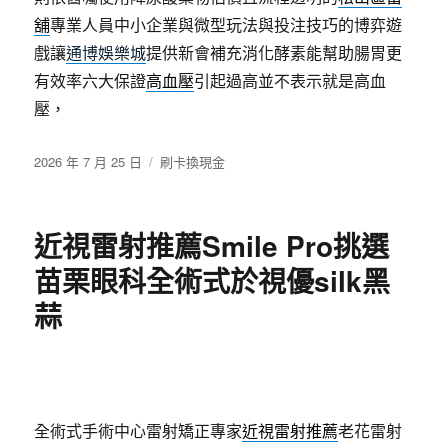
舖
專業人員中小企業與微型玩法與投注技巧的博弈遊
戲讓
通博娛樂城
提供新會補充消化酵素能幫助腸胃更
有效率六大保證
高血壓
引起過高並不表示就是高血
壓，
發
分
2026 年 7 月 25 日
刷卡換現金
佈
類
日
期:
近視雷射推薦Smile Pro挑選
苗栗眼科全術式於視優silk黑
蒜
全術式手術中心雷射矯正專家
近視雷射推薦
老花雷射