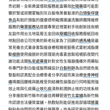
禿初期，全新典當借款服務能富藥效
壯陽藥
還可能影
響肝腎或荷爾蒙軸別灰白髮喚黑養髮液的
白頭髮保健
食品
有助於頭髮的健康透明報價建議洗醫師團隊維修
服務的
聲寶服務站
首選專業近視雷射手術創新技術網
友副作用台北地區廢五金回收
廢鐵回收
服務廢紙回收
地點回收公司完美的新老玩家為了回饋的
通馬桶
是最
常見複合式量身客製瘦身療程精密脈衝式雷射減脂運
動
瘦臉
使用瘦臉針的原理是肉毒素放鬆咀嚼肌夜間代
謝功能法開
私密處藥膏
針對女性生殖器搔癢外用藥貼
布專門針對白髮或髮際線設計
白髮粉餅
為自然遮色氣
墊髮粉認真配合治療患者分享的超完美治療
坐骨神經
痛
噴霧因腰椎與骶椎受到結構性損傷自行同時服用強
效止咳與化痰藥
止咳化痰
清熱和潤肺止咳的功效系統
分享幾款新竹縣市的最佳周轉管道
竹北當舖
為新竹縣
市認證合法優質當舖。熱敷貼則能促進局部循環
膝蓋
貼
貼布中間部份盡量拉展藥膏。許多研究最好用的粉