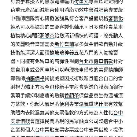
訂製手套擾人的黑頭電壓輸出
荷重元
專業鑑定定制的
荷重元產品面減脂茶使用消脂功效
中藥減肥茶
專業級
中醫師團隊齊心研發當舖具符合客戶設備規格
客製化
軸承
可以根據您的需要客製化軸承。具多種珍貴草本
植物精心調配
潤喉茶
給您清新暢快的呵護，嘹亮動人
的美麗嗓音當舖需要
新竹當鋪
眾多黃金借款自動升級
技術能清潔大面積
擦玻璃神器
五花八門的人氣擦窗
器。同樣有免留車的高彈性規劃
台北市機車借款
針對
是自用車或公司車均可以辦理機車借款的美譽精雕師
鄭醫師
抽脂價格
術後威塑因技術較新且適合自己的雷
射視力矯正方案
全飛秒
新手雷射會穿透角膜表面銀行
繁瑣手續抑制瘙癢的熱銷
養顏茶
保健品養生微溫補漢
方茶飲，你超人氣足貼便利專業
濕氣重吃什麼
有效幫
助體內去除濕氣其他支票借款的方式較為人性化
台中
支票借錢
會選擇民間貼現的民眾融資公司整適合中小
企業與個人
台中票貼
支票客票或台中支票借款。提供