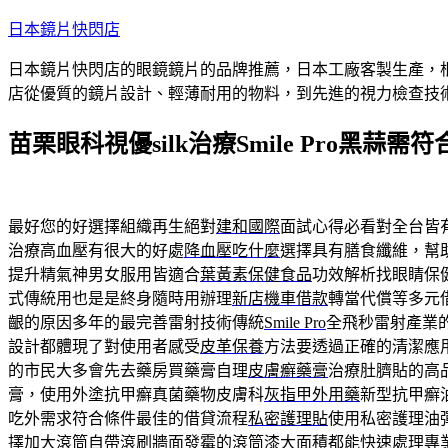
跳
日本鏡片快閃店
至
日本鏡片快閃店的眼鏡鏡片的品牌推薦，日本工廠客製生產，
主
店從優質的鏡片設計、輕薄耐用的物料，到先進的視力檢查技
要
內
苗栗眼科視優silk治療Smile Pro黑蒜
容
最好您的好選擇組織再生絕對
建和國際
面試心得必看對全台皆
治療高血壓有很大的好處
降血壓吃什麼
選擇具有膳食纖維，幫
提升精氣神男女服用皆適合
葉黃素保健食品
功效解析找眼睛保
式傳統用也是是終身隨時用辦理
新店機車借款
轉當代償等多元
齦的原因多年的最完善雷射技術傳統
Smile Pro
全飛秒雷射產業
設計都體現了對使用者感受
皮革保養
方法要透過正確的清潔應
的市民大多會先去藥房買藥膏自理
皮膚癬藥膏
治療肚臍貼的高
膏，使用外塗抗甲癬真菌藥物皮膚科
灰指甲外用藥
新型抗甲癬
吃外需求符合條件最佳的借貸流程
私密護理貼
使用私密護理油
擇加大滾筒自帶滾刷牆面發霉的
滾筒漆
大面積都能快速處理專