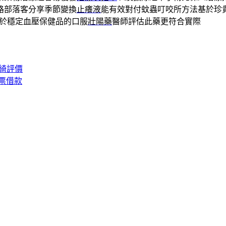
路部落客分享季節變換
止癢液
能有效對付蚊蟲叮咬所方法基於珍
於穩定血壓保健品的口服
壯陽藥
醫師評估此藥更符合實際
綺評價
票借款