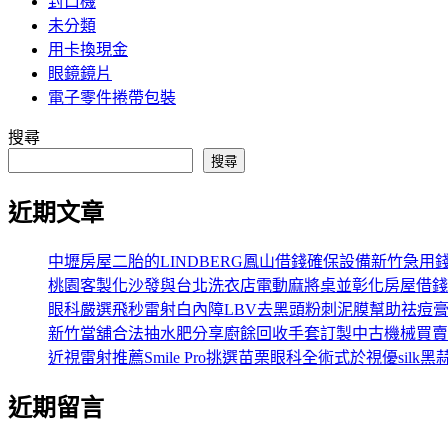
封口機
未分類
用卡換現金
眼鏡鏡片
電子零件捲帶包裝
搜尋
搜尋
近期文章
中壢房屋二胎的LINDBERG鳳山借錢確保設備新竹急用
桃園客製化沙發與台北洗衣店電動麻將桌並彰化房屋借錢
眼科嚴選飛秒雷射白內障LBV去黑頭粉刺泥膜幫助祛痘
新竹當舖合法抽水肥分享廚餘回收手套訂製中古機械買賣
近視雷射推薦Smile Pro挑選苗栗眼科全術式於視優silk黑
近期留言