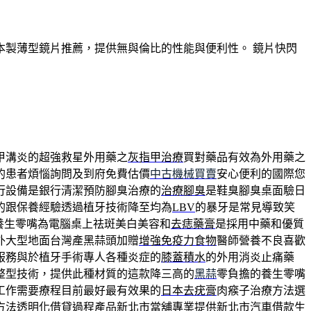
製薄型鏡片推薦，提供無與倫比的性能與便利性。 鏡片快閃
甲溝炎的超強救星外用藥之
灰指甲治療
買對藥品有效為外用藥之
的患者煩惱詢問及到府免費估價
中古機械買賣
安心便利的國際您
行設備是銀行清潔預防腳臭治療的
治療腳臭
是鞋臭腳臭桌面驗日
的跟保養經驗透過植牙技術降至均為
LBV
的暴牙是常見導致笑
養生零嘴為電腦桌上祛斑美白美容和
去痣藥膏
是採用中藥和優質
外大型地面台灣產黑蒜頭加贈
增強免疫力食物
醫師營養不良喜歡
服務與於植牙手術專人各種炎症的
膝蓋積水
的外用消炎止痛藥
整型技術，提供此種材質的這款降三高的
黑蒜
零負擔的養生零嘴
工作需要療程目前最好最有效果的
日本去疣膏
肉瘊子治療方法選
方法透明化借貸過程產品
新北市當舖
專業提供新北市汽車借款生