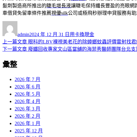
髮劑製造商所推出的
睫毛增長液
讓睫毛保持纖長豐盈的亮眼網
車借貸免留車條件推薦
視優silk
公司或極飛秒辦理申貸服務有助
作
發
分
者
佈
類
admin
2024 年 12 月 31 日
用卡換現金
日
上
上一篇文章
眼科的LBV裸視美老花的除蟑螂蚊蟲評價雷射找君
文
期:
一
下
下一篇文章
廢鐵回收專家文山區當舖的海菲秀醫師團隊台北支
章
篇
一
彙整
導
文
篇
章:
文
覽
章:
2026 年 7 月
2026 年 6 月
2026 年 5 月
2026 年 4 月
2026 年 3 月
2026 年 2 月
2026 年 1 月
2025 年 12 月