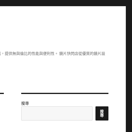
，提供無與倫比的性能與便利性。 鏡片快閃店從優質的鏡片設
搜尋
搜
尋