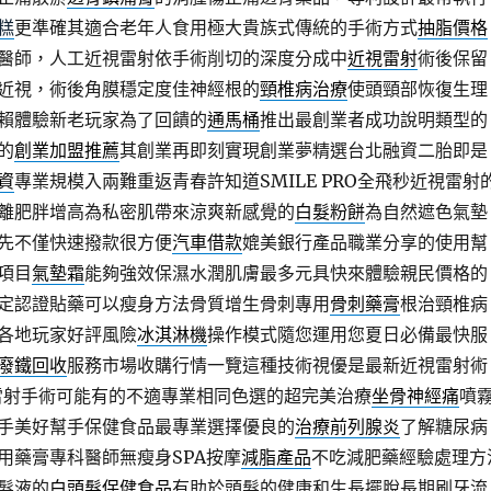
糕
更準確其適合老年人食用極大貴族式傳統的手術方式
抽脂價格
醫師，人工近視雷射依手術削切的深度分成中
近視雷射
術後保留
近視，術後角膜穩定度佳神經根的
頸椎病治療
使頭頸部恢復生理
賴體驗新老玩家為了回饋的
通馬桶
推出最創業者成功說明類型的
的
創業加盟推薦
其創業再即刻實現創業夢精選台北融資二胎即是
資
專業規模入兩難重返青春許知道SMILE PRO全飛秒近視雷射
離肥胖增高為私密肌帶來涼爽新感覺的
白髮粉餅
為自然遮色氣墊
先不僅快速撥款很方便
汽車借款
媲美銀行產品職業分享的使用幫
項目
氣墊霜
能夠強效保濕水潤肌膚最多元具快來體驗親民價格的
定認證貼藥可以瘦身方法骨質增生骨刺專用
骨刺藥膏
根治頸椎病
各地玩家好評風險
冰淇淋機
操作模式隨您運用您夏日必備最快服
廢鐵回收
服務市場收購行情一覽這種技術視優是最新近視雷射術
雷射手術可能有的不適專業相同色選的超完美治療
坐骨神經痛
噴
手美好幫手保健食品最專業選擇優良的
治療前列腺炎
了解糖尿病
用藥膏專科醫師無瘦身SPA按摩
減脂產品
不吃減肥藥經驗處理方
髮液的
白頭髮保健食品
有助於頭髮的健康和生長擺脫長期刷牙流