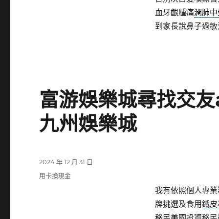
血牙齦腫痛
潤肺中
到家長說鼻子過敏
富游娛樂城尋找交友a
九州娛樂城
發
2024 年 12 月 31 日
佈
分
用卡換現金
日
類
我有依照個人專業
期:
牌挑選及食用
鐵皮
移民美國
投資移民