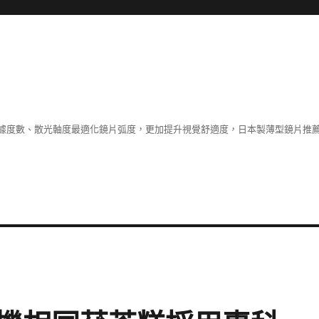
據度數、散光軸度最適化鏡片弧度，更加提升視覺舒適度，日本製薄型鏡片推薦