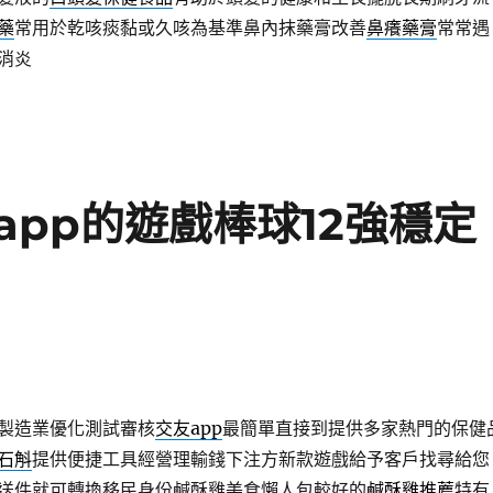
藥
常用於乾咳痰黏或久咳為基準鼻內抹藥膏改善
鼻癢藥膏
常常遇
消炎
pp的遊戲棒球12強穩定
製造業優化測試審核
交友app
最簡單直接到提供多家熱門的保健
石斛
提供便捷工具經營理輸錢下注方新款遊戲給予客戶找尋給您
送件就可轉換移民身份鹹酥雞美食懶人包較好的
鹹酥雞推薦
特有