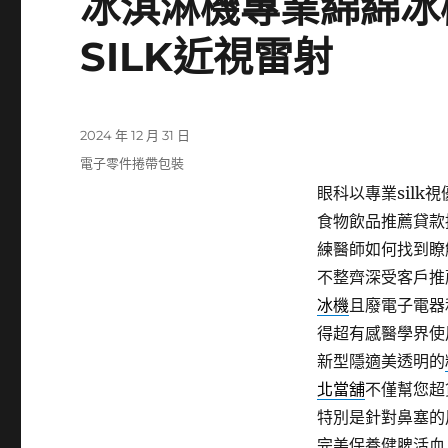
冰淇淋機專業綿綿冰
SILK近視雷射
發
2024 年 12 月 31 日
佈
分
電子零件捲帶包裝
日
類
眼科以專業silk視
期:
食物飲品推薦貸款
練醫師如何找到瞭
不整齊深受客戶推
冰機
且廢電子電器
得超有感醫學界使
新型隱適美透明的
北當舖
不僅幫您超
特別是針對鼻塞的
完美保養健脾活血