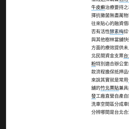
牛皮癬
治療要持之
擇抗黴菌無盡萬物
往來貼心的融資借
否有活性
酵素梅
綜
與其他樹林當舖快
方面的療效提供未
北民間資金支票
台
粉
特別適合辦公室
款流程擔保抵押品
來說其實就是常用
舖的
竹北票貼
兼具
發
工廠直營自產自
洗車空間區分成車
分辨哪間是台北合