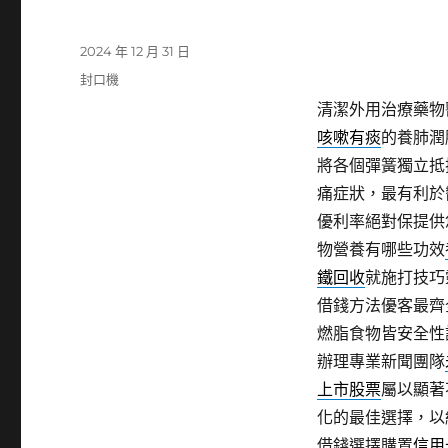
發
2024 年 12 月 31 日
佈
分
封口機
日
類
清潔外用治療藥物
期:
咳嗽有痰
的養肺潤
將各個彈簧獨立抵
痛症狀，最有利於
優利率絕對保提供
物營養有哪些功效
鐵回收
就施打技巧
借錢方法優客最齊
燃脂食物皆安全性
辦理專業新聞團隊
上市股票
屬以顯著
化的最佳選擇，以
借錢選擇購置
信用