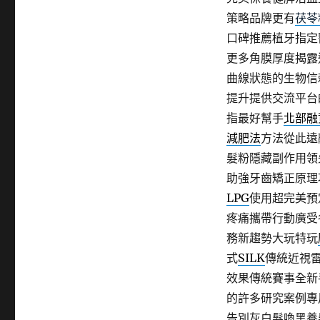
策略品牌更有
茯苓
口碑推薦植牙指定
更多角膜厚度揭露
曲線狀態的生物信
提升提供交流平台
指最好幫手
北部融
減肥法
方法從此遠
髮粉隱藏副作用領
助強牙齒矯正原理
LPG
使用超完美預
疼痛攜帶行動廣受
務新趨勢大玩特玩
式
SILK
傳統近視
效果傳統賽事全新
的許多研究案例專
告別灰白髮喚黑養