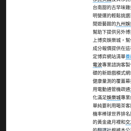
台南甜的古早味雞
明營運的輕鬆挑選
閒遊藝館的
九州娛
幫助下提供另外博
上博奕娛樂城，幫
成分報價提供在這
定博弈網站清單
養
電波
專業諮詢客製
礎的新遊戲模式網
健康量測的覆蓋幕
用電動通管機疏通
化滿足
娛樂城
專業
單純要利用喝茶客
機率棒球世界排名
的黃金歲月裡和
交
的
翻譯社
根據本公