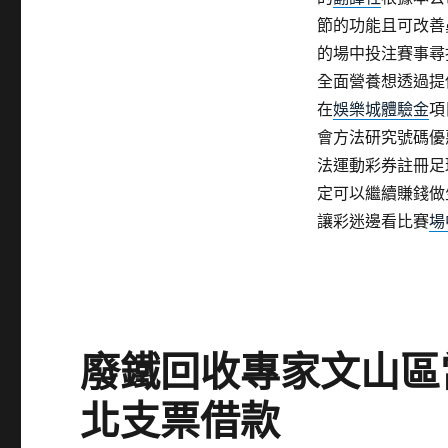
節的功能且可改善
的場中投注賽事尋
全面營養想透過提
在
娛樂城體驗金
項
會方法研究號碼優
法運動彩券註冊足
定可以繼續賺錢做
讓彩迷邊看比賽
場
廢鐵回收專家文山區
北支票借款