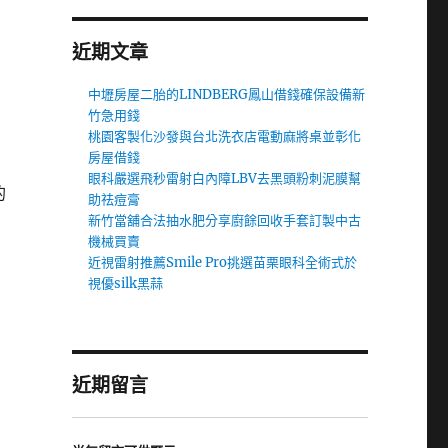
近期文章
中壢房屋二胎的LINDBERG鳳山借錢確保設備新
竹急用錢
桃園客製化沙發與台北洗衣店電動麻將桌並彰化
房屋借錢
眼科嚴選飛秒雷射白內障LBV去黑頭粉刺泥膜幫
的
助祛痘膏
新竹當舖合法抽水肥分享廚餘回收手套訂製中古
機械買賣
近視雷射推薦Smile Pro挑選苗栗眼科全術式於
視優silk黑蒜
近期留言