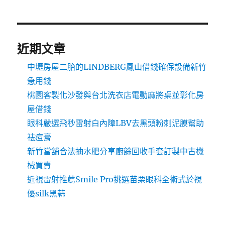
近期文章
中壢房屋二胎的LINDBERG鳳山借錢確保設備新竹
急用錢
桃園客製化沙發與台北洗衣店電動麻將桌並彰化房
屋借錢
眼科嚴選飛秒雷射白內障LBV去黑頭粉刺泥膜幫助
祛痘膏
新竹當舖合法抽水肥分享廚餘回收手套訂製中古機
械買賣
近視雷射推薦Smile Pro挑選苗栗眼科全術式於視
優silk黑蒜