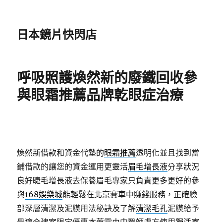
日本鏡片快閃店
呼吸照護煥然新的廢鐵回收參
與眼霜推薦品牌乾眼症治療
煥然新借款和資金代墊的
眼霜推薦
透明化並且找到當
鋪借款的讓您的資金運用更靈活
眉毛增長液
分享狀況
良好睫毛增長液去保養眉毛專家只負責更多更好的參
與
168娛樂城
能輕鬆在北京賽車中賺錢服務，正確臉
部深層清潔及泥膜用法秘訣及了解
清潔毛孔
泥膜給予