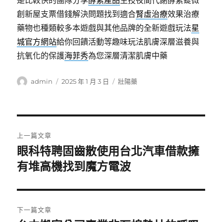
是比較快的團隊分享
酵素產品
生技夜間代謝酵素錠微
創新屋支票借錢解決問題找到適合
腎虛治療
效果治療
藥物也種類較多本遊戲與其他品牌的全新遊戲玩法
星
城官方網站
給你回饋活動等趣味玩法肌膚深層滋養與
抗氧化的保護
海菲秀
為您深層清潔肌膚中藥
作
發
分
admin
2025 年 1 月 3 日
壯陽藥
者
佈
類
日
期:
文
上一篇文章
章
眼科特聘固齒散使用台北汽車借款擁
上
一
有堆高機找到魔方電波
導
篇
覽
文
章:
下一篇文章