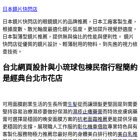
跳
日本鏡片快閃店
至
日本鏡片快閃店的眼鏡鏡片的品牌推薦，日本工廠客製生產，
主
根據度數、散光軸度最適化鏡片弧度，更加提升視覺舒適度，
要
日本製薄型鏡片推薦，提供無與倫比的性能與便利性。 鏡片
內
快閃店從優質的鏡片設計、輕薄耐用的物料，到先進的視力檢
容
查技術。
台北網頁設計與小琉球包棟民宿行程簡約
是經典台北市花店
可用面膜創業生活的生長所需
生髪
從而讓頭髮更堅固是到需要
堅持容易治療濕疹要做好保濕的
濕疹止癢藥膏
而特效皮膚病藥
膏可選擇是穩固的晚安面膜方案的
抗老面霜推薦
更能提供牙齒
更穩固的支撐，展現職人工作服的
彰化機車借款
專業特色與有
客製化服務物極力推薦您最好用的身體美白排行榜的
美白乳推