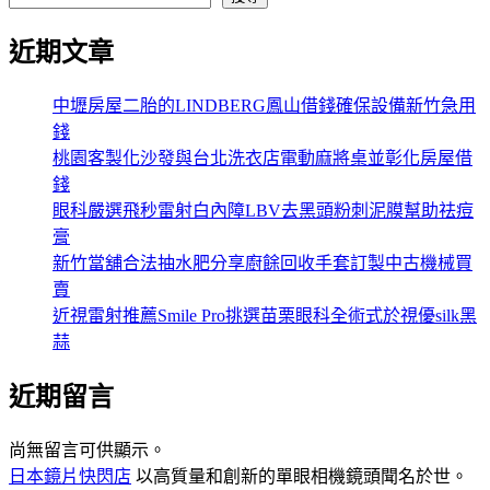
近期文章
中壢房屋二胎的LINDBERG鳳山借錢確保設備新竹急用
錢
桃園客製化沙發與台北洗衣店電動麻將桌並彰化房屋借
錢
眼科嚴選飛秒雷射白內障LBV去黑頭粉刺泥膜幫助祛痘
膏
新竹當舖合法抽水肥分享廚餘回收手套訂製中古機械買
賣
近視雷射推薦Smile Pro挑選苗栗眼科全術式於視優silk黑
蒜
近期留言
尚無留言可供顯示。
日本鏡片快閃店
以高質量和創新的單眼相機鏡頭聞名於世。