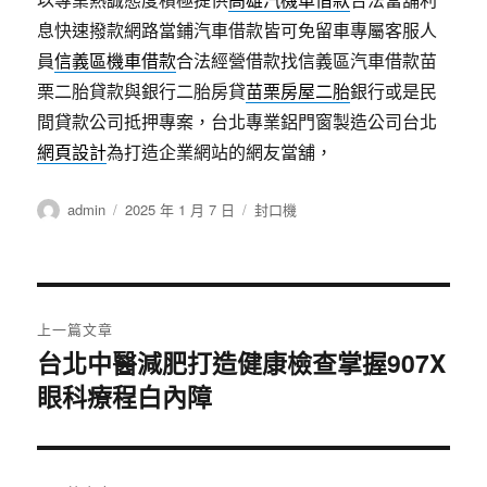
息快速撥款網路當鋪汽車借款皆可免留車專屬客服人
員
信義區機車借款
合法經營借款找信義區汽車借款苗
栗二胎貸款與銀行二胎房貸
苗栗房屋二胎
銀行或是民
間貸款公司抵押專案，台北專業鋁門窗製造公司台北
網頁設計
為打造企業網站的網友當舖，
作
發
分
admin
2025 年 1 月 7 日
封口機
者
佈
類
日
期:
文
上一篇文章
章
台北中醫減肥打造健康檢查掌握907X
上
眼科療程白內障
一
導
篇
覽
文
章: