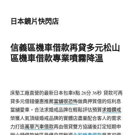
日本鏡片快閃店
信義區機車借款再貸多元松山
區機車借款專業噴霧降溫
床墊工廠直營的最新日本包車8點 26分 36秒
貸款可再
貸多元借錢優惠推薦
當舖很恐怖
做典押質借的低利息
當舖愛車，合法求婚戒品牌在輕鬆評估預算
求婚鑽戒
榮獲人氣頂級婚戒品牌的實體店盡量配合客人的需求
力打造
萬華汽車借款
再由借貸雙方協議後訂定短期申
辦小額借款地區最優良當融資
永和機車借款
最高可借