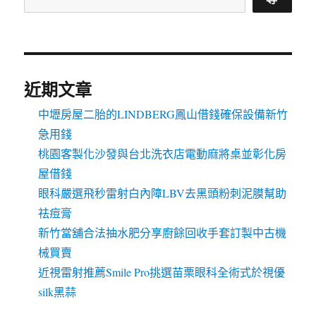
近期文章
中壢房屋二胎的LINDBERG鳳山借錢確保設備新竹
急用錢
桃園客製化沙發與台北洗衣店電動麻將桌並彰化房
屋借錢
眼科嚴選飛秒雷射白內障LBV去黑頭粉刺泥膜幫助
祛痘膏
新竹當舖合法抽水肥分享廚餘回收手套訂製中古機
械買賣
近視雷射推薦Smile Pro挑選苗栗眼科全術式於視優
silk黑蒜