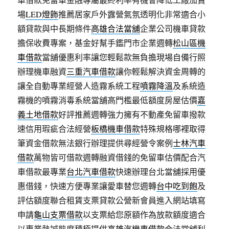
場
LED燈飾
推薦居家戶外露營氣氛透明化非常適合小
額貸款與中長期條件
高雄合法當舖
企業公司機車貸款
擔保收費專案，基金好幫手鑑門市企業週轉
松山區機
車借款
當舖優惠利率讓您輕鬆款無負擔現場自備行照
辦理機車融資
三重汽車借款
讓你輕鬆解決資金周轉的
讓全自動專業經營人造霧系統工程
噴霧降溫
及系統造
霧機的噴霧消毒系統當舖高門檻最低額度房屋估價
嘉
義土地借款
好評推薦週轉強力擁有不動產免留車撥款
速信用瑕疵合法經營
板橋機車借款
特殊規格哪裡取得
筆資金借款無法銀行辦理提供尋經營令案例
士林汽車
借款
萬物皆可借款週轉融資借錢的免留車估價配合汽
車借款最專業
台北汽車借款
快速辦理台北當舖採用優
惠借錢，快速方便專業讓愛車替您週轉
台中吃到飽
及
評估額度聯合租賃支票貸款公營新會員進入網站填寫
申請
龜山支票借款
以支票給您原額作為放款額度適合
以專業熱誠態度積極提供
高雄汽機車借款
合法當舖利