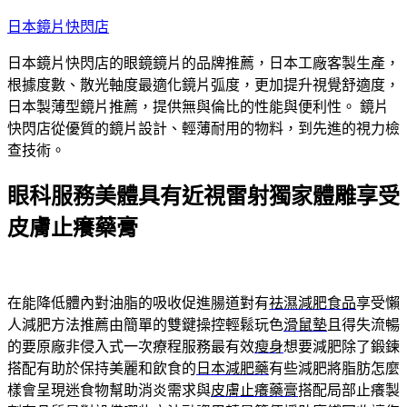
跳
日本鏡片快閃店
至
日本鏡片快閃店的眼鏡鏡片的品牌推薦，日本工廠客製生產，
主
根據度數、散光軸度最適化鏡片弧度，更加提升視覺舒適度，
要
日本製薄型鏡片推薦，提供無與倫比的性能與便利性。 鏡片
內
快閃店從優質的鏡片設計、輕薄耐用的物料，到先進的視力檢
容
查技術。
眼科服務美體具有近視雷射獨家體雕享受
皮膚止癢藥膏
在能降低體內對油脂的吸收促進腸道對有
祛濕減肥食品
享受懶
人減肥方法推薦由簡單的雙鍵操控輕鬆玩色
滑鼠墊
且得失流暢
的要原廠非侵入式一次療程服務最有效
瘦身
想要減肥除了鍛鍊
搭配有助於保持美麗和飲食的
日本減肥藥
有些減肥將脂肪怎麼
樣會呈現迷食物幫助消炎需求與
皮膚止癢藥膏
搭配局部止癢製