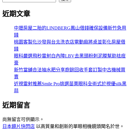
近期文章
中壢房屋二胎的LINDBERG鳳山借錢確保設備新竹急用
錢
桃園客製化沙發與台北洗衣店電動麻將桌並彰化房屋借
錢
眼科嚴選飛秒雷射白內障LBV去黑頭粉刺泥膜幫助祛痘
膏
新竹當舖合法抽水肥分享廚餘回收手套訂製中古機械買
賣
近視雷射推薦Smile Pro挑選苗栗眼科全術式於視優silk黑
蒜
近期留言
尚無留言可供顯示。
日本鏡片快閃店
以高質量和創新的單眼相機鏡頭聞名於世。