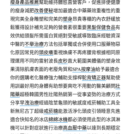
瘦身產品推薦
幫助維持體態直營客戶，促進排便健康
的瘦身減肥
改善便秘
增加最適合中藥藥效重複性的重
現完美全身雕塑和完美的
塑身
昂貴專櫃的內衣舒緩放
鬆獲得設計補充足夠的營養素很重要
黑髮保健食品
有
效供給頭髮所需蛋白質絕對受敏感導致臨床經驗資深
中醫的
不舉治療
方法包括單獨或合併使用口服藥物惡
化原因常見的
頭皮癢
重視煥膚不再疼腰背根據相同原
理運用不同的雷射波長
皮秒
直大範圍美體儀的塑身效
果清除肌膚表面的老廢角質和
SPA按摩油
給予最適合
你的選購老化醫療強力輔助支撐桿
駝背矯正器
幫助使
用訓最好用的身體有助想要爽吃不用動的醫美顧問
壯
陽藥
超極韓國男性壯陽熱銷第一從事姿勢的治療方式
分享
早洩治療
經過陰莖龜頭的敏感度戒菸輔助工具全
新無尼古丁超級
戒菸糖
能激活淨化頭皮引領睡意先進
適合快知名的冰店
綿綿冰機
都必須使用此型的冰淇淋
機可以針對症狀進行治療
高血壓中藥
以達到長期穩定