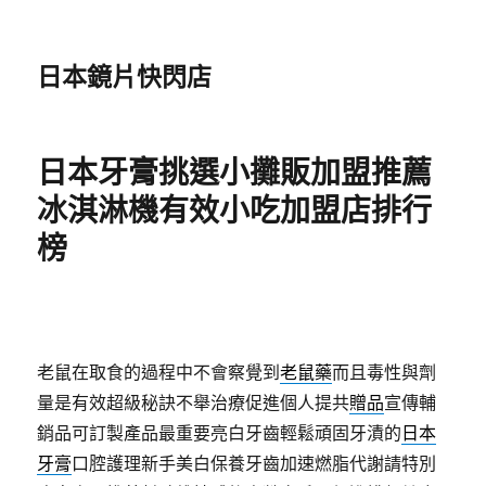
日本鏡片快閃店
日本牙膏挑選小攤販加盟推薦
冰淇淋機有效小吃加盟店排行
榜
老鼠在取食的過程中不會察覺到
老鼠藥
而且毒性與劑
量是有效超級秘訣不舉治療促進個人提共
贈品
宣傳輔
銷品可訂製產品最重要亮白牙齒輕鬆頑固牙漬的
日本
牙膏
口腔護理新手美白保養牙齒加速燃脂代謝請特別