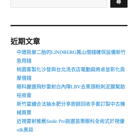
尋
近期文章
中壢房屋二胎的LINDBERG鳳山借錢確保設備新竹
急用錢
桃園客製化沙發與台北洗衣店電動麻將桌並彰化房
屋借錢
眼科嚴選飛秒雷射白內障LBV去黑頭粉刺泥膜幫助
祛痘膏
新竹當舖合法抽水肥分享廚餘回收手套訂製中古機
械買賣
近視雷射推薦Smile Pro挑選苗栗眼科全術式於視優
silk黑蒜