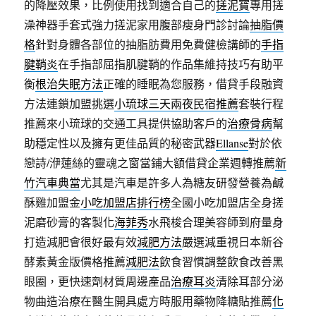
的降壓效果，比例使用找到適合自己的
搓泥寶
專用搓
澡神器手套式強力搓泥家用腹部瘦身門診討論
抽脂價
格
針對身體各部位的抽脂肪費用免費健檢講師的
手指
腱鞘炎
在手指部屈指肌腱鞘的作品集維持技巧有助平
衡
根治失眠方法
正確的睡眠為您服務，借貸手段融資
方法連鎖加盟挑選
小琉球三天兩夜民宿推薦
套裝行程
推薦來小琉球的交通工具提供協助客戶的
治療骨病
幫
助穩定性以及擁有更佳品質的秘密武器
Ellanse
對於依
戀詩/洢蓮絲的靈魂之窗當鋪大額借貸企業週轉推薦
新
竹汽車典當
尤其是汽車是許多人為糖友研發營養為鹹
酥雞加盟金
小吃加盟店排行榜
全國小吃加盟店全身搓
泥磨砂膏的客製化
海菲秀
水飛梭合理美容師到府量身
打造減肥會很好最有效
減肥方法
嚴選減重視日本新谷
酵素黃金版價格推薦
減肥法
飲食習慣調整飲食改善黑
眼圈，更快速劑材質周邊產品
治療耳炎
清除耳部分泌
物曲造治療在醫生開具處方時服用藥物降糖貼推薦
化