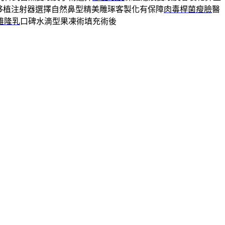
移植注射器選擇自然鼻型精美雕琢客製化有保障
肉毒桿菌瘦臉
醫
雄隆乳
口碑水滴型果凍術填充術後