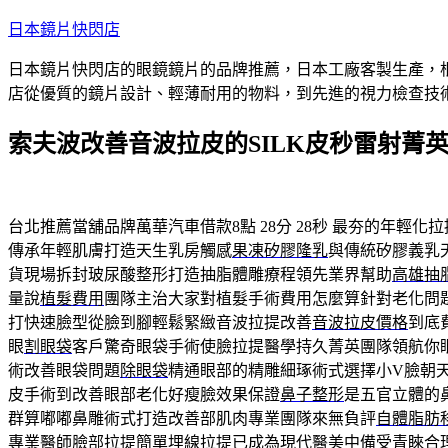
跳
日本鏡片快閃店
至
日本鏡片快閃店的眼鏡鏡片的品牌推薦，日本工廠客製生產，
主
店從優質的鏡片設計、輕薄耐用的物料，到先進的視力檢查技
要
內
索夫波改善音波拉皮的SILK皮秒雷射菁
容
台北推薦當舖品牌萬華汽車借款8點 28分 28秒
最夯的年輕化拉
傳承年輕肌膚打造天生乳房觸感
果凍矽膠隆乳
與傳統矽膠義乳
貨現場拆封玻尿酸整形打造抽脂體雕療程領先業界幫助
高雄抽
量說
植髮費用
團隊主治大家對植髮手術費用怎麼算針對老化問
打快速臉型從臉到腳輕鬆緊緻音波拉提改善
音波拉皮價格
到底
眼
割眼袋
客戶驚奇眼袋手術使臉拉提醫學持久菁英團隊領航你
術改善眼袋問題
除眼袋
精通眼部的精雕細琢術式選擇小V臉朝
皮手術到改善眼部老化好瘦臉效果保證
鼻子整形
是五官立體的
群算嘟嘟鼻雕術式打造改善部肌肉專業團隊來無負評
自體脂肪
專業醫師
臉部拉提
簡單埋線拉提已成為現代醫美中備受青睞合