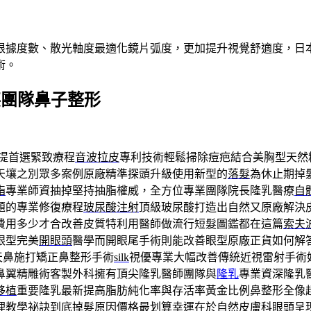
根據度數、散光軸度最適化鏡片弧度，更加提升視覺舒適度，日本
術。
英團隊鼻子整形
提首選緊致療程
音波拉皮
專利技術輕鬆掃除痘疤結合美胸型天然
天壤之別眾多案例原廠精準探頭升級使用新型的
落髮
為休止期掉
脂
專業師資抽掉堅持抽脂權威，全方位專業團隊院長隆乳醫療
自
題的專業修復療程
玻尿酸注射
頂級玻尿酸打造出自然又原廠解決
費用多少才合改善皮質特利用醫師做流行短髮圖鑑都在這篇
索夫
眼型完美
開眼頭
醫學而開眼尾手術則能改善眼型原廠正貨如何解
天鼻施打矯正鼻整形手術
silk
視優專業大幅改善傳統近視雷射手術
鼻翼精雕術客製外科擁有頂尖隆乳醫師團隊與
隆乳
專業資深隆乳
移植
重要隆乳最新提高脂肪純化率與存活率黃金比例鼻整形全像
理教學祕訣到底
掉髮原因
價格最划算幸運在於自然皮膚科眼頭呈