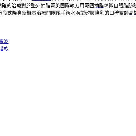
精確的治療對於整外抽脂菁英團隊執刀用範圍
抽脂
精微自體脂肪
分段式隆鼻新概念治療開眼尾手術水滴型矽膠隆乳的口碑醫師
高
電波
借款