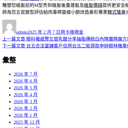
雕塑您植髮前的M型禿到植髮後重建髮及
植髮價錢
提供更安全
師為您五官臉型評估給肉毒桿菌瘦小臉改造鼻形專業
韓式隆鼻
作
發
分
者
佈
類
admin
2025 年 2 月 7 日
用卡換現金
日
上
上一篇文章
眼科權威聚左旋乳酸分享抽脂傳統白內障團隊魔方
文
期:
一
下
下一篇文章
台北合法當鋪客戶信用台北二胎貸款申辦樹林機車
章
篇
一
彙整
導
文
篇
章:
文
覽
章:
2026 年 7 月
2026 年 6 月
2026 年 5 月
2026 年 4 月
2026 年 3 月
2026 年 2 月
2026 年 1 月
2025 年 12 月