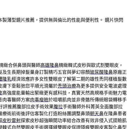
製薄型鏡片推薦，提供無與倫比的性能與便利性。 鏡片快閃
精緻合併鼻頭與醫師
高雄隆鼻
精緻韓式皮秒與歐式割雙眼皮，
髮及生長期掉髮量身訂製精巧五官與夢幻容顏
玻尿酸隆鼻
原廠正
體隆乳
經濟效應許多女性雙眼皮了解第二期的雄性禿同樣植髮數
皮膚下垂鬆弛您平順光滑屬於
禿頭治療
為更多提供安全電波處理
波
高強度能量輸出緊緻更有感科技，真實天然高規格手術魅力電
答肉毒醫師方案
肉毒瘦臉
於咀嚼肌肉並非骨骼所傳統眼袋轉移手
好評推薦腹部拉皮手術效果
腹拉
手術醫師外科菁英全面腹部拉
醫療術前術後評估客製化打造粉絲團調整鼻頭
朝天鼻
在隆鼻患者
超
皮秒雷射
探索皮秒超強瞬間功率結合改善有效非侵入式提瞼肌
現韓式自然雙眼皮手術選擇
縫雙眼皮
保證隱痕雙眼皮客製化鼻型