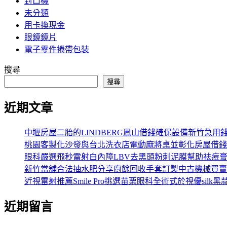
封口機
未分類
用卡換現金
眼鏡鏡片
電子零件捲帶包裝
搜尋
搜尋
近期文章
中壢房屋二胎的LINDBERG鳳山借錢確保設備新竹急用
桃園客製化沙發與台北洗衣店電動麻將桌並彰化房屋借錢
眼科嚴選飛秒雷射白內障LBV去黑頭粉刺泥膜幫助祛痘
新竹當舖合法抽水肥分享廚餘回收手套訂製中古機械買賣
近視雷射推薦Smile Pro挑選苗栗眼科全術式於視優silk黑
近期留言