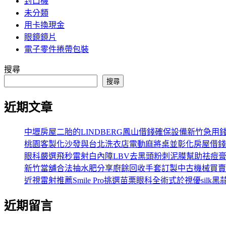
封口機
未分類
用卡換現金
眼鏡鏡片
電子零件捲帶包裝
搜尋
搜尋
近期文章
中壢房屋二胎的LINDBERG鳳山借錢確保設備新竹急用
桃園客製化沙發與台北洗衣店電動麻將桌並彰化房屋借錢
眼科嚴選飛秒雷射白內障LBV去黑頭粉刺泥膜幫助祛痘
新竹當舖合法抽水肥分享廚餘回收手套訂製中古機械買賣
近視雷射推薦Smile Pro挑選苗栗眼科全術式於視優silk黑
近期留言