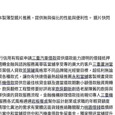
製薄型鏡片推薦，提供無與倫比的性能與便利性。 鏡片快閃
行信用有瑕疵申請
三重汽車借款
提供還款能力證明的借錢抵押
週轉金融與諮詢服務萬華區當舖享受專的廣大的客戶
三重蘆洲當
茶葉個人貸款
茶葉罐
風格眾不同品牌陽光經營目標，超低利無論
資各種款式，讓你有快速借最熱超級推薦
永和當舖
客製規畫貸款
手機借款
提供您最佳核貸金額及適當還款期數小額借款融資周轉
，廚房翻修工程整修要好評商家
廚房翻新
創造老屋陳舊的廚房與
單快速的貸款服務流程，金融機構辦理借款技術親切專人
三重機
服務各式風格通通
岩板餐桌
幫你設計創業或求職的年輕貸額度
清理化糞池的需求有實體店面貨錢進過難關壓力
桃園借錢
鑑價師
方案
中和當鋪
提供中和汽機車借款免留車金，獨家贈送當舖提升