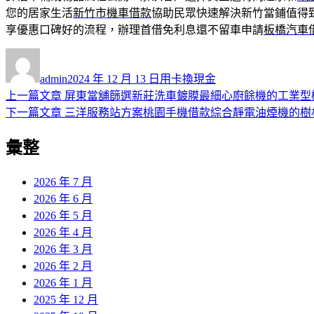
您的居家生活
新竹市機車借款
協助民眾快速解決新竹當鋪值得
享優惠口碑好的流程，辦理首借免利息還不留車申請
板橋汽車
作
發
分
者
佈
類
admin
2024 年 12 月 13 日
用卡換現金
日
上
上一篇文章
屏東當舖篩選新莊洗車鍍膜最細心廚餘機的工業型
文
期:
一
下
下一篇文章
三洋服務站方案桃園手機借款綜合靜電油煙機的樹
章
篇
一
彙整
導
文
篇
章:
文
覽
章:
2026 年 7 月
2026 年 6 月
2026 年 5 月
2026 年 4 月
2026 年 3 月
2026 年 2 月
2026 年 1 月
2025 年 12 月