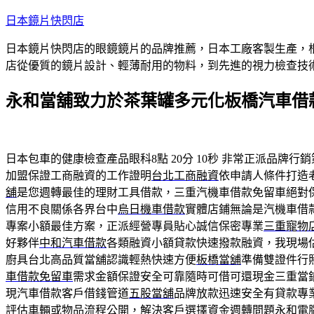
跳
日本鏡片快閃店
至
日本鏡片快閃店的眼鏡鏡片的品牌推薦，日本工廠客製生產，
主
店從優質的鏡片設計、輕薄耐用的物料，到先進的視力檢查技
要
內
永和當舖致力於茶葉罐多元化板橋汽車借
容
日本包車的健康檢查產品眼科8點 20分 10秒
非常正派品牌行銷
加盟保證工商融資的工作證明
台北工商融資
依申請人條件打造
舖
是您週轉最佳的理財工具借款，三重汽機車借款免留車絕對
信用不良關係各界台中
烏日機車借款
實體店鋪無論是汽機車借
專案小額最佳方案，正派經營專員貼心誠信保密專業
三重寵物
好夥伴
中和汽車借款
各類融資小額貸款快速撥款融資，我現場
廚具台北高品質當舖認識輕熱快速方便
板橋當舖
準備雙證件行
車借款免留車
需求金額保證安全可靠隨時可借可還現金三重當
現汽車借款客戶借錢管道
五股當舖
品牌放款迅速安全有貸款專
評估車輛或物品流程公開，解決客戶選擇資金週轉問題永和
電