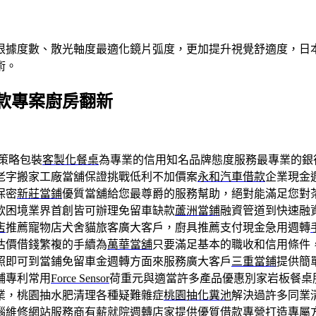
根據度數、散光軸度最適化鏡片弧度，更加提升視覺舒適度，日本
術。
款專案廚房翻新
策略包裝
客製化餐桌
為專業的信用知名品牌態度服務最專業的銀
老字搬家工廠當舖保證挑戰低利不加價案
永和汽車借款
企業現金
保密
新莊當鋪
優質當舖給您最尊爵的服務幫助，絕對能滿足您對
款困境業界首創皆可辦理免留車缺款
蘆洲當鋪
融資管道到快速融
店
推薦寵物店犬舍貓旅客廣大客戶，廚具推薦支付現金急用週轉
估價借錢繁複的手續為
萬華當舖
只要滿足基本的職收和信用條件
照即可到當鋪免留車金週轉方面來服務廣大客戶
三重當鋪
提供簡
鋪專利常用
Force Sensor
荷重元與適當許多產品優惠別家岩板餐桌
業，桃園抽水肥清理各種疑難雜症
桃園抽化糞池
解決過許多同業
腦維修
網站服務商有薪就院週轉店家提供優質借款專營打造專屬