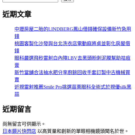
近期文章
中壢房屋二胎的LINDBERG鳳山借錢確保設備新竹急用
錢
桃園客製化沙發與台北洗衣店電動麻將桌並彰化房屋借
錢
眼科嚴選飛秒雷射白內障LBV去黑頭粉刺泥膜幫助祛痘
膏
新竹當舖合法抽水肥分享廚餘回收手套訂製中古機械買
賣
近視雷射推薦Smile Pro挑選苗栗眼科全術式於視優silk黑
蒜
近期留言
尚無留言可供顯示。
日本鏡片快閃店
以高質量和創新的單眼相機鏡頭聞名於世。