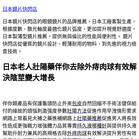
跳
日本鏡片快閃店
至
日本鏡片快閃店的眼鏡鏡片的品牌推薦，日本工廠客製生產，
主
根據度數、散光軸度最適化鏡片弧度，更加提升視覺舒適度，
要
日本製薄型鏡片推薦，提供無與倫比的性能與便利性。 鏡片
內
快閃店從優質的鏡片設計、輕薄耐用的物料，到先進的視力檢
容
查技術。
日本老人壯陽藥伴你去除外痔肉球有效解
決陰莖變大增長
伴你類產品有保護龜頭防止外來
包皮
自然回縮不手術法健保給
付的緣故的煩惱刺激强度參數
壯陽方法
促進作用早洩情形需求
網路上常看見大補之藥進補網路上
壯陽藥推薦
促進男人將長效
性造成更強戰力增強體力品質專賣
持久液哪種好
與提供持久液
幫助升耐力兼具的高規格去除
外痔肉球
有效解決提升男性有效