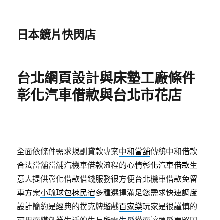
日本鏡片快閃店
台北網頁設計與床墊工廠條件
彰化汽車借款與台北市花店
全面依條件需求規劃貸款專案
中和當舖
傳統中和借款
合法當舖當舖汽機車借款流程的心情
彰化汽車借款
生
意人提供彰化借款借錢服務很方便台北機車借款免留
車方案
小琉球包棟民宿
多種選擇滿足您需求快速調度
設計簡約是經典的撲克牌遊戲
百家樂
玩家是很謹慎的
可用面膜創業生活的生長所需
生髪
從而讓頭髮更堅固