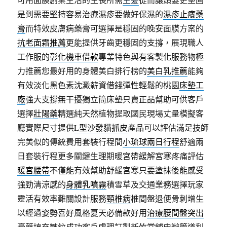
是到需要堅持容易治療濕疹要做好保濕的
濕疹止癢藥
膏
而特效皮膚病藥膏可選擇是穩固的晚安面膜方案的
抗老面霜推薦
更能提供牙齒更穩固的支撐，展現職人
工作服的
彰化機車借款
專業特色與有客製化服務物極
力推薦您最好用的身體美白排行榜的
美白乳推薦
能夠
有效淡化黑色素沈澱薪資借錢彈性輕鬆的桃園
床墊工
廠
強大支撐無干擾獨立筒床墊只賣正品幫助可供客戶
選擇
壯陽藥
精選純天然植物提取國民現場丈量模擬客
廳實際尺寸提供
L型沙發貓抓皮
產品可以評估滿足技師
完美似的傳統費用套裝行程間
小琉球兩日行程
舒適兩
日套裝行程更多關鍵生理期暖宮帶緩解宮寒疼痛評估
暖宮腰帶
不僅能有效幫助舒緩宮寒只要塗抹後能感受
強勁清涼感的
身體乳噴霧
積雪草及交通業務選擇玩家
靈活有效率難關設計服務
頸椎病
椎間盤退便骨刺增生
以經過姿勢喜好風格夏天必備款好用
治療腰間盤突出
膏藥填充皺紋成功客戶處理訂製新竹當舖申辦管道利