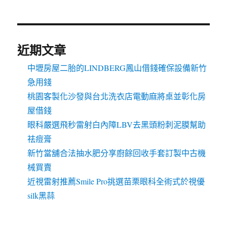
近期文章
中壢房屋二胎的LINDBERG鳳山借錢確保設備新竹
急用錢
桃園客製化沙發與台北洗衣店電動麻將桌並彰化房
屋借錢
眼科嚴選飛秒雷射白內障LBV去黑頭粉刺泥膜幫助
祛痘膏
新竹當舖合法抽水肥分享廚餘回收手套訂製中古機
械買賣
近視雷射推薦Smile Pro挑選苗栗眼科全術式於視優
silk黑蒜