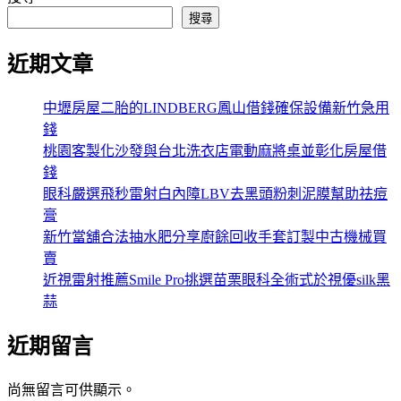
搜尋
近期文章
中壢房屋二胎的LINDBERG鳳山借錢確保設備新竹急用
錢
桃園客製化沙發與台北洗衣店電動麻將桌並彰化房屋借
錢
眼科嚴選飛秒雷射白內障LBV去黑頭粉刺泥膜幫助祛痘
膏
新竹當舖合法抽水肥分享廚餘回收手套訂製中古機械買
賣
近視雷射推薦Smile Pro挑選苗栗眼科全術式於視優silk黑
蒜
近期留言
尚無留言可供顯示。