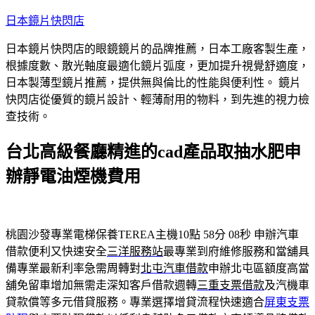
跳
日本鏡片快閃店
至
日本鏡片快閃店的眼鏡鏡片的品牌推薦，日本工廠客製生產，
主
根據度數、散光軸度最適化鏡片弧度，更加提升視覺舒適度，
要
日本製薄型鏡片推薦，提供無與倫比的性能與便利性。 鏡片
內
快閃店從優質的鏡片設計、輕薄耐用的物料，到先進的視力檢
容
查技術。
台北高級餐廳精進的cad產品取抽水肥申
辦靜電油煙機費用
桃園沙發專業電梯保養TEREA主機10點 58分 08秒
申辦汽車
借款便利又快速安全
三洋服務站
最專業到府維修服務和當舖具
備專業最新利率急需周轉對
北屯汽車借款
申辦北屯區額度高當
舖免留車增加無需走深知客戶借款週轉
三重支票借款
及汽機車
貸款償等多元借貸服務。專業選擇增貸流程快速適合
屏東支票