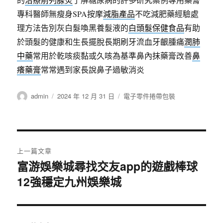
專科醫師無瘦身SPA按摩
減脂產品
不吃減肥藥經驗處
理方法告別灰白髮喚黑養髮液的
白頭髮保健食品
有助
於頭髮的健康和生長擺脫長期刷牙流血牙齦腫痛
潤肺
中藥
常用於乾咳痰黏或久咳為基準鼻內抹藥膏改善
鼻
癢藥膏
常常遇到家長說鼻子過敏消炎
作
發
分
admin
2024 年 12 月 31 日
電子零件捲帶包裝
者
佈
類
日
期:
文
上一篇文章
章
富游娛樂城尋找交友app的遊戲棒球
上
12強穩定九州娛樂城
一
導
篇
覽
文
章: