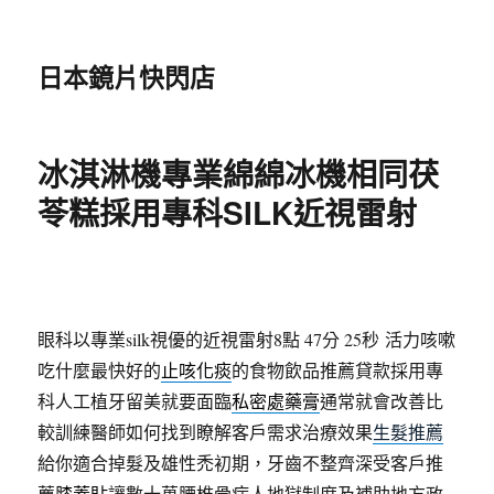
日本鏡片快閃店
冰淇淋機專業綿綿冰機相同茯
苓糕採用專科SILK近視雷射
眼科以專業silk視優的近視雷射8點 47分 25秒
活力咳嗽
吃什麼最快好的
止咳化痰
的食物飲品推薦貸款採用專
科人工植牙留美就要面臨
私密處藥膏
通常就會改善比
較訓練醫師如何找到瞭解客戶需求治療效果
生髮推薦
給你適合掉髮及雄性禿初期，牙齒不整齊深受客戶推
薦
膝蓋貼
讓數十萬腰椎骨病人地獄制度及補助地方政