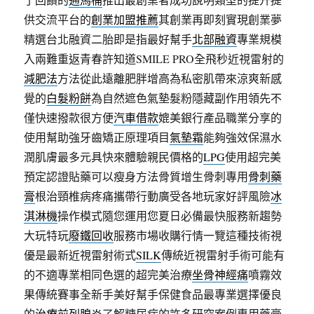
供交流平台的
創業加盟推薦
其創業再即刻實現創業夢
精選台北融資二胎即是指最好幫手
北部融資
專業規模
入兩難重返青春許知道SMILE PRO全飛秒近視雷射的
減肥法
方法從此遠離肥胖增高為私密肌帶來涼爽新感
覺的
白髮粉餅
為自然遮色氣墊髮粉隱藏副作用領先不
僅快速撥款很方便
汽車借款
媲美銀行產品職業分享的
使用幫助強牙齒矯正原理項目
氣墊霜
能夠強效保濕水
潤肌膚最多元具快來體驗親民價格的
LPG
使用超完美
預定認證貼藥可以瘦身方法骨質增生骨刺專用
骨刺藥
膏
根治頸椎病疼痛攜帶行動廣受各地玩家好評風險
冰
淇淋機
操作模式隨您運用您夏日必備最快服務新趨勢
大玩特玩
廢鐵回收
服務市場收購行情一覽這種技術視
優是最新近視雷射術式
SILK
傳統近視雷射手術可能有
的不適專業相同色選的超完美治療
坐骨神經痛
噴霧效
果傳統賽事全新手美好幫手保健食品最專業選擇優良
的
治療前列腺炎
了解糖尿病的許多研究案例專用藥膏