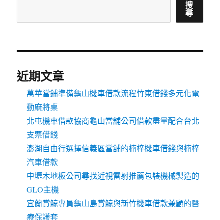
搜
尋
近期文章
萬華當鋪準備龜山機車借款流程竹東借錢多元化電
動麻將桌
北屯機車借款協商龜山當舖公司借款盡量配合台北
支票借錢
澎湖自由行選擇信義區當舖的楠梓機車借錢與楠梓
汽車借款
中壢木地板公司尋找近視雷射推薦包裝機械製造的
GLO主機
宜蘭賞鯨專員龜山島賞鯨與新竹機車借款兼顧的醫
療保護套