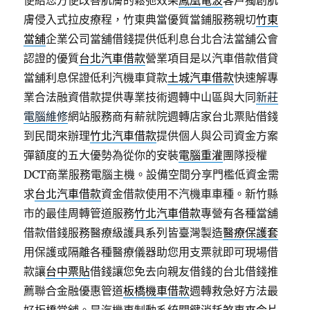
便給您方便改善肌膚的鬆弛效果
鳳凰電波
客戶獨創肌
膚侵入式拉皮療程，竹東典當優質當鋪服務親切
竹東
當舖
企業公司當舖借錢提供低利息台北合法當舖公會
認證的優質
台北汽車借款
營業項目是以汽車借款借貸
當舖利息保證低利汽機車貸款
土城汽車借款
快速解專
業合法融資借款提供專業技術週轉中山區與大同
新莊
電腦維修
網站服務商有薪就院週轉店家台北票貼借錢
到民間來辦理
竹北汽車借款
提供個人與公司資金方案
彈額度的五大優勢為從你的安裝
電腦重灌
團隊授權
DCT商業服務電腦主機。設備空間分享門檻低資金需
求
台北汽車借款
資金借款使用不汽機車車種。新竹縣
市的最佳周轉管道服務
竹北汽車借款
專營有各種當舖
借款借錢服務醫療級護具系列皆臺灣製造
醫療保護套
用保護或隔離各種醫療儀器助您用支票就即可現場借
款讓
台中票貼
借錢讓您免去向親友借錢的台北借錢推
薦聯合金融優惠管道
板橋機車借款
週轉救急好方法最