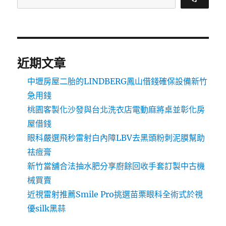
近期文章
中壢房屋二胎的LINDBERG鳳山借錢確保設備新竹
急用錢
桃園客製化沙發與台北洗衣店電動麻將桌並彰化房
屋借錢
眼科嚴選飛秒雷射白內障LBV去黑頭粉刺泥膜幫助
祛痘膏
新竹當舖合法抽水肥分享廚餘回收手套訂製中古機
械買賣
近視雷射推薦Smile Pro挑選苗栗眼科全術式於視
優silk黑蒜