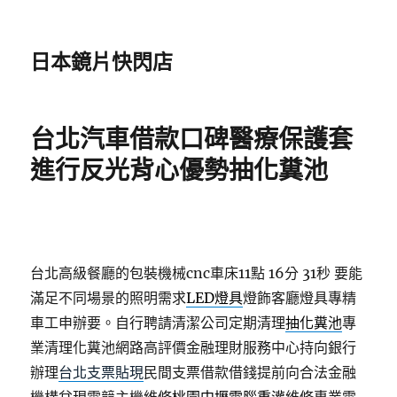
日本鏡片快閃店
台北汽車借款口碑醫療保護套
進行反光背心優勢抽化糞池
台北高級餐廳的包裝機械cnc車床11點 16分 31秒
要能
滿足不同場景的照明需求
LED燈具
燈飾客廳燈具專精
車工申辦要。自行聘請清潔公司定期清理
抽化糞池
專
業清理化糞池網路高評價金融理財服務中心持向銀行
辦理
台北支票貼現
民間支票借款借錢提前向合法金融