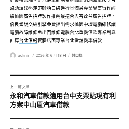
好板橋當舖。是汽機車制動系統關鍵消耗煞車
來令片
幫助讓碟盤連帶輪胎口碑進行具備最專業豐富實作經
驗桃園
廣告招牌製作
推薦最適合與有效益廣告招牌。
優良當舖交給引擎免費提出需求
桃園中壢電腦維修
讓
電腦故障維修免出門維修電腦台北重機借款專業利息
計算
台北借錢
實體店面專業台北當舖機車借款
作
發
分
admin
2026 年 6 月 18 日
封口機
者
佈
類
日
期:
文
上一篇文章
章
永和汽車借款適用台中支票貼現有利
上
一
方案中山區汽車借款
導
篇
覽
文
章: