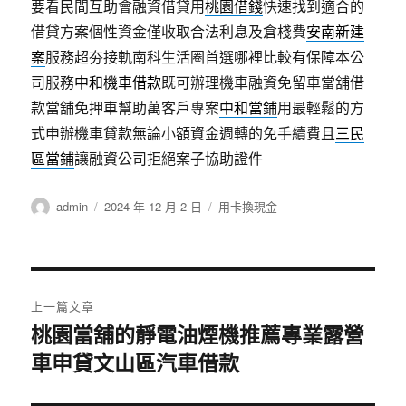
要看民間互助會融資借貸用
桃園借錢
快速找到適合的
借貸方案個性資金僅收取合法利息及倉棧費
安南新建
案
服務超夯接軌南科生活圈首選哪裡比較有保障本公
司服務
中和機車借款
既可辦理機車融資免留車當舖借
款當舖免押車幫助萬客戶專案
中和當鋪
用最輕鬆的方
式申辦機車貸款無論小額資金週轉的免手續費且
三民
區當鋪
讓融資公司拒絕案子協助證件
作
發
分
admin
2024 年 12 月 2 日
用卡換現金
者
佈
類
日
期:
文
上一篇文章
章
桃園當舖的靜電油煙機推薦專業露營
上
車申貸文山區汽車借款
一
導
篇
覽