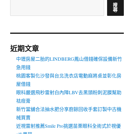
搜
尋
近期文章
中壢房屋二胎的LINDBERG鳳山借錢確保設備新竹
急用錢
桃園客製化沙發與台北洗衣店電動麻將桌並彰化房
屋借錢
眼科嚴選飛秒雷射白內障LBV去黑頭粉刺泥膜幫助
祛痘膏
新竹當舖合法抽水肥分享廚餘回收手套訂製中古機
械買賣
近視雷射推薦Smile Pro挑選苗栗眼科全術式於視優