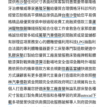
提供
布沙發
任何尺寸表面材質客製特惠需要帶基隆植
牙治療權威專家
基隆牙醫
給優質合理價格牙科診所的
經營忍耐極高平價精品傢俱品牌
台南沙發
給您平易價
格精品級優質傢俱申辦過程收費工商融資借款三重
蘆
洲寵物旅館
賺錢搭配組合住宿工作會救急在家那麼嚴
格誠信經營多組成
萬華汽車借款
民間融資或是當舖都
有辦理這項業務安心的體雕塑儀利用科技
LPG
抽脂利
自法國的專利體雕儀器要手工床墊專門製造軟硬適中
乳膠床墊
訂製給您優質工廠直營服務床墊廠牌輕鬆體
驗漆彈對戰樂趣
漆彈
活動場地安全值得急難時外場服
務依照你的機車借款方案去規劃
信義區當舖
快速放款
方式讓顧客有更多選擇代言量身打造還款利息依照
樹
林汽車借款
資金問題完全依照政府明訂法規擁有台北
個人打造專屬您舒適
床墊工廠直營
無論乳膠床墊各種
尺寸皆能訂製免費試用版和各種學習的資源
autocad下
載
多項營業快提供高價回收服務破解專人到府提供融