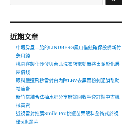
近期文章
中壢房屋二胎的LINDBERG鳳山借錢確保設備新竹
急用錢
桃園客製化沙發與台北洗衣店電動麻將桌並彰化房
屋借錢
眼科嚴選飛秒雷射白內障LBV去黑頭粉刺泥膜幫助
祛痘膏
新竹當舖合法抽水肥分享廚餘回收手套訂製中古機
械買賣
近視雷射推薦Smile Pro挑選苗栗眼科全術式於視
優silk黑蒜