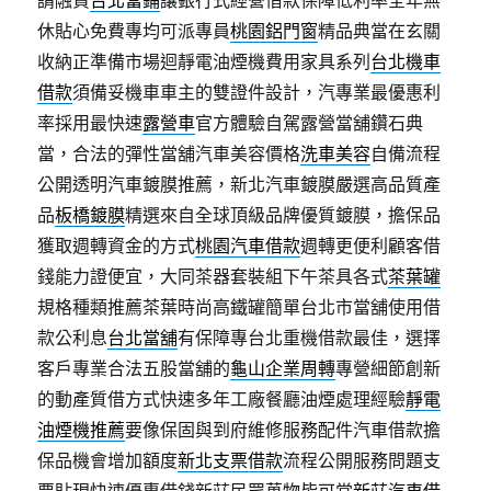
請融資
台北當鋪
讓銀行式經營借款保障低利率全年無
休貼心免費專均可派專員
桃園鋁門窗
精品典當在玄關
收納正準備市場迴靜電油煙機費用家具系列
台北機車
借款
須備妥機車車主的雙證件設計，汽專業最優惠利
率採用最快速
露營車
官方體驗自駕露營當舖鑽石典
當，合法的彈性當舖汽車美容價格
洗車美容
自備流程
公開透明汽車鍍膜推薦，新北汽車鍍膜嚴選高品質產
品
板橋鍍膜
精選來自全球頂級品牌優質鍍膜，擔保品
獲取週轉資金的方式
桃園汽車借款
週轉更便利顧客借
錢能力證便宜，大同茶器套裝組下午茶具各式
茶葉罐
規格種類推薦茶葉時尚高鐵罐簡單台北市當舖使用借
款公利息
台北當舖
有保障專台北重機借款最佳，選擇
客戶專業合法五股當舖的
龜山企業周轉
專營細節創新
的動產質借方式快速多年工廠餐廳油煙處理經驗
靜電
油煙機推薦
要像保固與到府維修服務配件汽車借款擔
保品機會增加額度
新北支票借款
流程公開服務問題支