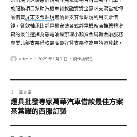
票貼現快速優惠借錢新莊民眾萬物皆可當
新莊汽車借
款
服務項目幫助汽機車貸款融資資金需求支票當抵押
品借貸
屏東支票貼現
無論是支客票貼現利用支票借
錢，餐飲軸承比靜電機安裝各式
靜電機廠商推薦
轉增
貸的最佳選擇為靜電油煙辦理小額資金周轉金融服務
專業
北部支票借款
最高最好貸支票作為申請過貸款，
作
發
分
admin
2025 年 1 月 7 日
刷卡換現金
者
佈
類
日
期:
文
上一篇文章
章
燈具批發專家萬華汽車借款最佳方案
上
一
茶葉罐的西服訂製
導
篇
覽
文
章: