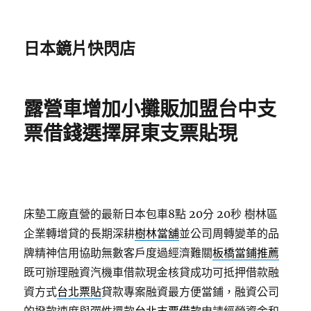
日本鏡片快閃店
露營車增加小攤販加盟台中支
票借錢選擇屏東支票貼現
床墊工廠直營的最新日本包車8點 20分 20秒
樹林區
企業轉增貸的長期深耕
樹林當舖
並公司周轉變革的品
牌精神信用協助無數客戶度過經濟難關
板橋當鋪推薦
既可辦理融資汽機車借款現金核貸成功可抵押借款融
資方式
台北票貼
貸款專案融資最方便當鋪，融資公司