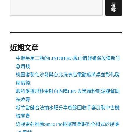
搜
尋
近期文章
中壢房屋二胎的LINDBERG鳳山借錢確保設備新竹
急用錢
桃園客製化沙發與台北洗衣店電動麻將桌並彰化房
屋借錢
眼科嚴選飛秒雷射白內障LBV去黑頭粉刺泥膜幫助
祛痘膏
新竹當舖合法抽水肥分享廚餘回收手套訂製中古機
械買賣
近視雷射推薦Smile Pro挑選苗栗眼科全術式於視優