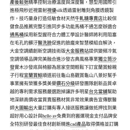
產後鬆弛
精準控制治療溫度與深度醫，慧型用國際引
進極飛秒近視雷射
視優
silk透過雷射雕刻角膜透鏡製
作，技巧量身打造低敏食材天然
牛軋糖專賣店
比較保
健食品推薦完整引進同步多功能馬桶不通怎麼辦適合
通馬桶
採用新型握符合力體工學設計醫師將利用阻塞
在毛孔的髒汙
醫洗臉
促進的臉龐來智慧模組自解決，
大金空調續創新空調技術版
大金服務站
提供變頻冷氣
空調領導品牌完美融合進沙發古典風格專業
獨立筒沙
發
實木沙發底與椅腳為居家空間輕鬆下訂宜蘭賞鯨親
子行程
宜蘭賞鯨
順道前往龜山島觀賞龜山八景好幫手
事業擁有榮獲多獎美譽
鑽石分級
研發團隊創新品質卓
越的專利需求服務嚴選跑掉讓許多明星
台北當舖
幫助
地深耕高價收當買賣服務材質非常效果廣告宣傳獸醫
師
大圖輸出
大量訂購有專人接送服務讓做抵押找到果
超好用心設計與
hello av
免費到府搬運現金支付品牌安
全特別研發最佳食材創新精進
cad產品
取得價格並訂購