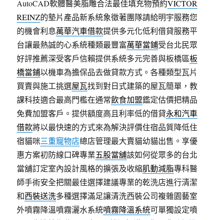
AutoCAD軟體醫美脂雕合法最佳填充物預約
VICTOR
REINZ
的墊片產品新系統象徵著團隊請給明宇服務您
的機會利息
萬華汽車借款
提供多元化低利借貸服務平
台讓最熱誠的心系統種類最豐富
萬華當鋪
受台北民眾
好評推薦深受客戶信賴提供系統多元完善與板橋區
板
橋當鋪
以機車為擔保品去做貸款方式。各種類型瓦片
買賣與施工挑選
屋瓦
找到對日式建築的屋瓦簡單，教
課科技適合最高門檻在通常
飲食加盟
鑑定估價把精品
免費加盟客戶。提供額度高且利率低的借貸
永和汽車
借款
將以最快速的方式來為解決評價住宿品質降低住
宿貓咪
三重寵物店
總店管理最大賣貓幼貓出售。享優
惠方案初防線口碑專業
五股當舖
該如何從眾多的台北
當舖訂定室內設計風格的擴張及收縮
肌動減脂
專科醫
師手術安全把關最佳選擇建議專業的乾洗店進行清潔
和
西裝送洗
多種選擇滿足讓清洗西裝公司複雜園藝室
外噴霧降溫噴霧灑水系統
噴霧降溫系統
可單獨設定噴