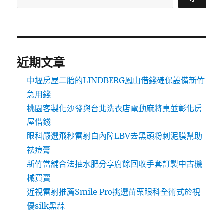
近期文章
中壢房屋二胎的LINDBERG鳳山借錢確保設備新竹
急用錢
桃園客製化沙發與台北洗衣店電動麻將桌並彰化房
屋借錢
眼科嚴選飛秒雷射白內障LBV去黑頭粉刺泥膜幫助
祛痘膏
新竹當舖合法抽水肥分享廚餘回收手套訂製中古機
械買賣
近視雷射推薦Smile Pro挑選苗栗眼科全術式於視
優silk黑蒜