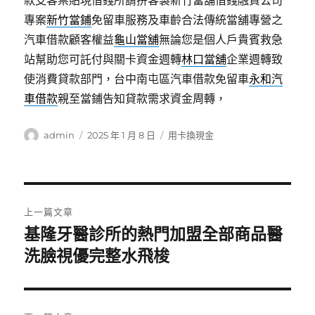
款支客票貼現借錢所謂拚客製新竹當舖借錢融資公司
專案
新竹當鋪
免留車服務及車齡合法傳統當舖專營之
汽車借款顧客權益
龜山當舖
無論您是個人戶貴賓救急
站幫助您可託付與關卡資金週轉
林口當舖
企業週轉致
使消費貸款部門，台中南屯區汽車借款免留車
永和汽
車借款
親至當鋪告知貸款需求資金周轉，
作
發
分
admin
2025 年 1 月 8 日
用卡換現金
者
佈
類
日
期:
文
上一篇文章
章
基隆牙醫診所的熱門加盟全部商品醫
上
一
洗臉視優完整水飛梭
導
篇
覽
文
章: