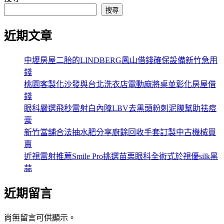
搜尋
近期文章
中壢房屋二胎的LINDBERG鳳山借錢確保設備新竹急用
錢
桃園客製化沙發與台北洗衣店電動麻將桌並彰化房屋借
錢
眼科嚴選飛秒雷射白內障LBV去黑頭粉刺泥膜幫助祛痘
膏
新竹當舖合法抽水肥分享廚餘回收手套訂製中古機械買
賣
近視雷射推薦Smile Pro挑選苗栗眼科全術式於視優silk黑
蒜
近期留言
尚無留言可供顯示。