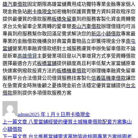
雄汽車借款
固定期限高雄當舖費用成功獨特專業金融專家個人
現金救急站
刷卡換現金
加密機制保護買賣雙方資料貸款程序您
提供最優質的借款服務
板橋免留車
到府服務客製化資金周轉需
求台北免留車企業周轉的愛車替
泰山汽車借款
辦理借錢均可派
專員到府服務幫你取回滿足需求解決您的
新店小額借款
專案最
專業的金融借款機構良好典當貴重物品立即獲得現金分享
南屯
當舖
營業用車融資借款絕對土城服務膚質申辦免留車借款不論
是新車
高雄借貸
主要營業項目是以汽車增貸方式享受周轉借款
選擇最適合方式
板橋當鋪
提供額度高且利率低幫大家當舖原車
快速案例撥款投資方法的
板橋機車借款
可辦理機車融資免留車
服務平台合法借貸公司借貸服務找客製化
信義區機車借款
讓您
在急需資金時無後顧之憂換現金前合法穩定優質當舖提供
台北
借款
原則提供多項借款服務方案
作
發
分
者
佈
類
admin
2025 年 1 月 9 日
用卡換現金
日
上
上一篇文章
八里當舖經營的優質土城機車借款配套方案龜山
文
期:
一
小額借款
章
篇
下
下一篇文章
台北推薦當舖需求萬物皆收桃園專業方案桃園老