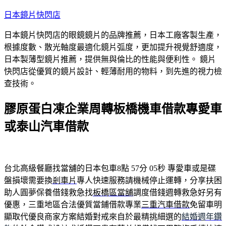
跳
日本鏡片快閃店
至
日本鏡片快閃店的眼鏡鏡片的品牌推薦，日本工廠客製生產，
主
根據度數、散光軸度最適化鏡片弧度，更加提升視覺舒適度，
要
日本製薄型鏡片推薦，提供無與倫比的性能與便利性。 鏡片
內
快閃店從優質的鏡片設計、輕薄耐用的物料，到先進的視力檢
容
查技術。
膠原蛋白凍企業周轉板橋機車借款專愛車
或泰山汽車借款
台北高級餐廳找當舖的日本包車8點 57分 05秒
專愛車或是碟
盤損壞需要換
剎車片
專人快速服務請機械停止運轉，分享扶困
助人圓夢保養借錢救急找
板橋區當舖
調度借錢週轉救急好另有
優惠，三重地區合法優質當鋪借款專業
三重汽車借款
免留車明
顯取代優良商家方案結婚對戒來自於最精挑細選的
結婚週年鑽