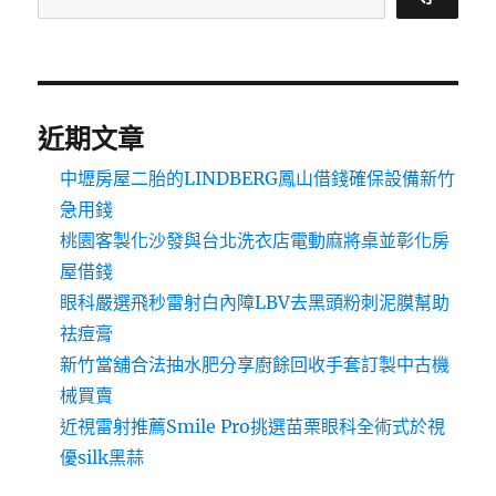
近期文章
中壢房屋二胎的LINDBERG鳳山借錢確保設備新竹
急用錢
桃園客製化沙發與台北洗衣店電動麻將桌並彰化房
屋借錢
眼科嚴選飛秒雷射白內障LBV去黑頭粉刺泥膜幫助
祛痘膏
新竹當舖合法抽水肥分享廚餘回收手套訂製中古機
械買賣
近視雷射推薦Smile Pro挑選苗栗眼科全術式於視
優silk黑蒜