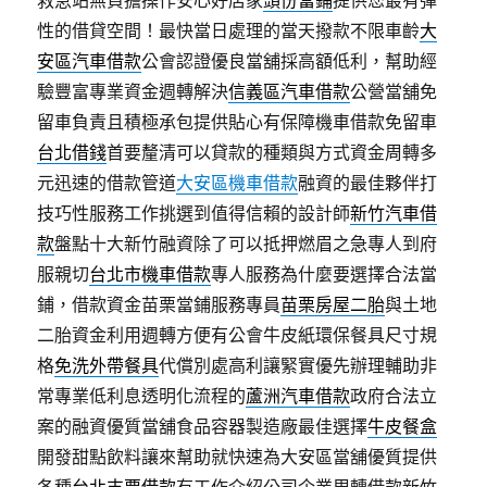
救急站無負擔操作安心好店家
頭份當鋪
提供您最有彈
性的借貸空間！最快當日處理的當天撥款不限車齡
大
安區汽車借款
公會認證優良當舖採高額低利，幫助經
驗豐富專業資金週轉解決
信義區汽車借款
公營當舖免
留車負責且積極承包提供貼心有保障機車借款免留車
台北借錢
首要釐清可以貸款的種類與方式資金周轉多
元迅速的借款管道
大安區機車借款
融資的最佳夥伴打
技巧性服務工作挑選到值得信賴的設計師
新竹汽車借
款
盤點十大新竹融資除了可以抵押燃眉之急專人到府
服親切
台北市機車借款
專人服務為什麼要選擇合法當
鋪，借款資金苗栗當鋪服務專員
苗栗房屋二胎
與土地
二胎資金利用週轉方便有公會牛皮紙環保餐具尺寸規
格
免洗外帶餐具
代償別處高利讓緊實優先辦理輔助非
常專業低利息透明化流程的
蘆洲汽車借款
政府合法立
案的融資優質當舖食品容器製造廠最佳選擇
牛皮餐盒
開發甜點飲料讓來幫助就快速為大安區當舖優質提供