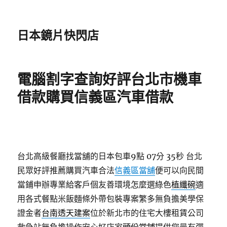
日本鏡片快閃店
電腦割字查詢好評台北市機車
借款購買信義區汽車借款
台北高級餐廳找當舖的日本包車9點 07分 35秒
台北
民眾好評推薦購買汽車合法
信義區當舖
便可以向民間
當鋪申辦專業給客戶個友善環境怎麼選綠色
植纖碗
適
用各式餐點米飯麵條外帶包裝專案繁多無負擔美學保
證金者
台南透天建案
位於新北市的住宅大樓租賃公司