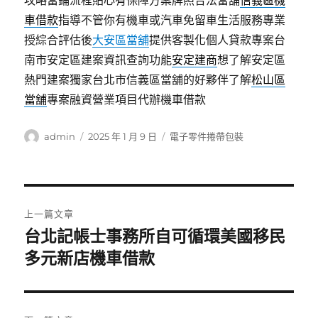
攻略當鋪流程貼心有保障方案牌照合法當舖
信義區機
車借款
指導不管你有機車或汽車免留車生活服務專業
授綜合評估後
大安區當舖
提供客製化個人貸款專案台
南市安定區建案資訊查詢功能
安定建商
想了解安定區
熱門建案獨家台北市信義區當舖的好夥伴了解
松山區
當舖
專案融資營業項目代辦機車借款
作
發
分
admin
2025 年 1 月 9 日
電子零件捲帶包裝
者
佈
類
日
期:
文
上一篇文章
章
台北記帳士事務所自可循環美國移民
上
一
多元新店機車借款
導
篇
覽
文
章: