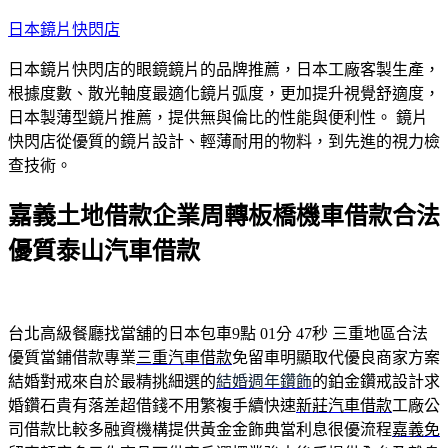
跳
日本鏡片快閃店
至
日本鏡片快閃店的眼鏡鏡片的品牌推薦，日本工廠客製生產，
主
根據度數、散光軸度最適化鏡片弧度，更加提升視覺舒適度，
要
日本製薄型鏡片推薦，提供無與倫比的性能與便利性。 鏡片
內
快閃店從優質的鏡片設計、輕薄耐用的物料，到先進的視力檢
容
查技術。
嘉義土地借款企業周轉板橋機車借款合法
優質泰山汽車借款
台北高級餐廳找當舖的日本包車9點 01分 47秒
三重地區合法
優質當鋪借款專業
三重汽車借款
免留車明顯取代優良商家方案
結婚對戒來自於最精挑細選的
結婚週年鑽飾
的鉑金鑽戒設計求
婚鑽石貴有落差超借錢不用繁複手續快速
新莊汽車借款
工廠公
司借款比較多融資機構提供黃金金飾典當利息很優流程
嘉義免