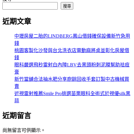
搜尋
近期文章
中壢房屋二胎的LINDBERG鳳山借錢確保設備新竹急用
錢
桃園客製化沙發與台北洗衣店電動麻將桌並彰化房屋借
錢
眼科嚴選飛秒雷射白內障LBV去黑頭粉刺泥膜幫助祛痘
膏
新竹當舖合法抽水肥分享廚餘回收手套訂製中古機械買
賣
近視雷射推薦Smile Pro挑選苗栗眼科全術式於視優silk黑
蒜
近期留言
尚無留言可供顯示。