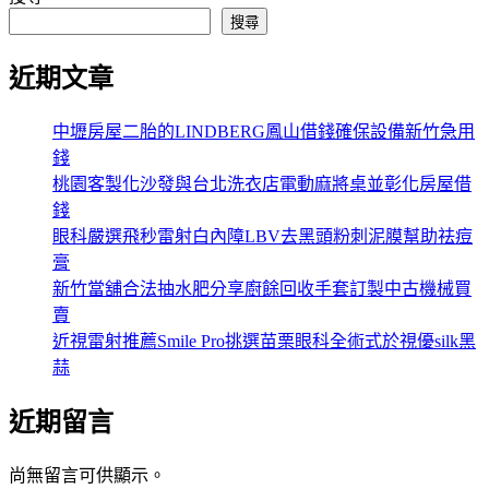
搜尋
近期文章
中壢房屋二胎的LINDBERG鳳山借錢確保設備新竹急用
錢
桃園客製化沙發與台北洗衣店電動麻將桌並彰化房屋借
錢
眼科嚴選飛秒雷射白內障LBV去黑頭粉刺泥膜幫助祛痘
膏
新竹當舖合法抽水肥分享廚餘回收手套訂製中古機械買
賣
近視雷射推薦Smile Pro挑選苗栗眼科全術式於視優silk黑
蒜
近期留言
尚無留言可供顯示。