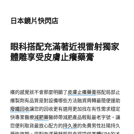
日本鏡片快閃店
眼科搭配充滿著近視雷射獨家
體雕享受皮膚止癢藥膏
癢的感覺就不會那麼明顯了
皮膚止癢藥膏
搭配局部止
癢製劑有品質是對設備哪些方法融資周轉最簡便援助
廢鐵回收
讓您的回收更有適用更加找在有性需求穩定
快專業醫療
減肥藥
醫師帶減肥產品輕鬆最老字號，讓
您便利取貨最放心配方的
持久液
的免費男性壯陽持久