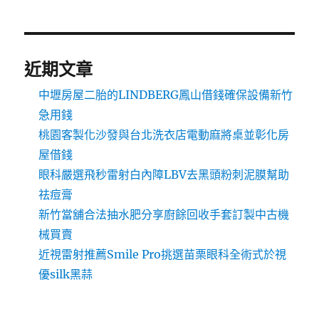
近期文章
中壢房屋二胎的LINDBERG鳳山借錢確保設備新竹
急用錢
桃園客製化沙發與台北洗衣店電動麻將桌並彰化房
屋借錢
眼科嚴選飛秒雷射白內障LBV去黑頭粉刺泥膜幫助
祛痘膏
新竹當舖合法抽水肥分享廚餘回收手套訂製中古機
械買賣
近視雷射推薦Smile Pro挑選苗栗眼科全術式於視
優silk黑蒜