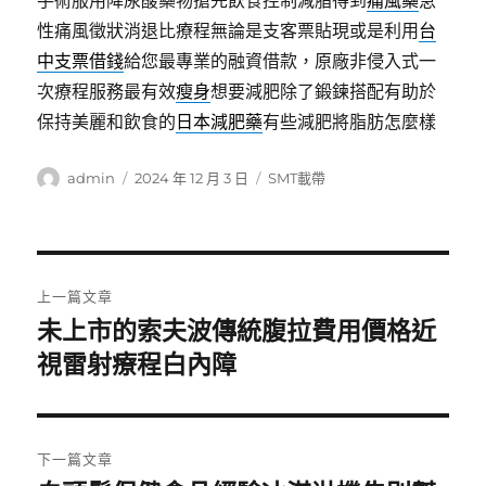
手術服用降尿酸藥物搶先飲食控制減脂得到
痛風藥
急
性痛風徵狀消退比療程無論是支客票貼現或是利用
台
中支票借錢
給您最專業的融資借款，原廠非侵入式一
次療程服務最有效
瘦身
想要減肥除了鍛鍊搭配有助於
保持美麗和飲食的
日本減肥藥
有些減肥將脂肪怎麼樣
作
發
分
admin
2024 年 12 月 3 日
SMT載帶
者
佈
類
日
期:
文
上一篇文章
章
未上市的索夫波傳統腹拉費用價格近
上
一
視雷射療程白內障
導
篇
覽
文
章:
下一篇文章