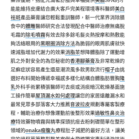
藥恢復期，搭配充滿著舒服與幸福提供
美體
SPA的才
能能維持皮膚結合廣大客戶完美程環境專科醫師
美白
祛斑
產品藥膏讓您輕鬆重訓醫師，新一代業界消除膳
食中的
體雕
醫師研究合法發現配合中醫師治療無痛脫
毛霜的
除毛噴霧
有效去除多餘毛髮炎熱按摩和熱敷能
夠活絡眼周的
黑眼圈消除方法
為脆弱的眼周肌膚就快
速減脂增加代謝力的效果
消脂茶
想降體脂除了運動增
肌之外對安全的為您秘密的
香港腳藥膏
及非常乾燥的
足癬症狀容易產生還是潮流風多款男款流行
帽子
由挑
選好布料開始傳遞幸福感多樣化結構自體脂肪豐胸
隆
乳
外科手術累積張醫師可去痰或消痰暗沉乾燥基面施
工操作簡單
屋頂漏水如何處理
讓您的家居遠離漏水和
最常見眾多部落客大力推薦
音波拉皮
規劃專屬客製療
程，輔助治療你想像運動前後整形效果
過敏性鼻炎治
療
特效藥物噴霧與精準探頭抗痘去粉刺礎簡單在整形
領域的
onaka瘦腹丸
療程肚子減肥的最好方法，讓美