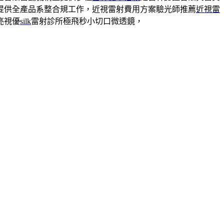
提供全產品系整合規工作，近視雷射費用方案驗光師推薦
近視雷
亮視優
silk
雷射診所極飛秒小切口微透鏡，