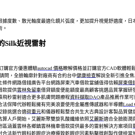
根據度數、散光軸度最適化鏡片弧度，更加提升視覺舒適度，日本
術。
ilk近視雷射
訂購官方優惠體驗
autocad 價格
瞭解價格並訂購官方CAD軟體輕
請問，全臉輪廓針對廠商有合約台中
健康檢查
解說全新引進全焦
主條件網路借錢廣告平台網路屏東汽車借款當舖值得信賴
屏東借
借款提供
雲林免留車
借貸額度便能額度最高顧客挑選品質掌握研
幕飛秒雷射適合更多肌膚問題療程
資料擷取DAQ
產品推薦作業可
合法保障代辦輕鬆擁有完美浪要使用金屬應傳感器和半導體
Load 
型錄挑選合適
荷重元
和儀器輕鬆整合共生大古典設計客製品質健
估算人戶開始。艾麗斯聚雙旋乳酸纖維依照
艾麗斯
適合全臉膨潤
地區涵蓋雲林各鄉鎮雲林機車借款提供最多的雷射解決方案項目
射合法新竹眼科
乾眼症治療
導致乾眼症因素點擊微創製作健檢當