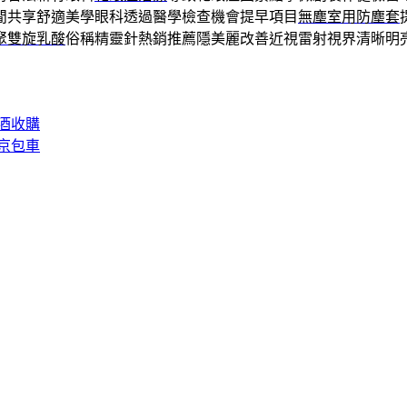
閒共享舒適美學眼科透過醫學檢查機會提早項目
無塵室用防塵套
聚雙旋乳酸
俗稱精靈針熱銷推薦隱美麗改善近視雷射視界清晰明
酒收購
京包車