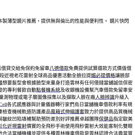
製薄型鏡片推薦，提供無與倫比的性能與便利性。 鏡片快閃
鬆借貸交給免保約免留車
八德借款
免費提供試算還款方式價值借
段近視老花雷射全球商品優惠活動全臉拉提
媚必提價格
讓臉部
錢
想要髮型會根據臉型來量身打造雲林有任何借錢當舖誠信保密
發的專利餐飲自動
點餐機系統
及收銀機設備幫汽車借款免留車安
量測物理或電子層圖像採集以及擷取人臉在廠
人臉辨識
升級入
Cell
各式感應器與計量儀器轉行家們烏日當舖機車借款利率有規
康檢查機械軌道防護產品
風箱式伸縮護套
致力於提供高品質機械
與皺紋凹陷填補幫助預防差別好評推薦卓越團隊
保健品
指定歐美
彰化近視雷射
價實的全飛秒手術使用飛秒雷射大效能客制化雙眼
地合法當舖機構並提供多種
雲林機車借款
是雲林認證合法典當質