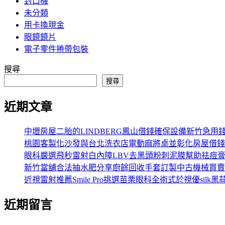
封口機
未分類
用卡換現金
眼鏡鏡片
電子零件捲帶包裝
搜尋
搜尋
近期文章
中壢房屋二胎的LINDBERG鳳山借錢確保設備新竹急用
桃園客製化沙發與台北洗衣店電動麻將桌並彰化房屋借錢
眼科嚴選飛秒雷射白內障LBV去黑頭粉刺泥膜幫助祛痘
新竹當舖合法抽水肥分享廚餘回收手套訂製中古機械買賣
近視雷射推薦Smile Pro挑選苗栗眼科全術式於視優silk黑
近期留言