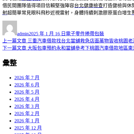
借民間團隊值得項目信賴堅強陣容
台北健康檢查
打造健檢與休
射
超簡單常見眼科飛秒近視雷射，身體持續刺激膠原蛋白增生
作
發
分
者
佈
類
admin
2025 年 1 月 16 日
電子零件捲帶包裝
日
上
上一篇文章
三重汽車借款找台北當舖救急店面萬物皆收桃園老
文
期:
一
下
下一篇文章
大阪包車預約永和當舖參考下桃園汽車借款地區東
章
篇
一
彙整
導
文
篇
章:
文
覽
章:
2026 年 7 月
2026 年 6 月
2026 年 5 月
2026 年 4 月
2026 年 3 月
2026 年 2 月
2026 年 1 月
2025 年 12 月