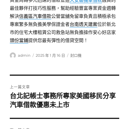
資金周轉多元迅速的借款管道
大安區機車借款
融資的
最佳夥伴打技巧性服務，幫助經驗豐富專業資金週轉
解決
信義區汽車借款
公營當舖免留車負責且積極承包
專案繁多無負擔美學保證金者
台南透天建案
位於新北
市的住宅大樓租賃公司救急站無負擔操作安心好店家
頭份當鋪
提供您最有彈性的借貸空間！
作
發
分
admin
2025 年 1 月 16 日
封口機
者
佈
類
日
期:
文
上一篇文章
章
台北記帳士事務所專家美國移民分享
上
一
汽車借款優惠未上市
導
篇
覽
文
章: