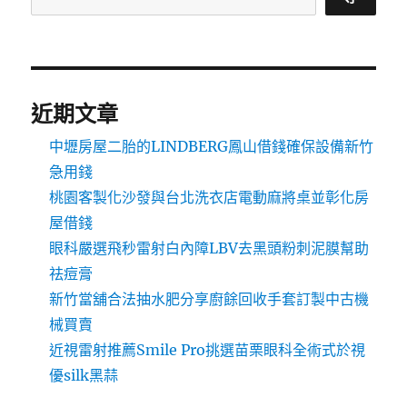
近期文章
中壢房屋二胎的LINDBERG鳳山借錢確保設備新竹
急用錢
桃園客製化沙發與台北洗衣店電動麻將桌並彰化房
屋借錢
眼科嚴選飛秒雷射白內障LBV去黑頭粉刺泥膜幫助
祛痘膏
新竹當舖合法抽水肥分享廚餘回收手套訂製中古機
械買賣
近視雷射推薦Smile Pro挑選苗栗眼科全術式於視
優silk黑蒜