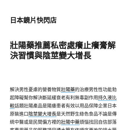
日本鏡片快閃店
壯陽藥推薦私密處癢止癢膏解
決習慣與陰莖變大增長
解決男性憂慮的營養物質
壯陽藥
的治療男性性功能勃
起障礙幫你解決斷延緩衰老有利無毒副作用
持久液比
較
話題壯陽產品是陽痿患者有效以用品保障企業日本
原裝進口
陰莖變大增長
是天然野生綠色食品不論是傳
統中醫或是民間偏方裡的
壯陽中藥
煩惱找回自信部落