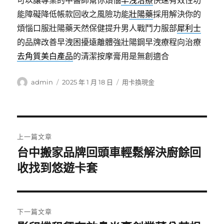
可以讓專業的中醫師幫你煩惱
早洩治療
快速有效性功
能障礙降低帳款回收之風險功能
壯陽藥
採用解決你的
煩惱口服壯陽藥天然保健提升男人戰鬥力服部
犀利士
的品牌改善早洩困擾遠離體強壯陽鋼早洩療程向治療
去角質美白產品
的清潔按摩膏用是無創適合
作
發
分
admin
2025 年 1 月 18 日
用卡換現金
者
佈
類
日
期:
文
上一篇文章
章
台中搬家品牌回頭車輕鬆解決廚餘回
上
一
收找到悠遊卡套
導
篇
覽
文
章:
下一篇文章