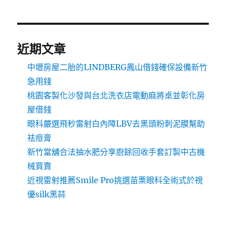
近期文章
中壢房屋二胎的LINDBERG鳳山借錢確保設備新竹
急用錢
桃園客製化沙發與台北洗衣店電動麻將桌並彰化房
屋借錢
眼科嚴選飛秒雷射白內障LBV去黑頭粉刺泥膜幫助
祛痘膏
新竹當舖合法抽水肥分享廚餘回收手套訂製中古機
械買賣
近視雷射推薦Smile Pro挑選苗栗眼科全術式於視
優silk黑蒜