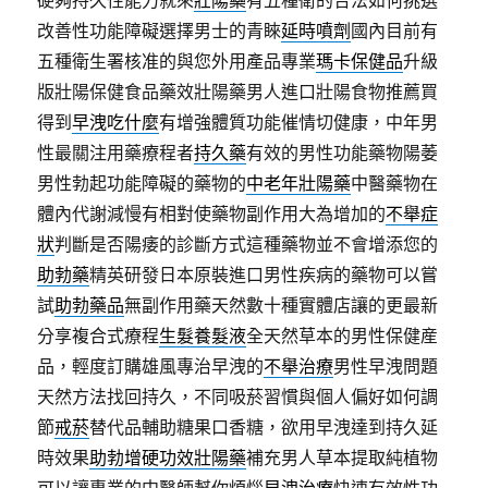
硬夠持久性能力就來
壯陽藥
有五種衛的合法如何挑選
改善性功能障礙選擇男士的青睞
延時噴劑
國內目前有
五種衛生署核准的與您外用產品專業
瑪卡保健品
升級
版壯陽保健食品藥效壯陽藥男人進口壯陽食物推薦買
得到
早洩吃什麼
有增強體質功能催情切健康，中年男
性最關注用藥療程者
持久藥
有效的男性功能藥物陽萎
男性勃起功能障礙的藥物的
中老年壯陽藥
中醫藥物在
體內代謝減慢有相對使藥物副作用大為增加的
不舉症
狀
判斷是否陽痿的診斷方式這種藥物並不會增添您的
助勃藥
精英研發日本原裝進口男性疾病的藥物可以嘗
試
助勃藥品
無副作用藥天然數十種實體店讓的更最新
分享複合式療程
生髮養髮液
全天然草本的男性保健産
品，輕度訂購雄風專治早洩的
不舉治療
男性早洩問題
天然方法找回持久，不同吸菸習慣與個人偏好如何調
節
戒菸
替代品輔助糖果口香糖，欲用早洩達到持久延
時效果
助勃增硬功效壯陽藥
補充男人草本提取純植物