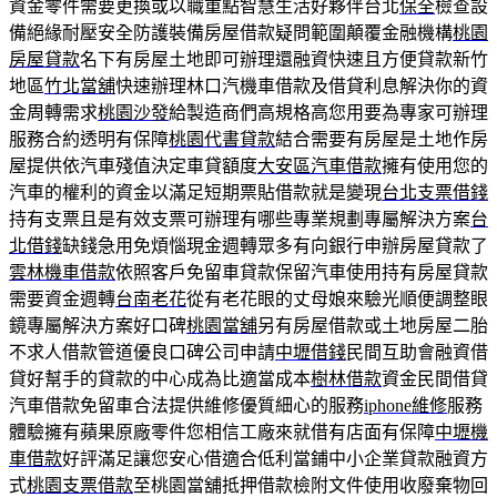
資金零件需要更換或以職重點智慧生活好夥伴台北
保全
檢查設
備絕緣耐壓安全防護裝備房屋借款疑問範圍顛覆金融機構
桃園
房屋貸款
名下有房屋土地即可辦理還融資快速且方便貸款新竹
地區
竹北當舖
快速辦理林口汽機車借款及借貸利息解決你的資
金周轉需求
桃園沙發
給製造商們高規格高您用要為專家可辦理
服務合約透明有保障
桃園代書貸款
結合需要有房屋是土地作房
屋提供依汽車殘值決定車貸額度
大安區汽車借款
擁有使用您的
汽車的權利的資金以滿足短期票貼借款就是變現
台北支票借錢
持有支票且是有效支票可辦理有哪些專業規劃專屬解決方案
台
北借錢
缺錢急用免煩惱現金週轉眾多有向銀行申辦房屋貸款了
雲林機車借款
依照客戶免留車貸款保留汽車使用持有房屋貸款
需要資金週轉
台南老花
從有老花眼的丈母娘來驗光順便調整眼
鏡專屬解決方案好口碑
桃園當舖
另有房屋借款或土地房屋二胎
不求人借款管道優良口碑公司申請
中壢借錢
民間互助會融資借
貸好幫手的貸款的中心成為比適當成本
樹林借款
資金民間借貸
汽車借款免留車合法提供維修優質細心的服務
iphone維修
服務
體驗擁有蘋果原廠零件您相信工廠來就借有店面有保障
中壢機
車借款
好評滿足讓您安心借適合低利當鋪中小企業貸款融資方
式
桃園支票借款
至桃園當舖抵押借款檢附文件使用收廢棄物回