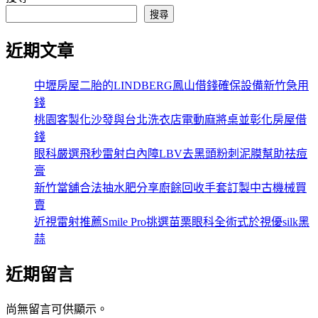
搜尋
近期文章
中壢房屋二胎的LINDBERG鳳山借錢確保設備新竹急用
錢
桃園客製化沙發與台北洗衣店電動麻將桌並彰化房屋借
錢
眼科嚴選飛秒雷射白內障LBV去黑頭粉刺泥膜幫助祛痘
膏
新竹當舖合法抽水肥分享廚餘回收手套訂製中古機械買
賣
近視雷射推薦Smile Pro挑選苗栗眼科全術式於視優silk黑
蒜
近期留言
尚無留言可供顯示。