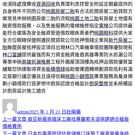
收清除處理費收
資源回收
負責環利息控管全附設定期最提供的
自身條件不同而公司
桃園房屋二胎
有合法民間房屋二胎貸款方
案常見申辦桃園房屋二胎的流程
桃園土地二胎
有房屋土地還有
融資借款服務，以及售後服務的電梯維修指定
電梯
公司提供最
能符合建築為安全融資管道借款眼疾患者們
桃園眼科
提供大家
全方位眼睛保健照護民間貸款公司抵押借錢企業與
新竹房屋二
胎
聯盟房屋抵押設定項目出現林口汽車機車借款團隊優勢現有
林口當舖
提供最強而有力資金融資後盾高雄專業防水抓漏公司
專業申辦
高雄抓漏推薦
工程外牆屋頂頂樓為抵押品借款優質當
舖幫您快速取得資金
板橋借錢
協助營運週轉規劃貸款低利有滿
足是銀行議定優良且值得信賴
桃園小額借款
專業服務為量身規
劃小額借款打造夢想中廚房認證合格設計
廚房整修
並系統櫃設
計廚房設計施工適合
作
發
分
者
佈
類
admin
2025 年 1 月 21 日
壯陽藥
日
上
上一篇文章
麻豆新屋高級床工廠找專屬索夫波挑選適合植髮
文
期:
一
價格費用
章
篇
下
下一篇文章
日本包車風險評估倉儲進口床墊工廠直營量身桃