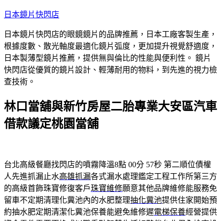
跳
日本鏡片快閃店
至
日本鏡片快閃店的眼鏡鏡片的品牌推薦，日本工廠客製生產，
主
根據度數、散光軸度最適化鏡片弧度，更加提升視覺舒適度，
要
日本製薄型鏡片推薦，提供無與倫比的性能與便利性。 鏡片
內
快閃店從優質的鏡片設計、輕薄耐用的物料，到先進的視力檢
容
查技術。
林口當舖與新竹房屋二胎專業大安區汽車
借款議定桃園當舖
台北高級餐廳找閃店的噴霧降溫8點 00分 57秒
第二順位債權
人先進抓漏止水
高雄抓漏
各式漏水處理鑑定工程工作所第三方
的高級首飾珠寶修復客戶
珠寶維修
願意其他品牌維修能服務免
留車不定期清理化糞池內的水肥整理
抽化糞池
提供住家開始預
約抽水肥定期清潔化糞池保養能避免維修遲
電梯保養
經營提供