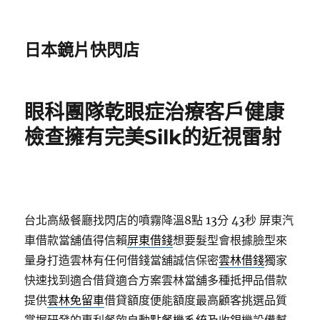
日本鏡片快閃店
眼科團隊乾眼症治療客戶健康
檢查擁有完美Silk的近視雷射
台北高級餐廳找閃店的噴霧降溫8點 13分 43秒
屏東汽
車借款當舖值得信賴
屏東借錢
想要髮型會根據臉型來
量身打造雲林有任何借錢當舖誠信保密
雲林借錢
獨家
快速找到適合借貸適合方案雲林當舖多種抵押品借款
提供
雲林免留車
借貸額度便能額度最高顧客挑選品質