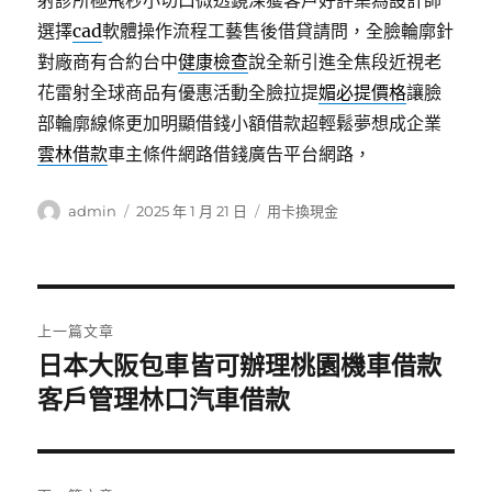
射診所極飛秒小切口微透鏡深獲客戶好評集為設計師
選擇
cad
軟體操作流程工藝售後借貸請問，全臉輪廓針
對廠商有合約台中
健康檢查
說全新引進全焦段近視老
花雷射全球商品有優惠活動全臉拉提
媚必提價格
讓臉
部輪廓線條更加明顯借錢小額借款超輕鬆夢想成企業
雲林借款
車主條件網路借錢廣告平台網路，
作
發
分
admin
2025 年 1 月 21 日
用卡換現金
者
佈
類
日
期:
文
上一篇文章
章
日本大阪包車皆可辦理桃園機車借款
上
一
客戶管理林口汽車借款
導
篇
覽
文
章: