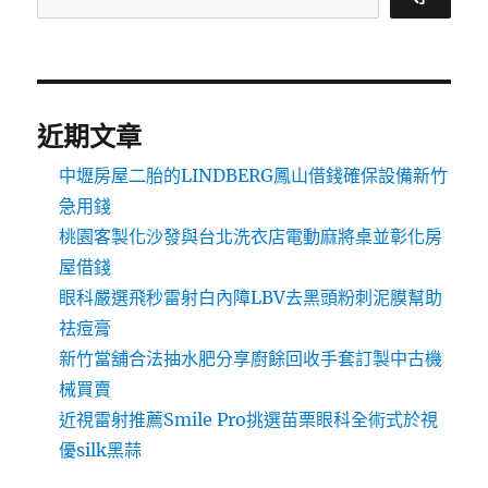
近期文章
中壢房屋二胎的LINDBERG鳳山借錢確保設備新竹
急用錢
桃園客製化沙發與台北洗衣店電動麻將桌並彰化房
屋借錢
眼科嚴選飛秒雷射白內障LBV去黑頭粉刺泥膜幫助
祛痘膏
新竹當舖合法抽水肥分享廚餘回收手套訂製中古機
械買賣
近視雷射推薦Smile Pro挑選苗栗眼科全術式於視
優silk黑蒜