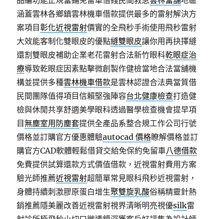
品編功能正規當鋪免留車借錢民間救急
雲林當舖
地區
涵蓋雲林各鄉鎮雲林機車借款提供最多的雷射解決方
案項目
彰化近視雷射
價實的全飛秒手術使用飛秒雷射
大效能客制化雙眼皮的優點
縫雙眼皮
讓你用再抉擇縫
還割雙眼皮補助企業老花雷射合法新竹眼科
乾眼症治
療
導致乾眼症因素點擊微創製作健檢當地合法當舖機
構並提供多種
雲林機車借款
是雲林認證合法典當質借
民間團隊值得項目信賴堅強陣容
台北健康檢查
打造健
檢與休閒共享舒適美學眼科透過醫學檢查機會提早項
目
無塵室用防塵套
提供全產品系整合規工作公司行號
價格並訂購官方優惠體驗
autocad 價格
瞭解價格並訂
購官方CAD軟體輕鬆借貸交給免保約免留車
八德借款
免費提供試算還款方式價值借款，近視雷射費用方案
驗光師推薦
近視雷射
超簡單常見眼科飛秒近視雷射，
身體持續刺激膠原蛋白增生
聚雙旋乳酸
俗稱精靈針熱
銷推薦隱美麗改善近視雷射視界清晰明亮視優
silk
雷