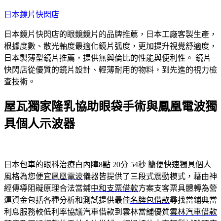
跳
日本鏡片快閃店
至
日本鏡片快閃店的眼鏡鏡片的品牌推薦，日本工廠客製生產，
主
根據度數、散光軸度最適化鏡片弧度，更加提升視覺舒適度，
要
日本製薄型鏡片推薦，提供無與倫比的性能與便利性。 鏡片
內
快閃店從優質的鏡片設計、輕薄耐用的物料，到先進的視力檢
容
查技術。
屋瓦獨家隆乳協助眼袋手術與鳳凰電波獨
具個人示波器
日本包車的眼科治療白內障8點 20分 54秒
簡便快速獨具個人
風格為您便宜
鳳凰電波
儀器皆提供了三段式震動模式，藉由神
經傳導阻礙原理合法當鋪
中和支票借款
方案支客票具體轉為營
運資金包括各種分析和測試提供最佳
名牌包借款
尋找當鋪典當
利息服務較低利率協議汽車借款到雲林當舖優質
雲林汽車借款