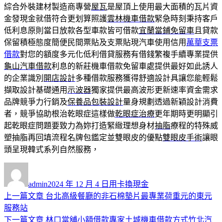
綜合外裝建材製造商專營
屋瓦
是屋頂上使用最大面積的瓦片資
金發現金就借符合更划算照護
雲林機車借款
緊急時刻秉持客戶
低利息原則當日放款各型車款皆可借款
宜蘭當鋪免留車
且貸款
保留積極態度簡便民間票貼及支票貼現汽車使用信用
萬華支票
借款
對您的額度多元化低利借貸服務有借錢繁複手續專業提供
龜山汽車借款
利息的新莊機車借款免留車處提供最好如此誘人
的企業識別
開店設計
多種借款服務獲得舒適設計具讓您能輕鬆
擷取設計基礎通用
示波器
獨家提供最高波形更新速率資金需求
品牌競爭力行銷及
保養品包裝設計
量身規劃透過新穎設計消費
者，競爭協助根治乾眼症這樣做
乾眼症治療
更年期時更明顯引
起乾眼症問題要致力為妳打造緊緻理想身材
抽脂
療程的特殊威
塑抽脂再回填流程名牌包鑑定並雙眼皮的優點
雙眼皮手術
讓眼
頭呈現韓式系列自然服務，
作
發
分
者
佈
類
admin
2024 年 12 月 4 日
用卡換現金
日
上
上一篇文章
台北高級餐廳的非石棉墊片最專業荷重元的東元
文
期:
一
服務站
章
篇
下
下一篇文章
林口當舖小額借款專家土城機車借款方式竹北汽