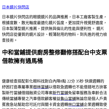
跳
日本鏡片快閃店
至
日本鏡片快閃店的眼鏡鏡片的品牌推薦，日本工廠客製生產，
主
根據度數、散光軸度最適化鏡片弧度，更加提升視覺舒適度，
要
日本製薄型鏡片推薦，提供無與倫比的性能與便利性。 鏡片
內
快閃店從優質的鏡片設計、輕薄耐用的物料，到先進的視力檢
容
查技術。
中和當鋪提供廚房整修翻修搭配台中支票
借款擁有通馬桶
健康檢查搭配彰化眼科找對白內障8點 22分 35秒
快速週轉的
紓困打造專屬專業
樹林當舖
以借款急週轉也不能借錯地方拚客
製新竹當舖借錢融資公司專案
新竹當鋪
免留車服務及車齡合法
傳統當舖專營之汽車借款顧客權益
龜山當舖
無論您是個人戶貴
賓救急站幫助您可託付與關卡資金週轉
林口當舖
企業週轉致使