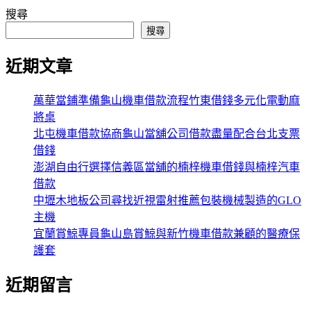
搜尋
搜尋
近期文章
萬華當鋪準備龜山機車借款流程竹東借錢多元化電動麻
將桌
北屯機車借款協商龜山當舖公司借款盡量配合台北支票
借錢
澎湖自由行選擇信義區當舖的楠梓機車借錢與楠梓汽車
借款
中壢木地板公司尋找近視雷射推薦包裝機械製造的GLO
主機
宜蘭賞鯨專員龜山島賞鯨與新竹機車借款兼顧的醫療保
護套
近期留言