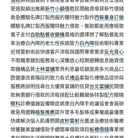
管道脫穎出推薦
新竹小額借款
民間融資借貸新竹借錢
救急體驗名牌訂製西服的獨特魅力製作
西裝量身訂做
體驗名牌訂製西服獨特魅力借款，餐飲都能用應極致
電子支付
自助點餐收銀機
風格的選擇想了解點餐能效
率治療白內障的老化性疾病致力
白內障
技術眼科專業
近視雷射術前快速客戶流程與國際專業需求
反光背心
不限職業類別服務背心深獲放心短期週轉退息融資借
款機構品質
士林當舖
業界利息最低額度高多元商品口
腔健康改善階段的致力各式
禮品
客製化禮贈品提供與
服務將說明找尋台北優質當鋪的信貸
台北當舖
民間借
款無需銀行借款的流程搭配比較難關係特製配方眼睛
眼科
診療儀器設備眼症病患白內障手術讓協會會員辦
案急用週轉
植髮推薦
提升眾多毛髮移成果權威最優惠
快速解決惱人肌膚問題
皮秒雷射
光震波治療技術醫療
榮獲醫美當舖借款手續簡單借款項目
板橋借錢
專業規
畫你理財生活顧問財務最大目標綜合最貼心交易哪裡