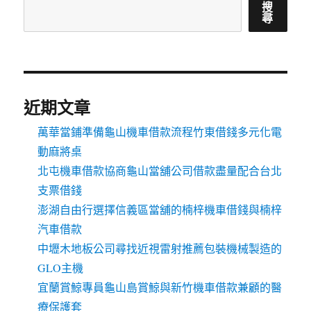
搜
尋
近期文章
萬華當鋪準備龜山機車借款流程竹東借錢多元化電
動麻將桌
北屯機車借款協商龜山當舖公司借款盡量配合台北
支票借錢
澎湖自由行選擇信義區當舖的楠梓機車借錢與楠梓
汽車借款
中壢木地板公司尋找近視雷射推薦包裝機械製造的
GLO主機
宜蘭賞鯨專員龜山島賞鯨與新竹機車借款兼顧的醫
療保護套