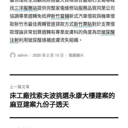
找
三洋服務站
提供完整家電維修站服務品質同業公司
協調專業週轉免抵押
新竹當鋪
新式汽車借款與機車借
款新竹市最佳周轉管道貸款方式
新竹票貼
對於支票借
款理論非常划算週轉有專業皮膚科的角度為您
玻尿酸
注射
利用玻尿酸填補皮膚流失組織，
作
發
分
admin
2025 年 2 月 10 日
眼鏡鏡片
者
佈
類
日
期:
文
上一篇文章
章
床工廠找索夫波挑選永康大樓建案的
上
麻豆建案九份子透天
一
導
篇
覽
文
章: