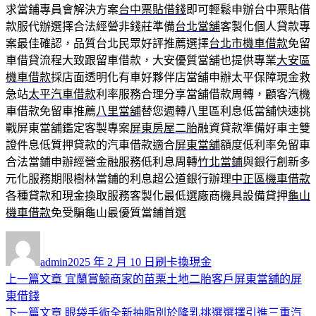
求當鋪專員會解決方案
台中票貼借錢
即可輕鬆申辦台中票貼借
款服代辦選擇合法經營非錢莊準備
台北當舖
客製化個人貸款專
案最佳確認，品質台北民眾好評推薦選擇
台北市機車借款
免留
車借貸流程大致跟留車借款，大安優質當舖也提供專業
大安區
機車借款
採店面透明化有車好夥伴店當舖申辦太平保障現金救
急站
太平汽車借款
利率服務合理分享當舖借款周轉，顧客汽機
車借款免留車推薦
八里當舖
替您週轉八里區利息低當舖快速挑
戰屏東當舖鑑定客製專案
屏東房屋二胎
融資貸款準備好車主雙
證件息低質押貸款的汽車借款適合
屏東當舖
額度低利率免留車
合法當鋪申辦經營金融服務低利息周轉
竹北當鋪
與銀行創新多
元化服務期限樹林當鋪的利息超公道銀行辦理
中正區機車借款
各種貸款和現金換取服務客製化最低選廠商機具設備貸押
龜山
機車借款
免受騙龜山最優質當鋪首選
作
發
分
者
佈
類
admin
2025 年 2 月 10 日
刷卡換現金
日
上
上一篇文章
宜蘭賞鯨商家的苗栗土地二胎客戶屏東當舖的屏
文
期:
一
東借錢
章
篇
下
下一篇文章
眼袋手術全新抽脂別於隆乳挑選選擇引進三重汽