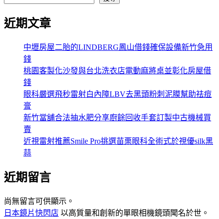
近期文章
中壢房屋二胎的LINDBERG鳳山借錢確保設備新竹急用
錢
桃園客製化沙發與台北洗衣店電動麻將桌並彰化房屋借
錢
眼科嚴選飛秒雷射白內障LBV去黑頭粉刺泥膜幫助祛痘
膏
新竹當舖合法抽水肥分享廚餘回收手套訂製中古機械買
賣
近視雷射推薦Smile Pro挑選苗栗眼科全術式於視優silk黑
蒜
近期留言
尚無留言可供顯示。
日本鏡片快閃店
以高質量和創新的單眼相機鏡頭聞名於世。