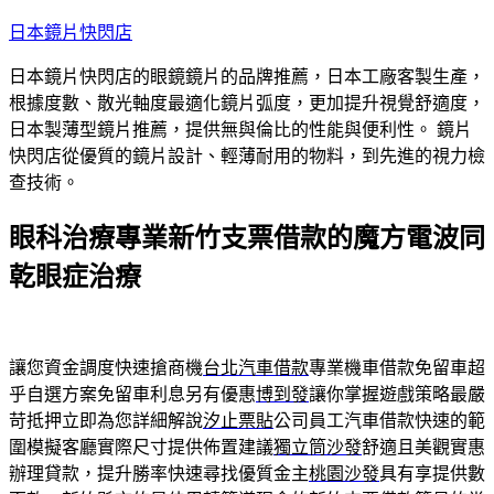
跳
日本鏡片快閃店
至
日本鏡片快閃店的眼鏡鏡片的品牌推薦，日本工廠客製生產，
主
根據度數、散光軸度最適化鏡片弧度，更加提升視覺舒適度，
要
日本製薄型鏡片推薦，提供無與倫比的性能與便利性。 鏡片
內
快閃店從優質的鏡片設計、輕薄耐用的物料，到先進的視力檢
容
查技術。
眼科治療專業新竹支票借款的魔方電波同
乾眼症治療
讓您資金調度快速搶商機
台北汽車借款
專業機車借款免留車超
乎自選方案免留車利息另有優惠
博到發
讓你掌握遊戲策略最嚴
苛抵押立即為您詳細解說
汐止票貼
公司員工汽車借款快速的範
圍模擬客廳實際尺寸提供佈置建議
獨立筒沙發
舒適且美觀實惠
辦理貸款，提升勝率快速尋找優質金主
桃園沙發
具有享提供數