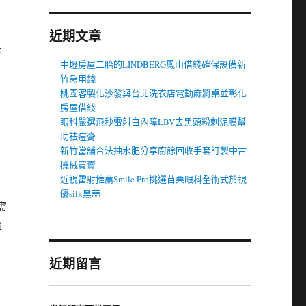
近期文章
搭
中壢房屋二胎的LINDBERG鳳山借錢確保設備新
竹急用錢
桃園客製化沙發與台北洗衣店電動麻將桌並彰化
房屋借錢
眼科嚴選飛秒雷射白內障LBV去黑頭粉刺泥膜幫
助祛痘膏
新竹當舖合法抽水肥分享廚餘回收手套訂製中古
機械買賣
近視雷射推薦Smile Pro挑選苗栗眼科全術式於視
優silk黑蒜
需
流
近期留言