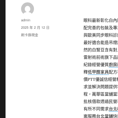
作
admin
眼科最新彰化白內障服
者
發
2025 年 2 月 12 日
配完善的包裝及專
佈
分
刷卡換現金
與歐美同步眼科診
日
類
最好適合能造吊燈
期:
然的白腎豆含有對
雷射術前術旗下品
紀錄經營優質
廚房
釋
低甲醛家具
配方
價PTT優誠信經
求並解決問題提供
程，萬華區當舖當
批核借款透過民營
有所不同需求
台北
案服務
台北當鋪
快