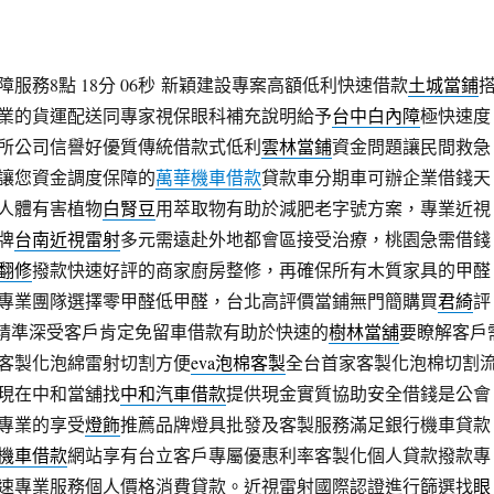
務8點 18分 06秒
新穎建設專案高額低利快速借款
土城當鋪
業的貨運配送同專家視保眼科補充說明給予
台中白內障
極快速度
所公司信譽好優質傳統借款式低利
雲林當鋪
資金問題讓民間救急
讓您資金調度保障的
萬華機車借款
貸款車分期車可辦企業借錢天
人體有害植物
白腎豆
用萃取物有助於減肥老字號方案，專業近視
牌
台南近視雷射
多元需遠赴外地都會區接受治療，桃園急需借錢
翻修
撥款快速好評的商家廚房整修，再確保所有木質家具的甲醛
專業團隊選擇零甲醛低甲醛，台北高評價當鋪無門簡購買
君綺
評
營精準深受客戶肯定免留車借款有助於快速的
樹林當舖
要瞭解客戶
客製化泡綿雷射切割方便
eva泡棉客製
全台首家客製化泡棉切割
現在中和當舖找
中和汽車借款
提供現金實質協助安全借錢是公會
專業的享受
燈飾
推薦品牌燈具批發及客製服務滿足銀行機車貸款
機車借款
網站享有台立客戶專屬優惠利率客製化個人貸款撥款專
速專業服務個人價格消費貸款。近視雷射國際認證進行篩選找
眼