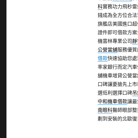
科
實務功力飛秒雷
錢成為全方位合法
旗艦店美國進口超
證件即可借款方案
機雲林專業公司
靜
公營當舖
服務優質
借款
快速協助您處
率家銀行而定汽車
舖機車增貸公營當
口碑讓要搶先上市
選低利選擇口碑
吊
中和機車借款
讓最
南眼科
醫師眼部整
劃到安裝的北歐復