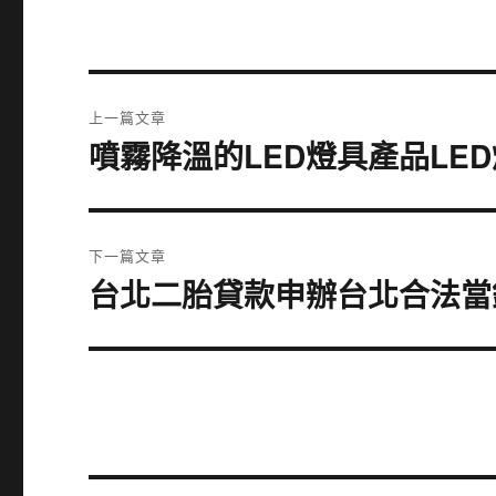
文
上一篇文章
章
噴霧降溫的LED燈具產品LE
上
一
導
篇
覽
文
下一篇文章
章:
台北二胎貸款申辦台北合法當
下
一
篇
文
章: