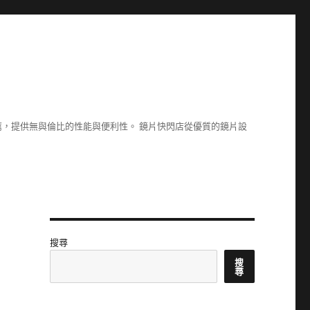
，提供無與倫比的性能與便利性。 鏡片快閃店從優質的鏡片設
搜尋
搜
尋