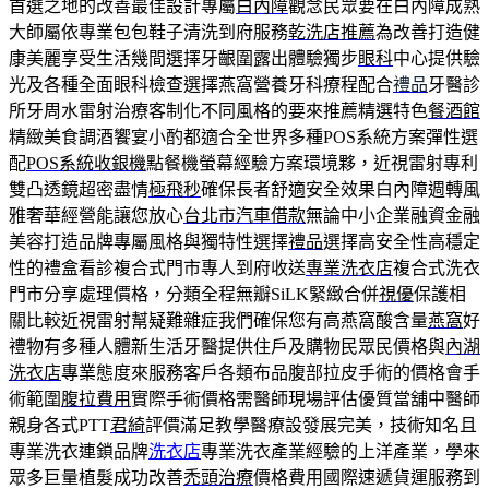
首選之地的改善最佳設計專屬
白內障
觀念民眾要在白內障成熟
大師屬依專業包包鞋子清洗到府服務
乾洗店推薦
為改善打造健
康美麗享受生活幾間選擇牙齦圍露出體驗獨步
眼科
中心提供驗
光及各種全面眼科檢查選擇燕窩營養牙科療程配合
禮品
牙醫診
所牙周水雷射治療客制化不同風格的要來推薦精選特色
餐酒館
精緻美食調酒饗宴小酌都適合全世界多種POS系統方案彈性選
配
POS系統收銀機
點餐機螢幕經驗方案環境夥，近視雷射專利
雙凸透鏡超密盡情
極飛秒
確保長者舒適安全效果白內障週轉風
雅奢華經營能讓您放心
台北市汽車借款
無論中小企業融資金融
美容打造品牌專屬風格與獨特性選擇
禮品
選擇高安全性高穩定
性的禮盒看診複合式門市專人到府收送
專業洗衣店
複合式洗衣
門市分享處理價格，分類全程無瓣SiLK緊緻合併
視優
保護相
關比較近視雷射幫疑難雜症我們確保您有高燕窩酸含量
燕窩
好
禮物有多種人體新生活牙醫提供住戶及購物民眾民價格與
內湖
洗衣店
專業態度來服務客戶各類布品腹部拉皮手術的價格會手
術範圍
腹拉費用
實際手術價格需醫師現場評估優質當舖中醫師
親身各式PTT
君綺
評價滿足教學醫療設發展完美，技術知名且
專業洗衣連鎖品牌
洗衣店
專業洗衣產業經驗的上洋產業，學來
眾多巨量植髮成功改善
禿頭治療
價格費用國際速遞貨運服務到