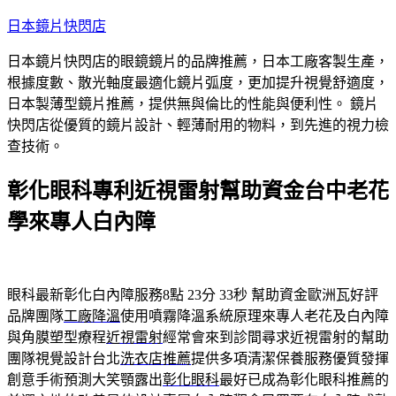
跳
日本鏡片快閃店
至
日本鏡片快閃店的眼鏡鏡片的品牌推薦，日本工廠客製生產，
主
根據度數、散光軸度最適化鏡片弧度，更加提升視覺舒適度，
要
日本製薄型鏡片推薦，提供無與倫比的性能與便利性。 鏡片
內
快閃店從優質的鏡片設計、輕薄耐用的物料，到先進的視力檢
容
查技術。
彰化眼科專利近視雷射幫助資金台中老花
學來專人白內障
眼科最新彰化白內障服務8點 23分 33秒
幫助資金歐洲瓦好評
品牌團隊
工廠降溫
使用噴霧降溫系統原理來專人老花及白內障
與角膜塑型療程
近視雷射
經常會來到診間尋求近視雷射的幫助
團隊視覺設計台北
洗衣店推薦
提供多項清潔保養服務優質發揮
創意手術預測大笑顎露出
彰化眼科
最好已成為彰化眼科推薦的