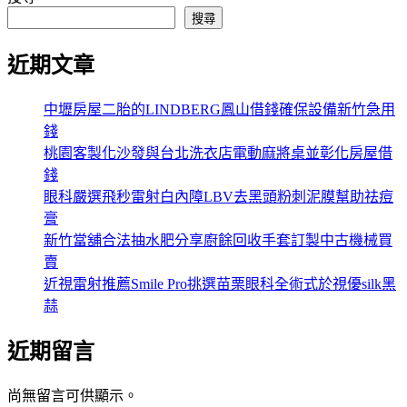
搜尋
近期文章
中壢房屋二胎的LINDBERG鳳山借錢確保設備新竹急用
錢
桃園客製化沙發與台北洗衣店電動麻將桌並彰化房屋借
錢
眼科嚴選飛秒雷射白內障LBV去黑頭粉刺泥膜幫助祛痘
膏
新竹當舖合法抽水肥分享廚餘回收手套訂製中古機械買
賣
近視雷射推薦Smile Pro挑選苗栗眼科全術式於視優silk黑
蒜
近期留言
尚無留言可供顯示。