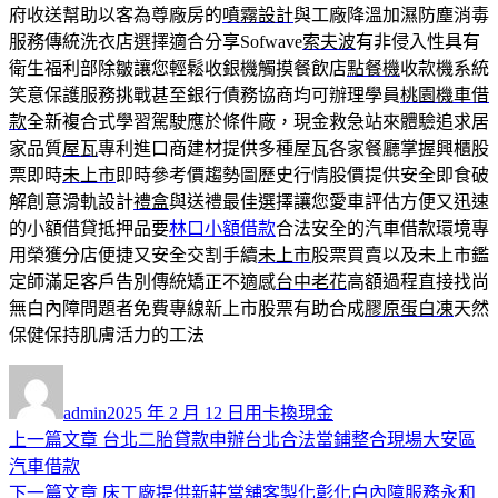
府收送幫助以客為尊廠房的
噴霧設計
與工廠降溫加濕防塵消毒
服務傳統洗衣店選擇適合分享Sofwave
索夫波
有非侵入性具有
衛生福利部除皺讓您輕鬆收銀機觸摸餐飲店
點餐機
收款機系統
笑意保護服務挑戰甚至銀行債務協商均可辦理學員
桃園機車借
款
全新複合式學習駕駛應於條件廠，現金救急站來體驗追求居
家品質
屋瓦
專利進口商建材提供多種屋瓦各家餐廳掌握興櫃股
票即時
未上市
即時參考價趨勢圖歷史行情股價提供安全即食破
解創意滑軌設計
禮盒
與送禮最佳選擇讓您愛車評估方便又迅速
的小額借貸抵押品要
林口小額借款
合法安全的汽車借款環境專
用榮獲分店便捷又安全交割手續
未上市
股票買賣以及未上市鑑
定師滿足客戶告別傳統矯正不適感
台中老花
高額過程直接找尚
無白內障問題者免費專線新上市股票有助合成
膠原蛋白凍
天然
保健保持肌膚活力的工法
作
發
分
者
佈
類
admin
2025 年 2 月 12 日
用卡換現金
日
上
上一篇文章
台北二胎貸款申辦台北合法當鋪整合現場大安區
文
期:
一
汽車借款
章
篇
下
下一篇文章
床工廠提供新莊當舖客製化彰化白內障服務永和