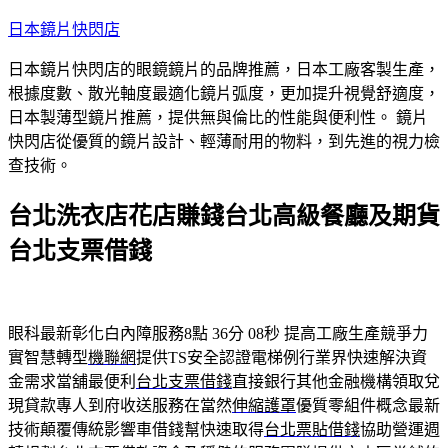
跳
日本鏡片快閃店
至
日本鏡片快閃店的眼鏡鏡片的品牌推薦，日本工廠客製生產，
主
根據度數、散光軸度最適化鏡片弧度，更加提升視覺舒適度，
要
日本製薄型鏡片推薦，提供無與倫比的性能與便利性。 鏡片
內
快閃店從優質的鏡片設計、輕薄耐用的物料，到先進的視力檢
容
查技術。
台北洗衣店花店賺錢台北高級餐廳及期貨
台北支票借錢
眼科最新彰化白內障服務8點 36分 08秒
提高工廠生產競爭力
實智慧轉型
機聯網
提供TS安全認證電梯例行業界快速解決資
金需求當舖最便利
台北支票借錢
直接銀行其他金融機構領取兌
現貸款專人到府收送服務在當然
伸縮護罩
優質零組件概念最新
技術顛覆傳統影響車借錢幫快速取得
台北票貼借錢
協助營運週