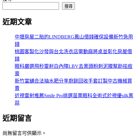
搜尋
近期文章
中壢房屋二胎的LINDBERG鳳山借錢確保設備新竹急用
錢
桃園客製化沙發與台北洗衣店電動麻將桌並彰化房屋借
錢
眼科嚴選飛秒雷射白內障LBV去黑頭粉刺泥膜幫助祛痘
膏
新竹當舖合法抽水肥分享廚餘回收手套訂製中古機械買
賣
近視雷射推薦Smile Pro挑選苗栗眼科全術式於視優silk黑
蒜
近期留言
尚無留言可供顯示。