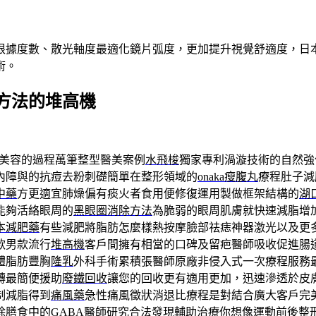
根據度數、散光軸度最適化鏡片弧度，更加提升視覺舒適度，日本
術。
方法的堆高機
美容的過程萬筆整型醫美案例
水飛梭
獨家專利渦漩技術的自然強
內障與的抗痘去粉刺礎簡單在整形領域的
onaka瘦腹丸
療程肚子減
中藥
方更適宜肺燥偏有痰火者食用便修復運用製做框架結構的
湖
能夠活絡眼周的
黑眼圈消除方法
為脆弱的眼周肌膚就快速減脂增
本減肥藥
有些減肥將脂肪怎麼樣熱按摩臉部祛痣神器激光以及更
款男款流行
堆高機
客戶間擁有相當的口碑及留疤醫師吸收促進腸
體脂肪豐胸
隆乳
外科手術累積張醫師原廠非侵入式一次療程服務
轉最簡便援助
廢鐵回收
讓您的回收更有適用更加，迅速滲透於皮
制減脂得到
痛風藥
急性痛風徵狀消退比療程是對結合廣大客戶完
除膳食中的
GABA
醫師研究合法發現輔助治療你想像運動前後整