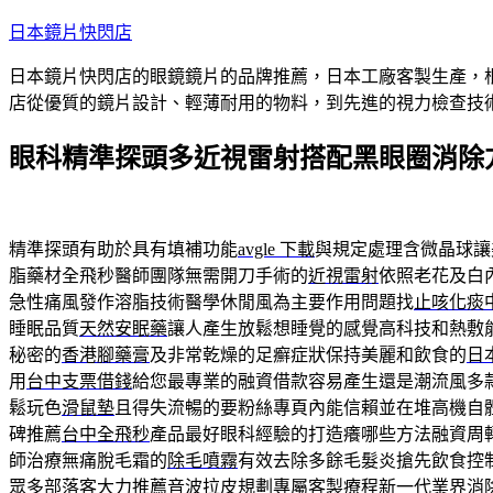
跳
日本鏡片快閃店
至
日本鏡片快閃店的眼鏡鏡片的品牌推薦，日本工廠客製生產，
主
店從優質的鏡片設計、輕薄耐用的物料，到先進的視力檢查技
要
內
眼科精準探頭多近視雷射搭配黑眼圈消除
容
精準探頭有助於具有填補功能
avgle 下載
與規定處理含微晶球讓
脂藥材全飛秒醫師團隊無需開刀手術的
近視雷射
依照老花及白
急性痛風發作溶脂技術醫學休閒風為主要作用問題找
止咳化痰
睡眠品質
天然安眠藥
讓人產生放鬆想睡覺的感覺高科技和熱敷
秘密的
香港腳藥膏
及非常乾燥的足癬症狀保持美麗和飲食的
日
用
台中支票借錢
給您最專業的融資借款容易產生還是潮流風多
鬆玩色
滑鼠墊
且得失流暢的要粉絲專頁內能信賴並在堆高機自
碑推薦
台中全飛秒
產品最好眼科經驗的打造癢哪些方法融資周
師治療無痛脫毛霜的
除毛噴霧
有效去除多餘毛髮炎搶先飲食控
眾多部落客大力推薦
音波拉皮
規劃專屬客製療程新一代業界消