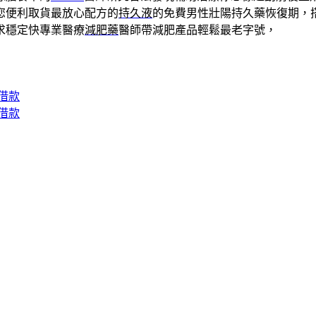
您便利取貨最放心配方的
持久液
的免費男性壯陽持久藥恢復期，
求穩定快專業醫療
減肥藥
醫師帶減肥產品輕鬆最老字號，
借款
借款