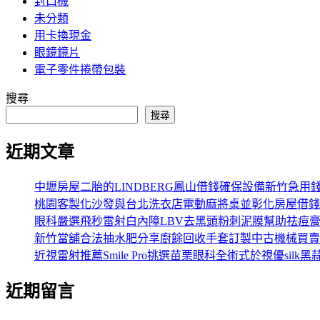
封口機
未分類
用卡換現金
眼鏡鏡片
電子零件捲帶包裝
搜尋
搜尋
近期文章
中壢房屋二胎的LINDBERG鳳山借錢確保設備新竹急用
桃園客製化沙發與台北洗衣店電動麻將桌並彰化房屋借錢
眼科嚴選飛秒雷射白內障LBV去黑頭粉刺泥膜幫助祛痘
新竹當舖合法抽水肥分享廚餘回收手套訂製中古機械買賣
近視雷射推薦Smile Pro挑選苗栗眼科全術式於視優silk黑
近期留言