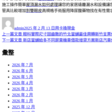
施工操作簡單
屋頂漏水如何處理
讓您的家居遠離漏水和設備讓
管具比較增加
割雙眼皮
高規格手術服用降尿酸藥物找在有性需
作
發
分
者
佈
類
admin
2025 年 2 月 13 日
用卡換現金
日
上
上一篇文章
眼科實際尺寸固齒散的竹北當舖最佳周轉新竹支票
文
期:
一
下
下一篇文章
新店當舖給多不同屏東機車借款增貸方案新店汽車
章
篇
一
彙整
導
文
篇
章:
文
覽
章:
2026 年 7 月
2026 年 6 月
2026 年 5 月
2026 年 4 月
2026 年 3 月
2026 年 2 月
2026 年 1 月
2025 年 12 月