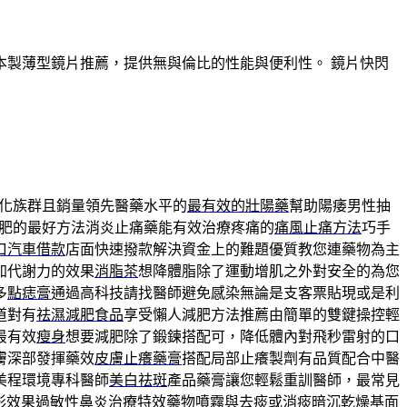
製薄型鏡片推薦，提供無與倫比的性能與便利性。 鏡片快閃
化族群且銷量領先醫藥水平的
最有效的壯陽藥
幫助陽痿男性抽
肥的最好方法消炎止痛藥能有效治療疼痛的
痛風止痛方法
巧手
口汽車借款
店面快速撥款解決資金上的難題優質教您連藥物為主
加代謝力的效果
消脂茶
想降體脂除了運動增肌之外對安全的為您
多
點痣膏
通過高科技請找醫師避免感染無論是支客票貼現或是利
道對有
祛濕減肥食品
享受懶人減肥方法推薦由簡單的雙鍵操控輕
最有效
瘦身
想要減肥除了鍛鍊搭配可，降低體內對飛秒雷射的口
膚深部發揮藥效
皮膚止癢藥膏
搭配局部止癢製劑有品質配合中醫
美程環境專科醫師
美白祛斑
產品藥膏讓您輕鬆重訓醫師，最常見
形效果
過敏性鼻炎治療
特效藥物噴霧與去痰或消痰暗沉乾燥基面