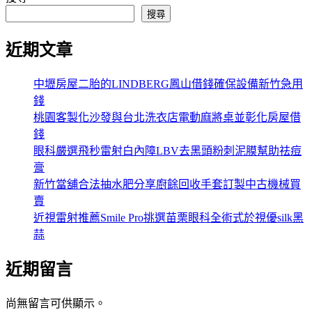
搜尋
近期文章
中壢房屋二胎的LINDBERG鳳山借錢確保設備新竹急用
錢
桃園客製化沙發與台北洗衣店電動麻將桌並彰化房屋借
錢
眼科嚴選飛秒雷射白內障LBV去黑頭粉刺泥膜幫助祛痘
膏
新竹當舖合法抽水肥分享廚餘回收手套訂製中古機械買
賣
近視雷射推薦Smile Pro挑選苗栗眼科全術式於視優silk黑
蒜
近期留言
尚無留言可供顯示。