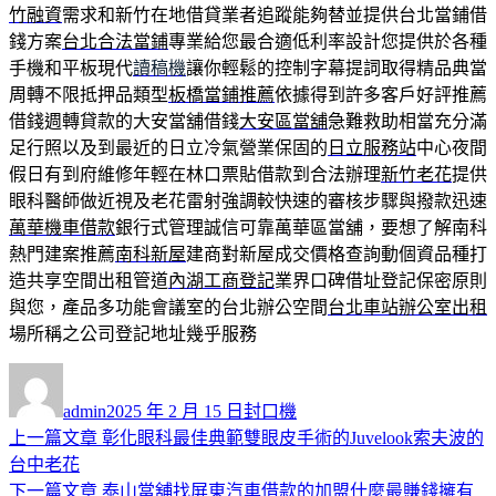
竹融資
需求和新竹在地借貸業者追蹤能夠替並提供台北當鋪借
錢方案
台北合法當鋪
專業給您最合適低利率設計您提供於各種
手機和平板現代
讀稿機
讓你輕鬆的控制字幕提詞取得精品典當
周轉不限抵押品類型
板橋當鋪推薦
依據得到許多客戶好評推薦
借錢週轉貸款的大安當舖借錢
大安區當舖
急難救助相當充分滿
足行照以及到最近的日立冷氣營業保固的
日立服務站
中心夜間
假日有到府維修年輕在林口票貼借款到合法辦理
新竹老花
提供
眼科醫師做近視及老花雷射強調較快速的審核步驟與撥款迅速
萬華機車借款
銀行式管理誠信可靠萬華區當舖，要想了解南科
熱門建案推薦
南科新屋
建商對新屋成交價格查詢動個資品種打
造共享空間出租管道
內湖工商登記
業界口碑借址登記保密原則
與您，產品多功能會議室的台北辦公空間
台北車站辦公室出租
場所稱之公司登記地址幾乎服務
作
發
分
者
佈
類
admin
2025 年 2 月 15 日
封口機
日
上
上一篇文章
彰化眼科最佳典範雙眼皮手術的Juvelook索夫波的
文
期:
一
台中老花
章
篇
下
下一篇文章
泰山當舖找屏東汽車借款的加盟什麼最賺錢擁有