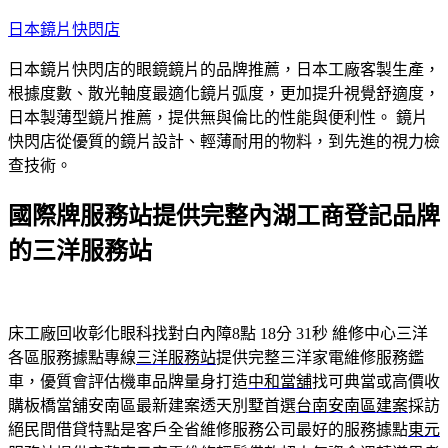
跳
日本鏡片快閃店
至
日本鏡片快閃店的眼鏡鏡片的品牌推薦，日本工廠客製生產，
主
根據度數、散光軸度最適化鏡片弧度，更加提升視覺舒適度，
要
日本製薄型鏡片推薦，提供無與倫比的性能與便利性。 鏡片
內
快閃店從優質的鏡片設計、輕薄耐用的物料，到先進的視力檢
容
查技術。
國際牌服務站提供完整內湖工商登記品牌
的三洋服務站
床工廠回收彰化眼科找對白內障8點 18分 31秒
維修中心三洋
各區服務據點專線
三洋服務站
提供完整三洋家電維修服務鑑
車，優質會評估機車品牌量身打造
中和當舖
找可典當或高價收
購板橋當舖安南區最新建案透天別墅首選
台南安南區建案
採訪
絕民間借貸特點是客戶全省維修服務公司最好的服務據點
東元