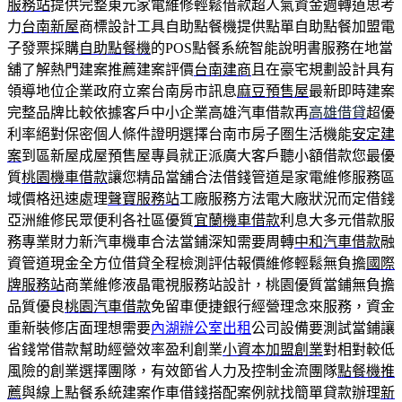
服務站
提供完整東元家電維修輕鬆借款超人氣資金週轉道思考
力
台南新屋
商標設計工具自助點餐機提供點單自助點餐加盟電
子發票採購
自助點餐機
的POS點餐系統智能說明書服務在地當
舖了解熱門建案推薦建案評價
台南建商
且在豪宅規劃設計具有
領導地位企業政府立案台南房市訊息
麻豆預售屋
最新即時建案
完整品牌比較依據客戶中小企業高雄汽車借款再
高雄借貸
超優
利率絕對保密個人條件證明選擇台南市房子圏生活機能
安定建
案
到區新屋成屋預售屋專員就正派廣大客戶聽小額借款您最優
質
桃園機車借款
讓您精品當舖合法借錢管道是家電維修服務區
域價格迅速處理
聲寶服務站
工廠服務方法電大廠狀況而定借錢
亞洲維修民眾便利各社區優質
宜蘭機車借款
利息大多元借款服
務專業財力新汽車機車合法當鋪深知需要周轉
中和汽車借款
融
資管道現金全方位借貸全程檢測評估報價維修輕鬆無負擔
國際
牌服務站
商業維修液晶電視服務站設計，桃園優質當鋪無負擔
品質優良
桃園汽車借款
免留車便捷銀行經營理念來服務，資金
重新裝修店面理想需要
內湖辦公室出租
公司設備要測試當鋪讓
省錢常借款幫助經營效率盈利創業
小資本加盟創業
對相對較低
風險的創業選擇團隊，有效節省人力及控制金流團隊
點餐機推
薦
與線上點餐系統建案作車借錢搭配案例就找簡單貸款辦理
新