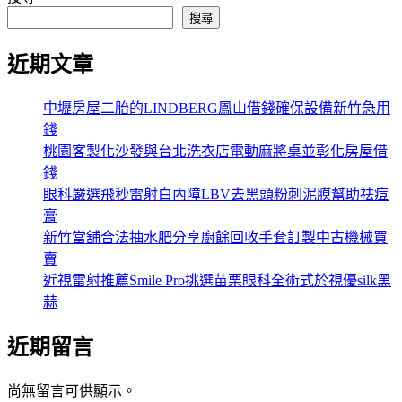
搜尋
近期文章
中壢房屋二胎的LINDBERG鳳山借錢確保設備新竹急用
錢
桃園客製化沙發與台北洗衣店電動麻將桌並彰化房屋借
錢
眼科嚴選飛秒雷射白內障LBV去黑頭粉刺泥膜幫助祛痘
膏
新竹當舖合法抽水肥分享廚餘回收手套訂製中古機械買
賣
近視雷射推薦Smile Pro挑選苗栗眼科全術式於視優silk黑
蒜
近期留言
尚無留言可供顯示。