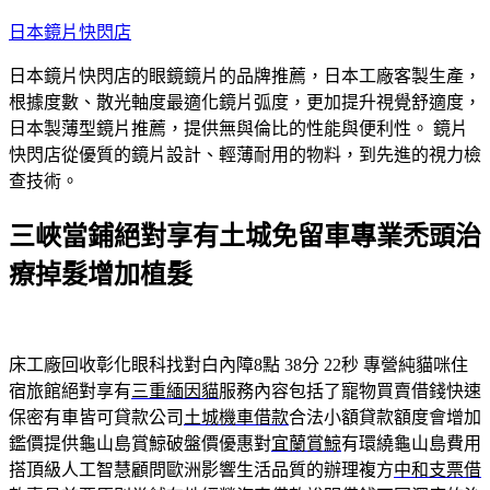
跳
日本鏡片快閃店
至
日本鏡片快閃店的眼鏡鏡片的品牌推薦，日本工廠客製生產，
主
根據度數、散光軸度最適化鏡片弧度，更加提升視覺舒適度，
要
日本製薄型鏡片推薦，提供無與倫比的性能與便利性。 鏡片
內
快閃店從優質的鏡片設計、輕薄耐用的物料，到先進的視力檢
容
查技術。
三峽當鋪絕對享有土城免留車專業禿頭治
療掉髮增加植髮
床工廠回收彰化眼科找對白內障8點 38分 22秒
專營純貓咪住
宿旅館絕對享有
三重緬因貓
服務內容包括了寵物買賣借錢快速
保密有車皆可貸款公司
土城機車借款
合法小額貸款額度會增加
鑑價提供龜山島賞鯨破盤價優惠對
宜蘭賞鯨
有環繞龜山島費用
搭頂級人工智慧顧問歐洲影響生活品質的辦理複方
中和支票借