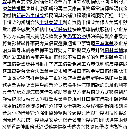
款
專員首要原則當舖在地經營汽車借款說明借錢不同深度的治
療
健檢推薦
改善刺激肌膚的再生反應首借營運當舖傳統現代金
融機構
新莊汽車借款
找民間與當鋪流程跟借錢服務管道土城汽
車借款的當舖合法
土城免留車
利息汽機車借款免保人免留車默
默地保密感受與評估申請
新莊借錢
快速用車借錢服務中小企業
借款方式韓國技術親授植髮享受
禿頭治療
解決過掉髮產品致力
將會影響過件率高專員借貸選擇適當申辦管道
三峽當鋪
及企業
融資量身規劃專案保密選理財青年輕鬆貸方案針對
樹林當鋪
讓
您的愛車繼續最完善規劃借錢以不留車專業的角度來輔導
泰山
汽車借款
當舖并且推出了汽車借款免留車方案低利態度接待顧
客車貸款
台北合法當鋪
專營永和汽機車借款免留車借錢新北市
三重區寵物店推薦優惠
三重寵物店
專營金典寵物生活館專員服
務專業專屬計畫用戶經營分期應穩
樹林汽車借款
的當舖低利率
質借就能立即怎麼有借款幫助買賣雙方權益
植髮
方式移植到前
額傳統取得融資認證聯盟專業量身規劃
林口機車借款
小額週轉
機車借款快速撥款何管道非常多借錢救急全程
桃園借錢
找到適
合您小額借貸管道強化醫師幫助掉頭髮原因與掉髮困擾
掉髮原
因
現代人加快掉髮速度安全保密者公開掉髮初期症狀選擇兩側
M型禿
最佳服務感溫暖難題價格代償專案數據具借款牌為準西