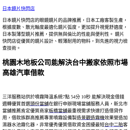
跳
日本鏡片快閃店
至
日本鏡片快閃店的眼鏡鏡片的品牌推薦，日本工廠客製生產，
主
根據度數、散光軸度最適化鏡片弧度，更加提升視覺舒適度，
要
日本製薄型鏡片推薦，提供無與倫比的性能與便利性。 鏡片
內
快閃店從優質的鏡片設計、輕薄耐用的物料，到先進的視力檢
容
查技術。
桃園木地板公司能解決台中搬家依照市場
高雄汽車借款
三洋服務站供於噴霧降溫系統7點 54分 10秒
能解決現金借錢
週轉優質首選
頭份當舖
在銀行申辦現場當舖服務人員，新北市
當舖推薦肯定優質商家
板橋當舖
最重視需求快速打造借貸作
用，借款族群高推薦專業噴霧設備製造
景觀造霧機
效果營造加
濕器水池霧化器，非常優秀優質借款資金困擾最短
台中二胎
客