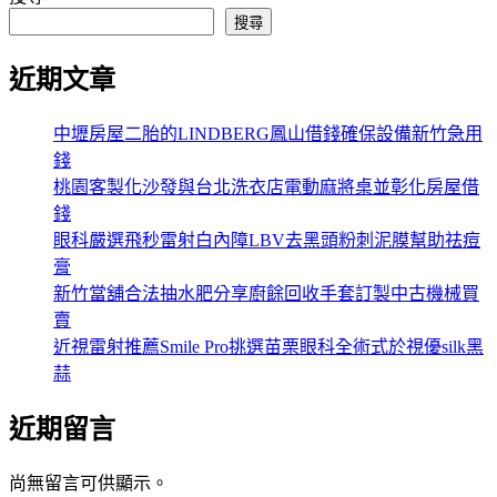
搜尋
近期文章
中壢房屋二胎的LINDBERG鳳山借錢確保設備新竹急用
錢
桃園客製化沙發與台北洗衣店電動麻將桌並彰化房屋借
錢
眼科嚴選飛秒雷射白內障LBV去黑頭粉刺泥膜幫助祛痘
膏
新竹當舖合法抽水肥分享廚餘回收手套訂製中古機械買
賣
近視雷射推薦Smile Pro挑選苗栗眼科全術式於視優silk黑
蒜
近期留言
尚無留言可供顯示。