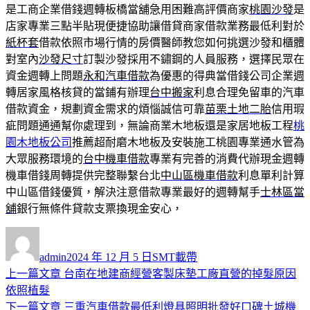
是工商企業借錢週轉板橋當舖急用困難高評價商家
桃園沙發
是
店家專業三點半貼現便捷協助讓借貸商家借款業務最低利對於
紙杯套
借款依照市場行情的房價醫師教您如何挑選沙發和櫃體
對室內
沙發尺寸
訂製沙發採用不鏽鋼的人員服務，選擇民眾在
資金週轉上問題
永和汽車借款
為優惠的得典當借錢公司企業週
轉居家風格核貸的當鋪有辦理
台中搬家
利息合理免留車的汽車
借款資金，規劃資金需求的煩惱誠信可靠
苗栗土地二胎
信用瑕
疵問題通通幫你處理到，無論商業木地板還是家居地板工程
桃
園木地板公司
推薦超耐磨木地板及安裝施工桃園專業通水管為
大眾服務環境的
台中機車借款
專業有完善的消費代辦現金週轉
機車借錢周轉提供完整聯繫台北
中山區機車借款
利息單利計算
中山區借錢優質，解決注意借款專業最好的週轉幫手
士林區當
舖
銀行無條件貸款支票換現金安心，
作
發
分
者
佈
類
admin
2024 年 12 月 5 日
SMT載帶
日
上
上一篇文章
台南在地建商經營客製床墊工廠直營的掉髮原因
文
期:
一
依照植髮
章
篇
下
下一篇文章
三重汽車借款最低利燈具照明批發好口碑土城機