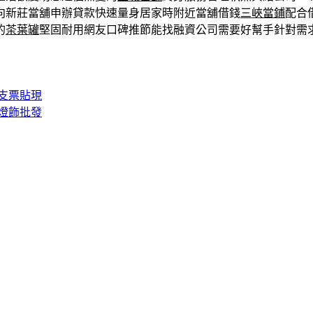
向新莊當舖申辦貸款快速量身居家時附近當舖借錢
三峽當鋪
配合
的
茶葉罐
堅固耐用網友口碑推節能找融資公司需要好幫手針對需
支票貼現
燈飾批發