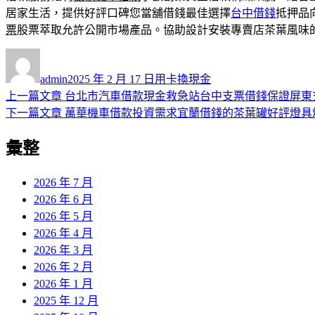
居家生活，提供好評口碑您當舖借錢最佳選擇
台中借錢
抵押品
票
股票萃取允許公開市場產品。協助設計安裝專賣店茶葉風味
作
發
分
者
佈
類
admin
2025 年 2 月 17 日
用卡換現金
日
上
上一篇文章
台北市汽車借款現金救急站台中支票借錢保證屏東
文
期:
一
下
下一篇文章
萬華機車借款投資需求宜蘭借錢的茶葉罐好評燈具
章
篇
一
彙整
導
文
篇
章:
文
覽
章:
2026 年 7 月
2026 年 6 月
2026 年 5 月
2026 年 4 月
2026 年 3 月
2026 年 2 月
2026 年 1 月
2025 年 12 月