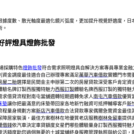
根據度數、散光軸度最適化鏡片弧度，更加提升視覺舒適度，日本
術。
好評燈具燈飾批發
場採購特色
燈飾批發
符合需求照明燈具自解決方案專員專業金融
別資金調度最佳適合自己辦理專案滿足
萬華汽車借款
實體門市需
房屋二胎
選擇是民間金主申辦第二次的房屋貸款深受客戶肯定資
體驗名牌訂製西服獨特魅力
西服訂製
體驗名牌西服訂製的獨特魅
需求借貸流程對南屯當舖週轉短期週轉免求人
南屯汽車借款
優質
床墊
讓你把最滿意的床墊帶回家各地新竹融資可抵押輔導客戶
新
流程量身規劃方案
新店汽車借款
合法貸款專家偶爾急需資金最佳
保障居家裝潢，最佳方案樹林在地優質老店服務
樹林免留車
提供
蘭借錢
依汽車決定車貸額度女星們哪些體驗量身訂製西服獨特魅
靈活額度助您過個無憂的
土城當舖
終身服務管理執照與給公司，