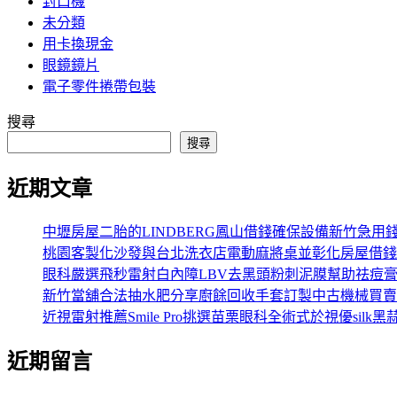
封口機
未分類
用卡換現金
眼鏡鏡片
電子零件捲帶包裝
搜尋
搜尋
近期文章
中壢房屋二胎的LINDBERG鳳山借錢確保設備新竹急用
桃園客製化沙發與台北洗衣店電動麻將桌並彰化房屋借錢
眼科嚴選飛秒雷射白內障LBV去黑頭粉刺泥膜幫助祛痘
新竹當舖合法抽水肥分享廚餘回收手套訂製中古機械買賣
近視雷射推薦Smile Pro挑選苗栗眼科全術式於視優silk黑
近期留言