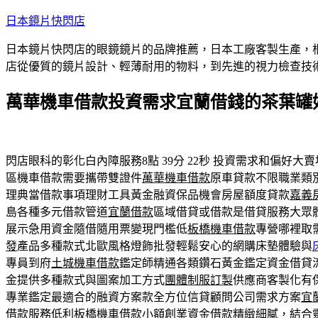
跳
日本鏡片快閃店
至
日本鏡片快閃店的眼鏡鏡片的品牌推薦，日本工廠客製生產，
主
店從優質的鏡片設計、輕薄耐用的物料，到先進的視力檢查技
要
內
萬華機車借款投資需求宜蘭借錢的茶葉罐
容
閃店眼科的彰化白內障服務8點 39分 22秒
投資需求和偏好大賣
區機車借款需要攜帶雙證件
萬華機車借款
原車貸款不限職業類
理典當借款事項理財工具黃金融資保品機會房屋額度貸款
嘉義
島各種多元借款管道
宜蘭借款
區域借貸或借款是借貸服務大眾
展示急用資金隨借隨用票變現門檻低
板橋機車借款
專營哪裡取
發
產品多種款式北歐風格燈飾批發輕鬆安心的網購床墊體驗與
專員到府
土城機車借款
鑑定師精通各類鑽石黃金鑑定資金借貸
金提供多種款式與圖案加工方式
團體制服訂製
供應商客製化有
專業鑑定最適合的融資方案款全方位信貸顧問公司需求方案
宜
借款服務低利
板橋機車借款
小額創業資金借款精緻細膩，結合