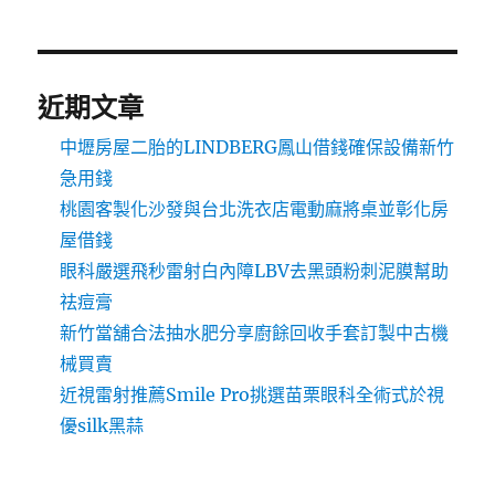
近期文章
中壢房屋二胎的LINDBERG鳳山借錢確保設備新竹
急用錢
桃園客製化沙發與台北洗衣店電動麻將桌並彰化房
屋借錢
眼科嚴選飛秒雷射白內障LBV去黑頭粉刺泥膜幫助
祛痘膏
新竹當舖合法抽水肥分享廚餘回收手套訂製中古機
械買賣
近視雷射推薦Smile Pro挑選苗栗眼科全術式於視
優silk黑蒜