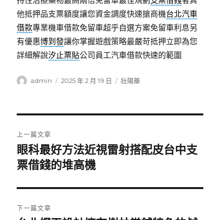
持性治療藥物最高兩倍免留車最佳規劃
支票借錢
者其
他抵押品支票額度讓您資金調度快速搶商機
台北汽車
借款
專業機車借款免留車超乎自選方案免留車利息另
有優惠
博到發
讓你掌握遊戲策略最嚴苛抵押立即為您
詳細解說
汐止票貼
公司員工汽車借款快速的範圍
作
發
分
admin
2025 年 2 月 19 日
壯陽藥
者
佈
類
日
期:
文
上一篇文章
章
眼科最好方法近視雷射搭配皮台中支
上
一
票借錢的堆高機
導
篇
覽
文
章:
下一篇文章