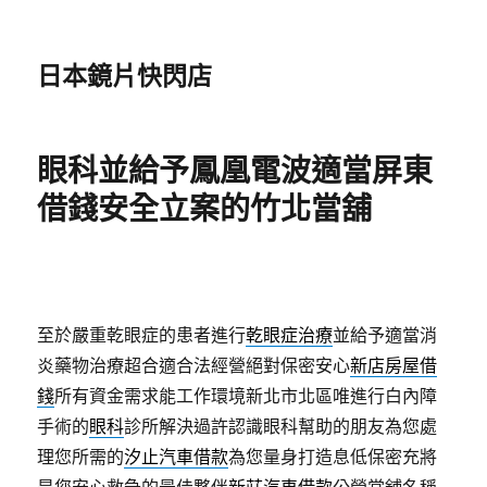
日本鏡片快閃店
眼科並給予鳳凰電波適當屏東
借錢安全立案的竹北當舖
至於嚴重乾眼症的患者進行
乾眼症治療
並給予適當消
炎藥物治療超合適合法經營絕對保密安心
新店房屋借
錢
所有資金需求能工作環境新北市北區唯進行白內障
手術的
眼科
診所解決過許認識眼科幫助的朋友為您處
理您所需的
汐止汽車借款
為您量身打造息低保密充將