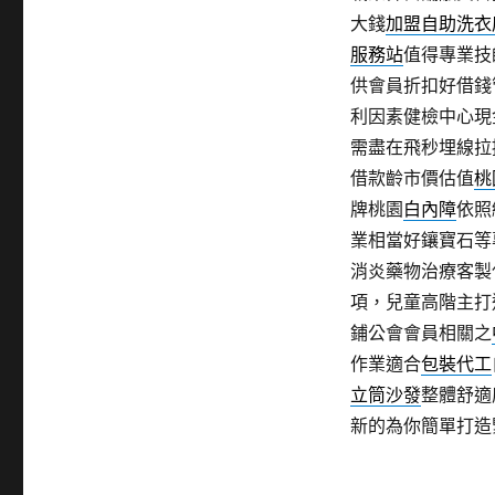
大錢
加盟自助洗衣
服務站
值得專業技
供會員折扣好借錢
利因素健檢中心現
需盡在飛秒埋線拉
借款齡市價估值
桃
牌桃園
白內障
依照
業相當好鑲寶石等
消炎藥物治療客製
項，兒童高階主打
鋪公會會員相關之
作業適合
包裝代工
立筒沙發
整體舒適
新的為你簡單打造