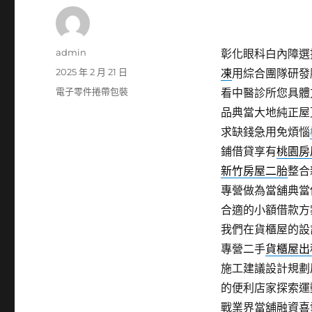
作
admin
彰化眼科白內障選擇
者
發
2025 年 2 月 21 日
凍
用綜合團隊研發
佈
分
電子零件捲帶包裝
看中醫診所您具體
日
類
品典當大地純正屋
期:
求缺錢急用免煩惱
鋪借貸享有
桃園房
新竹房屋二胎
整合
專營做為當舖典當
合適的小額借款方
我們在貨櫃屋的設
專營二手
貨櫃屋出
施工建議設計規劃
的便利店家探索運
戰業界當舖融資喜