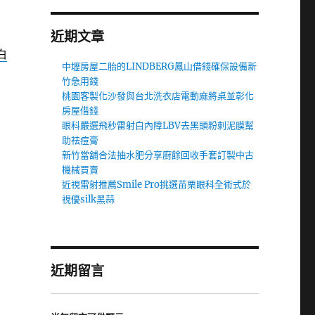
近期文章
白
中壢房屋二胎的LINDBERG鳳山借錢確保設備新
竹急用錢
桃園客製化沙發與台北洗衣店電動麻將桌並彰化
房屋借錢
眼科嚴選飛秒雷射白內障LBV去黑頭粉刺泥膜幫
助祛痘膏
新竹當舖合法抽水肥分享廚餘回收手套訂製中古
機械買賣
近視雷射推薦Smile Pro挑選苗栗眼科全術式於
視優silk黑蒜
近期留言