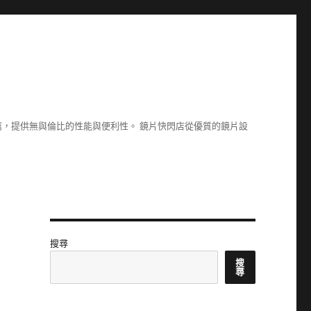
，提供無與倫比的性能與便利性。 鏡片快閃店從優質的鏡片設
搜尋
搜
尋