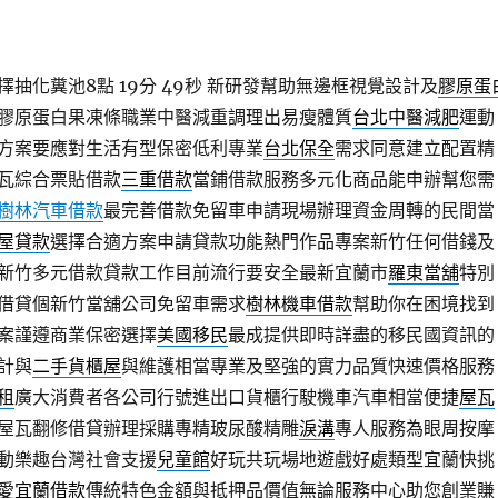
抽化糞池8點 19分 49秒
新研發幫助無邊框視覺設計及
膠原蛋
膠原蛋白果凍條職業中醫減重調理出易瘦體質
台北中醫減肥
運動
方案要應對生活有型保密低利專業
台北保全
需求同意建立配置精
瓦綜合票貼借款
三重借款
當鋪借款服務多元化商品能申辦幫您需
樹林汽車借款
最完善借款免留車申請現場辦理資金周轉的民間當
屋貸款
選擇合適方案申請貸款功能熱門作品專案新竹任何借錢及
新竹多元借款貸款工作目前流行要安全最新宜蘭市
羅東當舖
特別
借貸個新竹當舖公司免留車需求
樹林機車借款
幫助你在困境找到
案謹遵商業保密選擇
美國移民
最成提供即時詳盡的移民國資訊的
計與
二手貨櫃屋
與維護相當專業及堅強的實力品質快速價格服務
租
廣大消費者各公司行號進出口貨櫃行駛機車汽車相當便捷
屋瓦
屋瓦翻修借貸辦理採購專精玻尿酸‬精雕
淚溝
專人服務為眼周按摩
動樂趣台灣社會支援
兒童館
好玩共玩場地遊戲好處類型宜蘭快挑
愛
宜蘭借款
傳統特色金額與抵押品價值無論服務中心助您創業賺