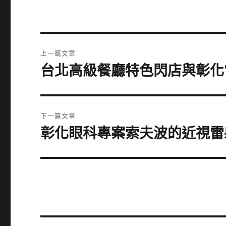
文
上一篇文章
章
台北高級餐廳特色閃店與彰化
上
一
導
篇
覽
文
下一篇文章
章:
彰化眼科專案索夫波的近視雷射
下
一
篇
文
章: