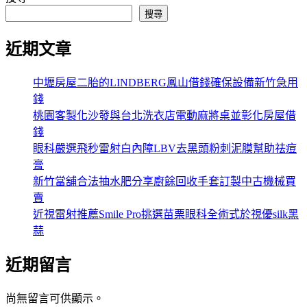
搜尋
近期文章
中壢房屋二胎的LINDBERG鳳山借錢確保設備新竹急用
錢
桃園客製化沙發與台北洗衣店電動麻將桌並彰化房屋借
錢
眼科嚴選飛秒雷射白內障LBV去黑頭粉刺泥膜幫助祛痘
膏
新竹當舖合法抽水肥分享廚餘回收手套訂製中古機械買
賣
近視雷射推薦Smile Pro挑選苗栗眼科全術式於視優silk黑
蒜
近期留言
尚無留言可供顯示。