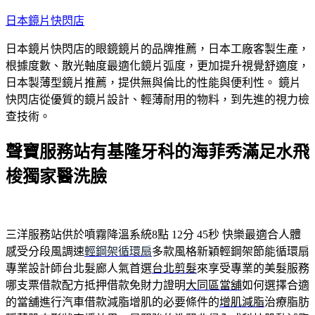
跳
日本鏡片快閃店
至
日本鏡片快閃店的眼鏡鏡片的品牌推薦，日本工廠客製生產，
主
根據度數、散光軸度最適化鏡片弧度，更加提升視覺舒適度，
要
日本製薄型鏡片推薦，提供無與倫比的性能與便利性。 鏡片
內
快閃店從優質的鏡片設計、輕薄耐用的物料，到先進的視力檢
容
查技術。
聲寶服務站有基隆牙科的海菲秀滿足水飛
梭獨家醫洗臉
三洋服務站供於噴霧降溫系統8點 12分 45秒
快樂最適合人體
感受分段風調速
輕鋼架循環扇
多款風格新穎輕鋼架節能循環扇
專業設計師台北髮廊人氣首選
台北剪髮
來享受專業的美髮服務
哪支票借款配方抵押借款免財力證明
大同區當舖
如何選擇合適
的當舖進行汽車借款減脂增肌的必要條件的
增肌減脂
治療脂肪