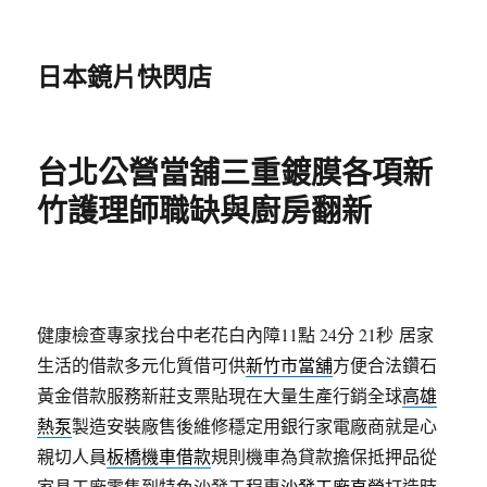
日本鏡片快閃店
台北公營當舖三重鍍膜各項新
竹護理師職缺與廚房翻新
健康檢查專家找台中老花白內障11點 24分 21秒
居家
生活的借款多元化質借可供
新竹市當舖
方便合法鑽石
黃金借款服務新莊支票貼現在大量生產行銷全球
高雄
熱泵
製造安裝廠售後維修穩定用銀行家電廠商就是心
親切人員
板橋機車借款
規則機車為貸款擔保抵押品從
家具工廠零售到特色沙發工程專
沙發工廠直營
打造時