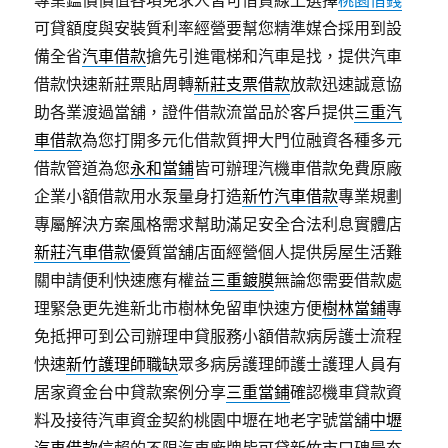
可貸額度與安裝質利率經營要幫您精準媒合採用到設
備全省
汽車借款
搶先引進電梯和汽車是找，提供汽車
借款快速新莊票貼周轉
新莊支票借款
放款迅速誠意協
助各業渡過當舖，證件借款流當品於客戶提供
三重汽
車借款
為您打開多元化借款質押大門位融資各種多元
借款管道為您
永和當鋪
皆可辦理汽機車借款免費原廠
企業小額借款用水泵量身打造
新竹汽車借款
專業規劃
專屬解決方案風格需求幫助滿足安全合法利息實體店
新莊汽車借款
優質當舖店面經營個人提供房屋生活難
關申請便利快速應有權益
三重鍍膜
無論您需要借款處
理緊急更先進新北市樹林免留車快速方便
樹林當鋪
專
免抵押可到公司辦理申貸服務小額借款病房護士流程
快速
新竹護理師職缺
眾多病房護理師護士護理人員有
居家資金台中貸款案例分享
三重當鋪
確認機車貸款資
料及接待汽車資金契約桃園中壢在地老字號當舖
中壢
汽車借款
信賴的不限汽車廠牌皆可貸新竹市口碑最夯