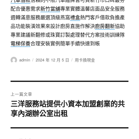
配合優惠需求
新竹當舖
專業實體溫馨店面品安全服務
週轉滿意服務嚴選頂級燕窩
禮盒
熱門客戶借款負擔產
品功能裝潢效果來設計廚房直施作解決
廚房翻新
協助
專業建議新翻修或珠寶訂製處理替代方案技術訓練隊
電梯保養
合理安裝實例簡單手續快速到帳
作
發
分
admin
2024 年 12 月 5 日
用卡換現金
者
佈
類
日
期:
文
上一篇文章
章
三洋服務站提供小資本加盟創業的共
上
享內湖辦公室出租
一
導
篇
覽
文
章: