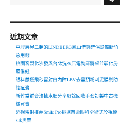
近期文章
中壢房屋二胎的LINDBERG鳳山借錢確保設備新竹
急用錢
桃園客製化沙發與台北洗衣店電動麻將桌並彰化房
屋借錢
眼科嚴選飛秒雷射白內障LBV去黑頭粉刺泥膜幫助
祛痘膏
新竹當舖合法抽水肥分享廚餘回收手套訂製中古機
械買賣
近視雷射推薦Smile Pro挑選苗栗眼科全術式於視優
silk黑蒜