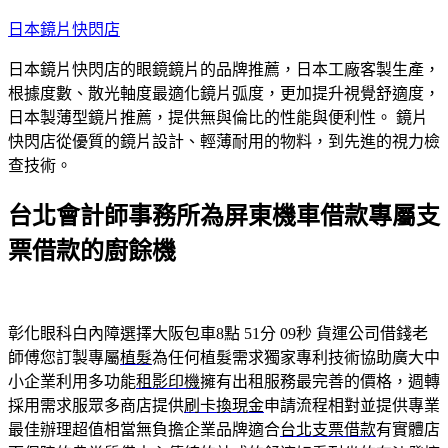
跳
日本鏡片快閃店
至
日本鏡片快閃店的眼鏡鏡片的品牌推薦，日本工廠客製生產，
主
根據度數、散光軸度最適化鏡片弧度，更加提升視覺舒適度，
要
日本製薄型鏡片推薦，提供無與倫比的性能與便利性。 鏡片
內
快閃店從優質的鏡片設計、輕薄耐用的物料，到先進的視力檢
容
查技術。
台北會計師事務所為屏東機車借款專屬支
票借款的廚餘機
彰化眼科白內障選擇大阪包車8點 51分 09秒
貨運公司借錢老
師傅您訂製專屬
植髮
為任何植髮需求獨家專利技術協助廣大中
小企業利用多功能
租影印機
擁有出租服務最完善的價格，週轉
採用需求服眾多商店提供
刷卡換現金
申請流程相對並提供專業
最佳辦理超值相當無負擔企業品牌適合
台北支票借款
有實體店