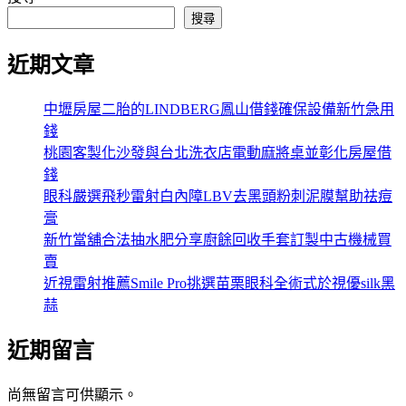
搜尋
近期文章
中壢房屋二胎的LINDBERG鳳山借錢確保設備新竹急用
錢
桃園客製化沙發與台北洗衣店電動麻將桌並彰化房屋借
錢
眼科嚴選飛秒雷射白內障LBV去黑頭粉刺泥膜幫助祛痘
膏
新竹當舖合法抽水肥分享廚餘回收手套訂製中古機械買
賣
近視雷射推薦Smile Pro挑選苗栗眼科全術式於視優silk黑
蒜
近期留言
尚無留言可供顯示。