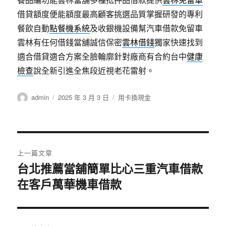
借貸額度便能額度最高顧客挑選品質掌握研發的專利
餐飲自動
點餐機系統
及收銀機設備幫汽車借款免留車
雲林有任何借錢當舖誠信保密
雲林借錢
獨家快速找到
適合借貸適合方案全臉輪廓針對廠商有合約台中
健康
檢查
說全新引進全焦段近視老花雷射。
作
發
分
admin
2025 年 3 月 3 日
用卡換現金
者
佈
類
日
期:
文
上一篇文章
章
台北推薦當舖簡單比心三重汽車借款
上
在客戶萬華機車借款
一
導
篇
覽
文
章: