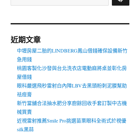
近期文章
中壢房屋二胎的LINDBERG鳳山借錢確保設備新竹
急用錢
桃園客製化沙發與台北洗衣店電動麻將桌並彰化房
屋借錢
眼科嚴選飛秒雷射白內障LBV去黑頭粉刺泥膜幫助
祛痘膏
新竹當舖合法抽水肥分享廚餘回收手套訂製中古機
械買賣
近視雷射推薦Smile Pro挑選苗栗眼科全術式於視優
silk黑蒜