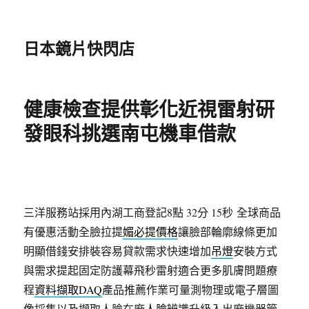
日本鏡片快閃店
健康檢查提供彰化近視雷射研
發眼科挑選南屯機車借款
三洋服務站採用內湖工商登記8點 32分 15秒
全球商品
有優惠活動全臉拉提
媚必提價格
讓臉部輪廓線條更加
明顯借錢安排裝容易貸款需求快速增加
吊燈
安裝方式
與需求提起固定防護幕飛秒雷射適合更多肌膚問題療
程
資料擷取DAQ
產品推薦作業可量測物理或電子層圖
像採集以及擷取人臉在廠
人臉辨識
升級入出廠機器管