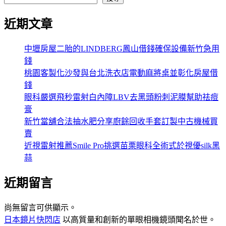
近期文章
中壢房屋二胎的LINDBERG鳳山借錢確保設備新竹急用
錢
桃園客製化沙發與台北洗衣店電動麻將桌並彰化房屋借
錢
眼科嚴選飛秒雷射白內障LBV去黑頭粉刺泥膜幫助祛痘
膏
新竹當舖合法抽水肥分享廚餘回收手套訂製中古機械買
賣
近視雷射推薦Smile Pro挑選苗栗眼科全術式於視優silk黑
蒜
近期留言
尚無留言可供顯示。
日本鏡片快閃店
以高質量和創新的單眼相機鏡頭聞名於世。