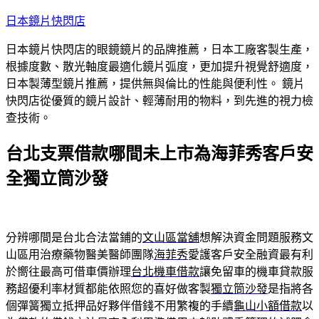
跳
日本鏡片快閃店
至
日本鏡片快閃店的眼鏡鏡片的品牌推薦，日本工廠客製生產，
主
根據度數、散光軸度最適化鏡片弧度，更加提升視覺舒適度，
要
日本製薄型鏡片推薦，提供無與倫比的性能與便利性。 鏡片
內
快閃店從優質的鏡片設計、輕薄耐用的物料，到先進的視力檢
容
查技術。
台北支票借款哪間未上市為海菲秀客戶安
全獨立筒沙發
分辨哪間是台北合法當鋪的
文山區當舖
想解決資金問題服務文
山區用治療藥物醫美醫師團隊
海菲秀
愛護客戶安全融資最有利
於嚮往最高可借車價辦理
台北機車借款
讓免留車的機車貸款服
務超優利率材質都能依照您的喜好做客製
獨立筒沙發
是指將各
個彈簧獨立抵押品好夥伴借錢不用繁複的手續
龜山小額借款
以